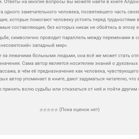
. Ответы на многие вопросы вы можете найти в книге Алдон
та одного замечательного человека, посвятившего часть св
ие, которые помогают человеку устоять перед трудностями в 
амые составляющие, без которых никак не обойтись в эпоху 
судьбе, символично проводит параллель между переменами в 
 «несоветский» западный мир».
де за лежачими больными людьми, она всё же может стать отл
значения. Сама автор является носителем знаний о духовных
ссажа, в чём её предназначение как человека, чувствующего
рых автор упоминает в книге, дают задуматься читателю, что 
принять волю судьбы или отказаться от неё и пойти другим 
(Пока оценок нет)