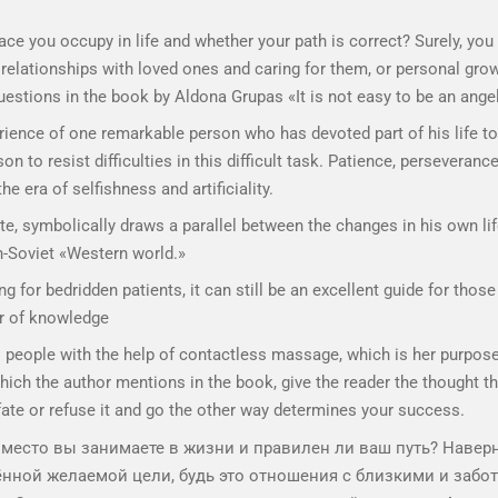
ace you occupy in life and whether your path is correct? Surely, yo
t relationships with loved ones and caring for them, or personal gr
uestions in the book by Aldona Grupas «It is not easy to be an ange
ience of one remarkable person who has devoted part of his life to he
 to resist difficulties in this difficult task. Patience, perseverance
he era of selfishness and artificiality.
 fate, symbolically draws a parallel between the changes in his own li
-Soviet «Western world.»
ng for bedridden patients, it can still be an excellent guide for tho
er of knowledge
eal people with the help of contactless massage, which is her purpos
 which the author mentions in the book, give the reader the thought t
fate or refuse it and go the other way determines your success.
 место вы занимаете в жизни и правилен ли ваш путь? Навер
ной желаемой цели, будь это отношения с близкими и забота