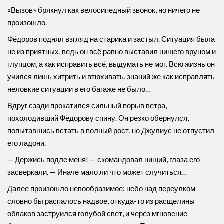
«Вызов» брякнул как велосипедный звонок, но ничего не
произошло.
Фёдоров поднял взгляд на старика и застыл. Ситуация была
не из приятных, ведь он всё равно выставил нищего вруном и
глупцом, а как исправить всё, выдумать не мог. Всю жизнь он
учился лишь хитрить и втюхивать, знаний же как исправлять
неловкие ситуации в его багаже не было…
Вдруг сзади прокатился сильный порыв ветра,
похолодивший Фёдорову спину. Он резко обернулся,
попытавшись встать в полный рост, но Джулиус не отпустил
его ладони.
— Держись подле меня! — скомандовал нищий, глаза его
засверкали. — Иначе мало ли что может случиться…
Далее произошло невообразимое: небо над переулком
словно бы распалось надвое, откуда-то из расщелины
облаков заструился голубой свет, и через мгновение