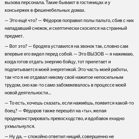
вызова персонала. Такие бывают в гостиницах и у
консьержек в фешенебельных домах.
— Это ещё что? — Фёдоров поправил полы пальто, сбив с них
нападавший снежок, и скептически скосился на странный
предмет.
— Вот это? — бродяга уставился на звонок так, словно сам
впервые его видел перед собой. — Это ВЫЗОВ — я нажимаю,
когда готов отдать энергию бойцу, тот прилетает и
подпитывается моей энергетикой. Это часть моей работы,
так что я не отдавал никому своё нажитое непосильным
трудом, оно как-то само забомжевалось в процессе моей
новой деятельности…
— То есть, хочешь сказать, если нажмёшь, появится какой-то
боец? — Фёдоров также перешёл на «ты», желая
продемонстрировать превосходство, и вдобавок ехидно
ухмыльнулся.
— Ну да, — спокойно ответил нищий, совершенно не