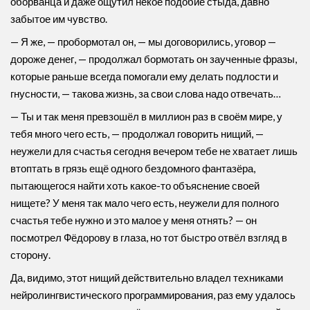
оборванца и даже ощутил некое подобие стыда, давно
забытое им чувство.
— Я же, — пробормотал он, — мы договорились, уговор —
дороже денег, — продолжал бормотать он заученные фразы,
которые раньше всегда помогали ему делать подлости и
гнусности, — такова жизнь, за свои слова надо отвечать…
— Ты и так меня превзошёл в миллион раз в своём мире, у
тебя много чего есть, — продолжал говорить нищий, —
неужели для счастья сегодня вечером тебе не хватает лишь
втоптать в грязь ещё одного бездомного фантазёра,
пытающегося найти хоть какое-то объяснение своей
нищете? У меня так мало чего есть, неужели для полного
счастья тебе нужно и это малое у меня отнять? — он
посмотрел Фёдорову в глаза, но тот быстро отвёл взгляд в
сторону.
Да, видимо, этот нищий действительно владел техниками
нейролингвистического программирования, раз ему удалось