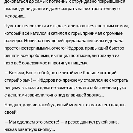
докопаться до самых потаённых струн давно покрывшейся
пылью души деляги и даже сыграть на них трогательную
мелодию…
Чувство неловкости и стыда стали казаться снежным комом,
который всё катился и катился с горы, принимая огромные
размеры. Новизна ощущений придавала им силы и делала
просто нестерпимыми, отчего Фёдоров, привыкший быстро
решать все проблемы, вытащил портмоне, вытряхнул из
него всё содержимое и протянул нищему.
— Возьми, Бог с тобой, но не читай мне больше нотаций,
старый хрыч! — Фёдоров по-прежнему старался не смотреть
нищему в глаза и даже не заметил, как его собственная рука
с деньгами зависла точно над клавишей звонка…
Бродяга, улучив такой удачный момент, схватил его ладонь
своей:
— Мы сделаем это вместе! — и резко двинул рукой вниз,
нажав заветную кнопку…