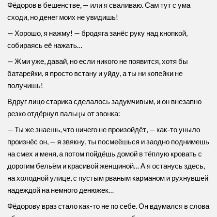
Фёдоров в бешенстве, — или я сваливаю. Сам тут с ума
сходи, но денег моих не увидишь!
— Хорошо, я нажму! — бродяга занёс руку над кнопкой,
собираясь её нажать…
— Жми уже, давай, но если никого не появится, хотя бы
батарейки, я просто встану и уйду, а ты ни копейки не
получишь!
Вдруг лицо старика сделалось задумчивым, и он внезапно
резко отдёрнул пальцы от звонка:
— Ты же знаешь, что ничего не произойдёт, — как-то уныло
произнёс он, — я звякну, ты посмеёшься и заодно поднимешь
на смех и меня, а потом пойдёшь домой в тёплую кровать с
дорогим бельём и красивой женщиной… А я останусь здесь,
на холодной улице, с пустым рваным карманом и рухнувшей
надеждой на немного денюжек…
Фёдорову враз стало как-то не по себе. Он вдумался в слова