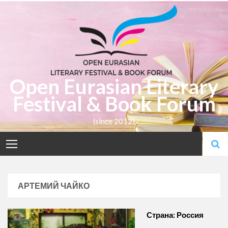
Skip
to
content
Open Eurasian Literary
Festival & Book Forum
(since 2012)
АРТЕМИЙ ЧАЙКО
Страна: Россия