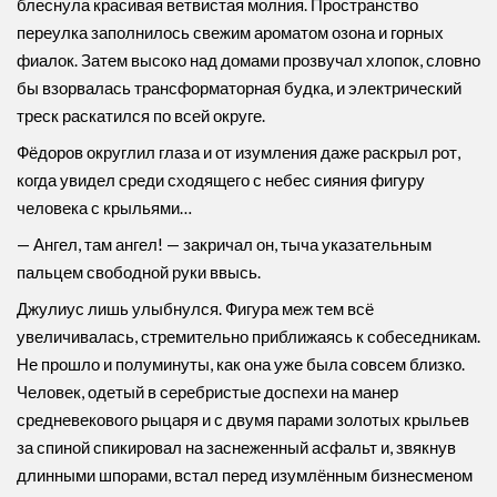
блеснула красивая ветвистая молния. Пространство
переулка заполнилось свежим ароматом озона и горных
фиалок. Затем высоко над домами прозвучал хлопок, словно
бы взорвалась трансформаторная будка, и электрический
треск раскатился по всей округе.
Фёдоров округлил глаза и от изумления даже раскрыл рот,
когда увидел среди сходящего с небес сияния фигуру
человека с крыльями…
— Ангел, там ангел! — закричал он, тыча указательным
пальцем свободной руки ввысь.
Джулиус лишь улыбнулся. Фигура меж тем всё
увеличивалась, стремительно приближаясь к собеседникам.
Не прошло и полуминуты, как она уже была совсем близко.
Человек, одетый в серебристые доспехи на манер
средневекового рыцаря и с двумя парами золотых крыльев
за спиной спикировал на заснеженный асфальт и, звякнув
длинными шпорами, встал перед изумлённым бизнесменом