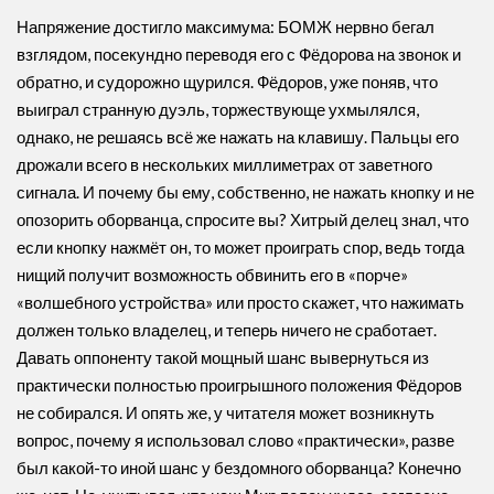
Напряжение достигло максимума: БОМЖ нервно бегал
взглядом, посекундно переводя его с Фёдорова на звонок и
обратно, и судорожно щурился. Фёдоров, уже поняв, что
выиграл странную дуэль, торжествующе ухмылялся,
однако, не решаясь всё же нажать на клавишу. Пальцы его
дрожали всего в нескольких миллиметрах от заветного
сигнала. И почему бы ему, собственно, не нажать кнопку и не
опозорить оборванца, спросите вы? Хитрый делец знал, что
если кнопку нажмёт он, то может проиграть спор, ведь тогда
нищий получит возможность обвинить его в «порче»
«волшебного устройства» или просто скажет, что нажимать
должен только владелец, и теперь ничего не сработает.
Давать оппоненту такой мощный шанс вывернуться из
практически полностью проигрышного положения Фёдоров
не собирался. И опять же, у читателя может возникнуть
вопрос, почему я использовал слово «практически», разве
был какой-то иной шанс у бездомного оборванца? Конечно