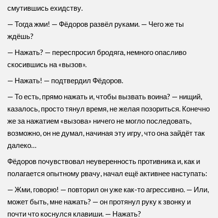
смутившись ехидству.
— Тогда жми! — Фёдоров развёл руками. — Чего же ты
ждёшь?
— Нажать? — переспросил бродяга, немного опасливо
скосившись на «вызов».
— Нажать! — подтвердил Фёдоров.
— То есть, прямо нажать и, чтобы вызвать воина? — нищий,
казалось, просто тянул время, не желая позориться. Конечно
же за нажатием «вызова» ничего не могло последовать,
возможно, он не думал, начиная эту игру, что она зайдёт так
далеко…
Фёдоров почувствовал неуверенность противника и, как и
полагается опытному рвачу, начал ещё активнее наступать:
— Жми, говорю! — повторил он уже как-то агрессивно. — Или,
может быть, мне нажать? — он протянул руку к звонку и
почти что коснулся клавиши. — Нажать?