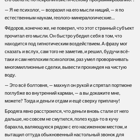
— Я не психолог, — возразил на его мысли нищий, — я по
естественным наукам, геолого-минералогические…
Фёдоров, конечно же, не поверил, что этот странный субъект
прочитал его мысли. Он быстро убедил себя в том, что
находится под гипнотическим воздействием. А фразу мог
сказать и вслух, сам того не заметив, и решил, будучи всё-
таки и сам неплохим психологом, раз умел проворачивать
многомиллионные сделки, вывести прохиндея на чистую
воду.
— Это всё болтовня, — махнул он рукой и спрятал портмоне
поглубже во внутренний карман, — а вы докажите мне,
можете? Тогда и деньги отдам и ещё сверху приплачу!
Бродяга явно расстроился, что деньги вновь стали от него
дальше, но совсем не смутился, полез куда-то в кучу
барахла, валяющуюся рядом с его насиженном местом, и
вытащил оттуда обыкновенный настольный звонок для