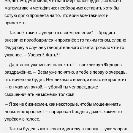
же, нет. Но, учитывая, что наш Мир полон чудес, согласно
математике и метафизике необходимо оставить хотя бы
сотую долю процента на то, что воин всё-таки мог и
прилететь…
— Так всё-таки ты уверен в своём решении? — бродяга
внезапно приободрился и произнёс это таким тоном, словно
Фёдорову в случае утвердительного ответа грозило что-то
ужасное. — Уверен? Жать?!
— Да, хватит уже мозги полоскать! — воскликнул Фёдоров
раздражённо. — Всем уже понятно, и тебе в первую очередь,
что ничего не будет. Нет никакого воина, и никто не прилетит,
— он махнул рукой, — убогий ты человек, даже
смошенничать не можешь толком!
— Я же не бизнесмен, как некоторые, чтобы мошенничать
ловко и не краснея! — парировал бродяга даже с каким-то
упрёком в голосе.
— Так ты будешь жать свою идиотскую кнопку, — уже заорал