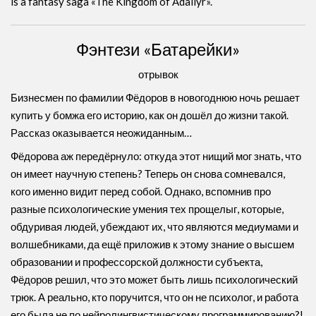
is a fantasy saga «The Kingdom of Adaliyr».
Фэнтези «Батарейки»
отрывок
Бизнесмен по фамилии Фёдоров в новогоднюю ночь решает
купить у бомжа его историю, как он дошёл до жизни такой.
Рассказ оказывается неожиданным…
Фёдорова аж передёрнуло: откуда этот нищий мог знать, что
он имеет научную степень? Теперь он снова сомневался,
кого именно видит перед собой. Однако, вспомнив про
разные психологические умения тех прощелыг, которые,
обдуривая людей, убеждают их, что являются медиумами и
волшебниками, да ещё приложив к этому знание о высшем
образовании и профессорской должности субъекта,
Фёдоров решил, что это может быть лишь психологический
трюк. А реально, кто поручится, что он не психолог, и работа
его была не по нейролингвистическому программированию?!