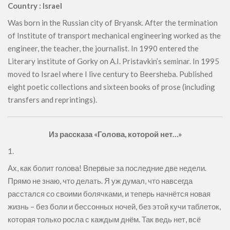
Country : Israel
Was born in the Russian city of Bryansk. After the termination
of Institute of transport mechanical engineering worked as the
engineer, the teacher, the journalist. In 1990 entered the
Literary institute of Gorky on A.I. Pristavkin’s seminar. In 1995
moved to Israel where I live century to Beersheba. Published
eight poetic collections and sixteen books of prose (including
transfers and reprintings).
Из рассказа «Голова, которой нет…»
1.
Ах, как болит голова! Впервые за последние две недели.
Прямо не знаю, что делать. Я уж думал, что навсегда
расстался со своими болячками, и теперь начнётся новая
жизнь – без боли и бессонных ночей, без этой кучи таблеток,
которая только росла с каждым днём. Так ведь нет, всё