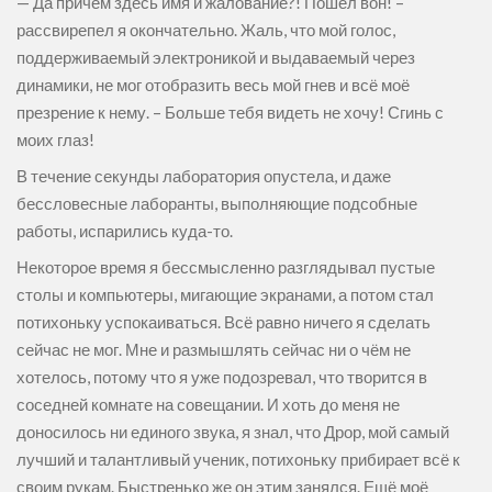
— Да причём здесь имя и жалование?! Пошёл вон! –
рассвирепел я окончательно. Жаль, что мой голос,
поддерживаемый электроникой и выдаваемый через
динамики, не мог отобразить весь мой гнев и всё моё
презрение к нему. – Больше тебя видеть не хочу! Сгинь с
моих глаз!
В течение секунды лаборатория опустела, и даже
бессловесные лаборанты, выполняющие подсобные
работы, испарились куда-то.
Некоторое время я бессмысленно разглядывал пустые
столы и компьютеры, мигающие экранами, а потом стал
потихоньку успокаиваться. Всё равно ничего я сделать
сейчас не мог. Мне и размышлять сейчас ни о чём не
хотелось, потому что я уже подозревал, что творится в
соседней комнате на совещании. И хоть до меня не
доносилось ни единого звука, я знал, что Дрор, мой самый
лучший и талантливый ученик, потихоньку прибирает всё к
своим рукам. Быстренько же он этим занялся. Ещё моё