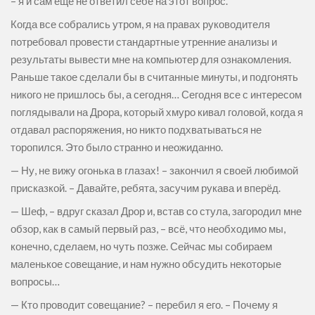
– я и сам ещё не ответил себе на этот вопрос.
Когда все собрались утром, я на правах руководителя
потребовал провести стандартные утренние анализы и
результаты вывести мне на компьютер для ознакомления.
Раньше такое сделали бы в считанные минуты, и подгонять
никого не пришлось бы, а сегодня… Сегодня все с интересом
поглядывали на Дрора, который хмуро кивал головой, когда я
отдавал распоряжения, но никто подхватываться не
торопился. Это было странно и неожиданно.
— Ну, не вижу огонька в глазах! – закончил я своей любимой
присказкой. – Давайте, ребята, засучим рукава и вперёд.
— Шеф, – вдруг сказал Дрор и, встав со стула, загородил мне
обзор, как в самый первый раз, – всё, что необходимо мы,
конечно, сделаем, но чуть позже. Сейчас мы собираем
маленькое совещание, и нам нужно обсудить некоторые
вопросы…
— Кто проводит совещание? – перебил я его. – Почему я