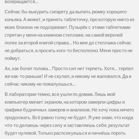
возвращается…
Сейчас бы выкурить сигарету да выпить рюмку хорошего
коньяка. А может, и принять таблеточку, про которую никто из
моих близких не подозревает. Пузырёк с этими таблетками
спрятан у меня на книжном стеллаже, на самой верхней
полке за второй книгой справа… Но мне до стеллажа сейчас
не добраться, а просить кого-то бесполезно. Меня просто не
поймут.
Ах, как болит голова… Просто сил нет терпеть. Хотя… терпел
же как-то раньше! И не скулил, и никому не жаловался. Да и
сейчас никому не пожалуешься…
В лаборатории темно, все ушли по домам. Лишь мой
компьютер мигает экраном, на котором замерли цифры и
графики будничных замеров и анализов. Не хочу пока ничего
продолжать. Всё равно толку не будет. Я уже знаю, что когда
что-то делаешь через силу и заставляешь себя, результат
будет нулевой. Только распсихуешься и начнёшь пороть