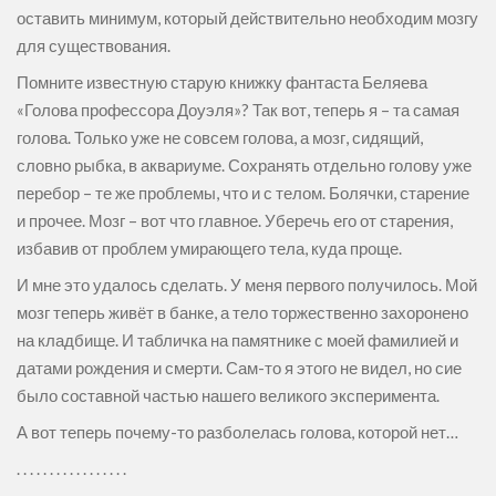
оставить минимум, который действительно необходим мозгу
для существования.
Помните известную старую книжку фантаста Беляева
«Голова профессора Доуэля»? Так вот, теперь я – та самая
голова. Только уже не совсем голова, а мозг, сидящий,
словно рыбка, в аквариуме. Сохранять отдельно голову уже
перебор – те же проблемы, что и с телом. Болячки, старение
и прочее. Мозг – вот что главное. Уберечь его от старения,
избавив от проблем умирающего тела, куда проще.
И мне это удалось сделать. У меня первого получилось. Мой
мозг теперь живёт в банке, а тело торжественно захоронено
на кладбище. И табличка на памятнике с моей фамилией и
датами рождения и смерти. Сам-то я этого не видел, но сие
было составной частью нашего великого эксперимента.
А вот теперь почему-то разболелась голова, которой нет…
. . . . . . . . . . . . . . . . .