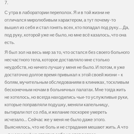
7.
С утра в лаборатории переполох. Я и в той жизни не
отличался миролюбивым характером, а тут почему-то
вышел из себя и стал гонять всех, кто попадал под руку… Да,
под руку, которой уже не было, но мне всё казалось, что она
есть.
Я был зол на весь мир за то, что остался без своего больного
несчастного тела, которое доставляло мне столько
неудобств, но ничего лучше у меня не было. И потом, я уже
достаточно долгое время привыкал к этой своей жизни – к
болям, мучительным обследованиям в клиниках, тоскливым
бесконечным ночам в больничных палатах. Мне тогда жить
не хотелось, но всегда находились чьи-то услужливые руки,
которые поправляли подушку, меняли капельницу,
вытирали пот со лба, и желание поскорее умереть
исчезало… Сейчас же у меня не было даже этого.
Выяснялось, что не боль и не страдания мешают жить. А что