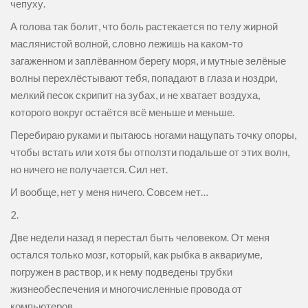
чепуху.
А голова так болит, что боль растекается по телу жирной
маслянистой волной, словно лежишь на каком-то
загаженном и заплёванном берегу моря, и мутные зелёные
волны перехлёстывают тебя, попадают в глаза и ноздри,
мелкий песок скрипит на зубах, и не хватает воздуха,
которого вокруг остаётся всё меньше и меньше.
Перебираю руками и пытаюсь ногами нащупать точку опоры,
чтобы встать или хотя бы отползти подальше от этих волн,
но ничего не получается. Сил нет.
И вообще, нет у меня ничего. Совсем нет…
2.
Две недели назад я перестал быть человеком. От меня
остался только мозг, который, как рыбка в аквариуме,
погружен в раствор, и к нему подведены трубки
жизнеобеспечения и многочисленные провода от
компьютеров.