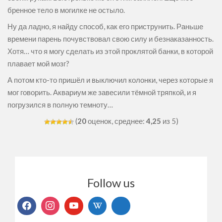
бренное тело в могилке не остыло.
Ну да ладно, я найду способ, как его приструнить. Раньше
времени парень почувствовал свою силу и безнаказанность.
Хотя… что я могу сделать из этой проклятой банки, в которой
плавает мой мозг?
А потом кто-то пришёл и выключил колонки, через которые я
мог говорить. Аквариум же завесили тёмной тряпкой, и я
погрузился в полную темноту…
(
20
оценок, среднее:
4,25
из 5)
Follow us