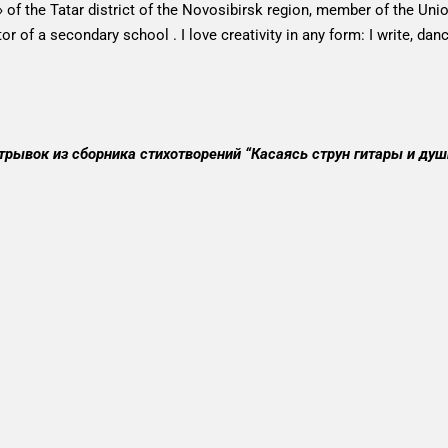
 of the Tatar district of the Novosibirsk region, member of the Uni
r of a secondary school . I love creativity in any form: I write, dan
трывок из сборника стихотворений “Касаясь струн гитары и душ