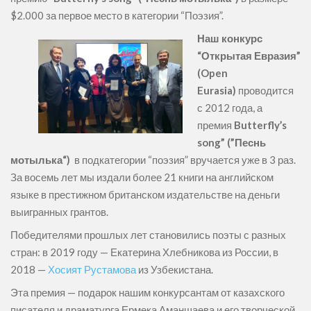
$2.000 за первое место в категории “Поэзия”.
Наш конкурс
“Открытая Евразия”
(Open
Eurasia)
проводится
с 2012 года, а
премия
Butterfly’s
song” (”Песнь
мотылька“)
в подкатегории “поэзия” вручается уже в 3 раз.
За восемь лет мы издали более 21 книги на английском
языке в престижном британском издательстве на деньги
выигранных грантов.
Победителями прошлых лет становились поэты с разных
стран: в 2019 году — Екатерина Хлебникова из России, в
2018 —
Хосият Рустамова
из Узбекистана.
Эта премия — подарок нашим конкурсантам от казахского
писателя и драматурга Ермека Аманшаева и его творческой