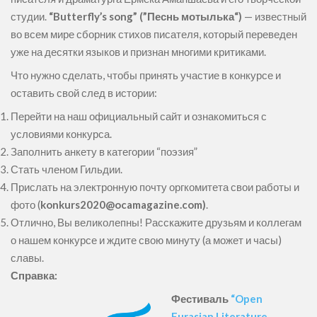
студии.
“Butterfly’s song” (”Песнь мотылька“)
— известный
во всем мире сборник стихов писателя, который переведен
уже на десятки языков и признан многими критиками.
Что нужно сделать, чтобы принять участие в конкурсе и
оставить свой след в истории:
Перейти на наш
официальный сайт
и ознакомиться с
условиями конкурса.
Заполнить
анкету
в категории “поэзия”
Стать
членом Гильдии
.
Прислать на электронную почту оргкомитета свои работы и
фото (
konkurs2020@ocamagazine.com)
.
Отлично, Вы великолепны! Расскажите друзьям и коллегам
о нашем конкурсе и ждите свою минуту (а может и часы)
славы.
Справка:
Фестиваль
“Open
Eurasian Literature