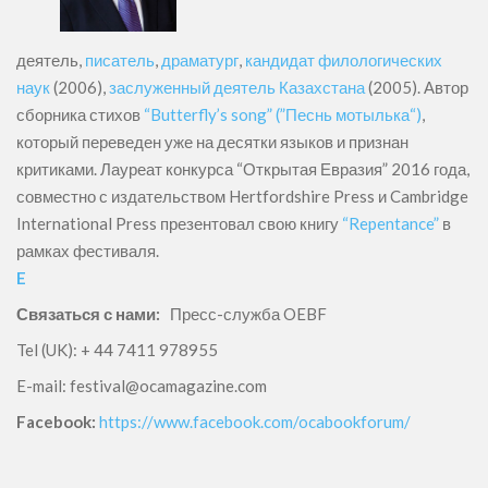
деятель,
писатель
,
драматург
,
кандидат филологических
наук
(2006),
заслуженный деятель Казахстана
(2005). Автор
сборника стихов
“Butterfly’s song” (”Песнь мотылька“)
,
который переведен уже на десятки языков и признан
критиками. Лауреат конкурса “Открытая Евразия” 2016 года,
совместно с издательством Hertfordshire Press и Cambridge
International Press презентовал свою книгу
“Repentance”
в
рамках фестиваля.
E
Связаться с нами:
Пресс-служба OEBF
Tel (UK): + 44 7411 978955
E-mail: festival@ocamagazine.com
Facebook:
https://www.facebook.com/ocabookforum/