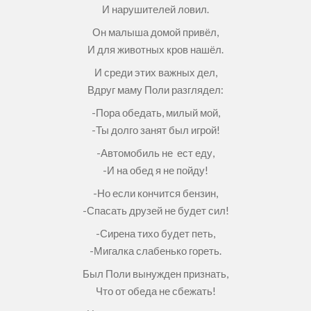
И нарушителей ловил.
Он малыша домой привёл,
И для животных кров нашёл.
И среди этих важных дел,
Вдруг маму Поли разглядел:
-Пора обедать, милый мой,
-Ты долго занят был игрой!
-Автомобиль не ест еду,
-И на обед я не пойду!
-Но если кончится бензин,
-Спасать друзей не будет сил!
-Сирена тихо будет петь,
-Мигалка слабенько гореть.
Был Поли вынужден признать,
Что от обеда не сбежать!