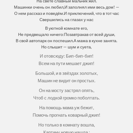
На свете славный мальчик жил.
Машинки очень он любил,И заполнял ими весь дом! —
О нем рассказ и поведём.И приключений, что в тот час
Свершились на глазах у нас
В уютной комнате его,
Не предвещало ничего:Позавтракав от всей души,
В свой автопарк он поспешил.А мама в кухне занята.
Но слышит — шум и суета,
И отовсюду: Бип-бип-бип!
Всем на пути мешает джип!
Большой, и в звёздах золотых,
Машин не видит он простых.
Он на мосту застрял опять,
Чтоб с лодкой громко поболтать.
На помощь мама уж бежит,
Помочь прогнать коварный джип!
Но только в комнату вошла,
Картину новую нашла :