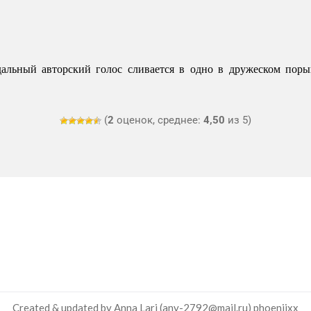
ьный авторский голос сливается в одно в дружеском порыве
(
2
оценок, среднее:
4,50
из 5)
Created & updated by Anna Lari (any-2792@mail.ru)
phoeniixx