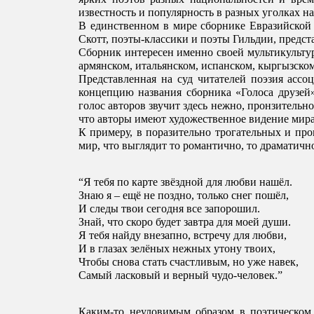
известность и популярность в разных уголках н
В единственном в мире сборнике Евразийской п
Скотт, поэты-классики и поэты Гильдии, предст
Сборник интересен именно своей мультикультур
армянском, итальянском, испанском, кыргызском
Представленная на суд читателей поэзия ассо
концепцию названия сборника «Голоса друзей
голос авторов звучит здесь нежно, пронзительно
что авторы имеют художественное видение мира
К примеру, в поразительно трогательных и пр
мир, что выглядит то романтично, то драматично
“Я тебя по карте звёздной для любви нашёл. 
Знаю я – ещё не поздно, только снег пошёл, 
И следы твои сегодня все запорошил. 
Знай, что скоро будет завтра для моей души. 
Я тебя найду внезапно, встречу для любви, 
И в глазах зелёных нежных утону твоих, 
Чтобы снова стать счастливым, но уже навек, 
Самый ласковый и верный чудо-человек.”
Каким-то неуловимым образом в поэтическом 