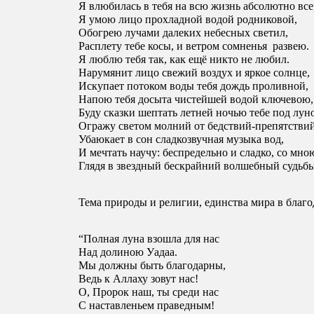
Я влюбилась в тебя на всю жизнь абсолютно всер
Я умою лицо прохладной водой родниковой, 
Обогрею лучами далеких небесных светил, 
Расплету тебе косы, и ветром сомненья  развею. 
Я люблю тебя так, как ещё никто не любил.
Нарумянит лицо свежий воздух и яркое солнце, 
Искупает потоком воды тебя дождь проливной, 
Напою тебя досыта чистейшей водой ключевою,
Буду сказки шептать летней ночью тебе под лун
Огражу светом молний от бедствий-препятствий
Убаюкает в сон сладкозвучная музыка вод, 
И мечтать научу: беспредельно и сладко, со мно
Глядя в звездный бескрайний волшебный судьбы
Тема природы и религии, единства мира в благо
“Полная луна взошла для нас 
Над долиною Уадаа. 
Мы должны быть благодарны, 
Ведь к Аллаху зовут нас!
О, Пророк наш, ты среди нас 
С наставленьем праведным! 