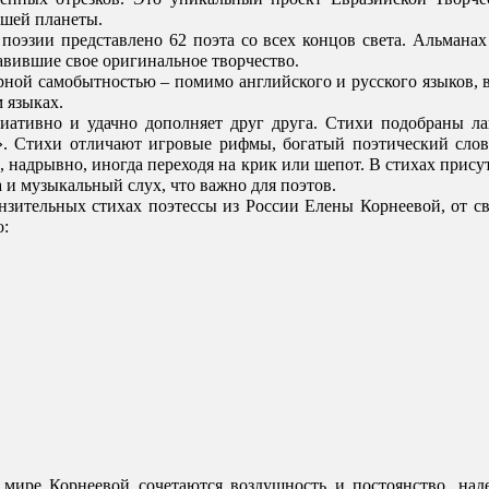
ашей планеты. 
оэзии представлено 62 поэта со всех концов света. Альманах р
авившие свое оригинальное творчество. 
ной самобытностью – помимо английского и русского языков, в
 языках. 
циативно и удачно дополняет друг друга. Стихи подобраны ла
». Стихи отличают игровые рифмы, богатый поэтический слова
, надрывно, иногда переходя на крик или шепот. В стихах присутс
 и музыкальный слух, что важно для поэтов.
онзительных стихах поэтессы из России Елены Корнеевой, от с
: 
мире Корнеевой сочетаются воздушность и постоянство, надеж