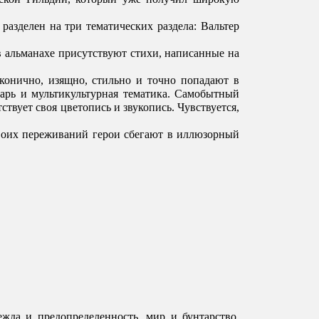
азделен на три тематических раздела: Вальтер 
 альманахе присутствуют стихи, написанные на 
конично, изящно, стильно и точно попадают в 
рь и мультикультурная тематика. Самобытный 
твует своя цветопись и звукопись. Чувствуется, 
воих переживаний герои сбегают в иллюзорный 
да и предопределенность, мир и бунтарство. 