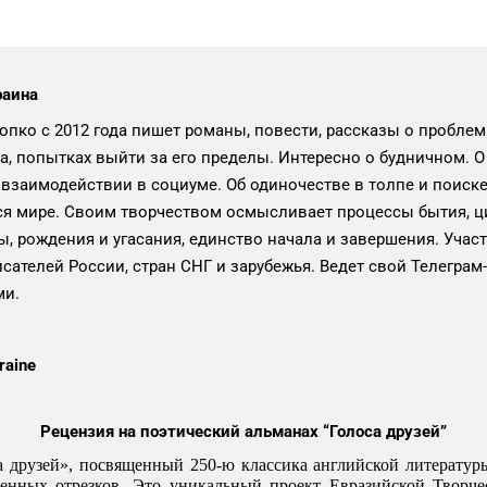
раина
опко с 2012 года пишет романы, повести, рассказы о пробле
а, попытках выйти за его пределы. Интересно о будничном. 
взаимодействии в социуме. Об одиночестве в толпе и поиске
 мире. Своим творчеством осмысливает процессы бытия, ци
бы, рождения и угасания, единство начала и завершения. Учас
сателей России, стран СНГ и зарубежья. Ведет свой Телеграм-
ми.
raine
Рецензия на поэтический альманах “Голоса друзей”
друзей», посвященный 250-ю классика английской литературы 
енных отрезков. Это уникальный проект Евразийской Творче