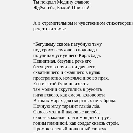
Ты покрыл Медину славою, 
Ждём тебя, Божий Призыв!”
А в стремительном и чувственном стихотворени
рек, то ли тьмы:
“Бегущему сквозь пагубную тьму 
под грохот слухового водопада 
по улицам уснувшего Карлсбада.
Невнятная, безумна речь его, 
бегущего в ночи – ни для чего, 
схватившего и сжавшего в кулак 
пространство, измельченное во прах.
Его из этой бури не изъять: 
там молнии скрутились в рукоять 
гигантского, как смерч, коловорота.
В таких мирах для смертных нету брода.
Ночную мглу таранит глыба лба. 
Сквозь молний шаровые колоба, 
сквозь кожаные плети мощных струй, 
гоним планидой, как солдат сквозь строй.   
Промок зеленый ношенный сюртук. 