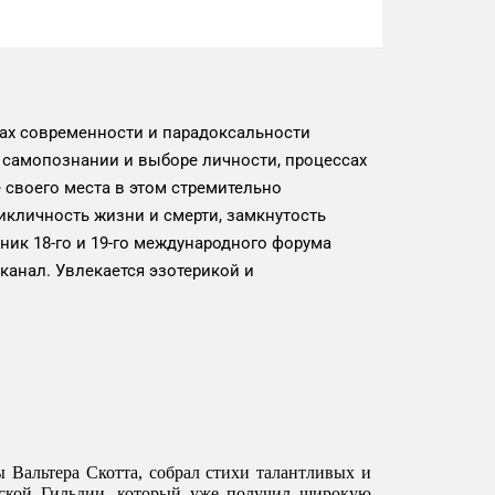
мах современности и парадоксальности
О самопознании и выборе личности, процессах
 своего места в этом стремительно
кличность жизни и смерти, замкнутость
тник 18-го и 19-го международного форума
канал. Увлекается эзотерикой и
Вальтера Скотта, собрал стихи талантливых и 
ской Гильдии, который уже получил широкую 