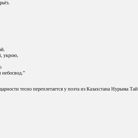
ьёз. 
 
ой.
, укрою, 
ю 
 небосвод.”
дарности тесно переплетается у поэта из Казахстана Нурыма Тай