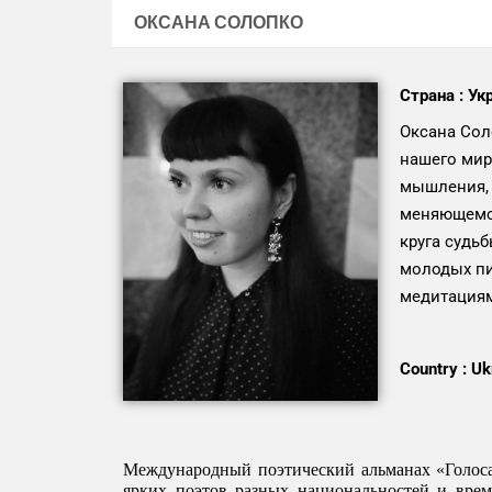
ОКСАНА СОЛОПКО
Страна : Ук
Оксана Сол
нашего мир
мышления, 
меняющемся
круга судь
молодых пи
медитация
Country : Uk
Международный поэтический альманах «Голоса 
ярких поэтов разных национальностей и врем