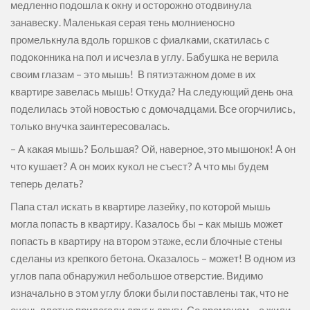
медленно подошла к окну и осторожно отодвинула
занавеску. Маленькая серая тень молниеносно
промелькнула вдоль горшков с фиалками, скатилась с
подоконника на пол и исчезла в углу. Бабушка не верила
своим глазам – это мышь! В пятиэтажном доме в их
квартире завелась мышь! Откуда? На следующий день она
поделилась этой новостью с домочадцами. Все огорчились,
только внучка заинтересовалась.
– А какая мышь? Большая? Ой, наверное, это мышонок! А он
что кушает? А он моих кукол не съест? А что мы будем
теперь делать?
Папа стал искать в квартире лазейку, по которой мышь
могла попасть в квартиру. Казалось бы – как мышь может
попасть в квартиру на втором этаже, если блочные стены
сделаны из крепкого бетона. Оказалось – может! В одном из
углов папа обнаружил небольшое отверстие. Видимо
изначально в этом углу блоки были поставлены так, что не