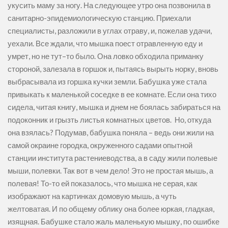
укусить маму за ногу. На следующее утро она позвонила в
санитарно-эпидемиологическую станцию. Приехали
специалисты, разложили в углах отраву, и, пожелав удачи,
уехали. Все ждали, что мышка поест отравленную еду и
умрет, но не тут–то было. Она ловко обходила приманку
стороной, залезала в горшок и, пытаясь вырыть норку, вновь
выбрасывала из горшка кучки земли. Бабушка уже стала
привыкать к маленькой соседке в ее комнате. Если она тихо
сидела, читая книгу, мышка и днем не боялась забираться на
подоконник и грызть листья комнатных цветов. Но, откуда
она взялась? Подумав, бабушка поняла – ведь они жили на
самой окраине городка, окруженного садами опытной
станции института растениеводства, а в саду жили полевые
мыши, полевки. Так вот в чем дело! Это не простая мышь, а
полевая! То-то ей показалось, что мышка не серая, как
изображают на картинках домовую мышь, а чуть
желтоватая. И по общему облику она более юркая, гладкая,
изящная. Бабушке стало жаль маленькую мышку, по ошибке