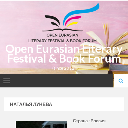
Skip
to
content
Open Eurasian Literary
Festival & Book Forum
(since 2012)
НАТАЛЬЯ ЛУНЕВА
Страна : Россия