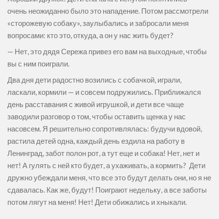
очень неожиданно было это нападение. Потом рассмотрели
«сторожевую собаку», заулыбались и забросали меня
вопросами: кто это, откуда, а он у нас жить будет?
— Нет, это дядя Сережа привез его вам на выходные, чтобы
вы с ним поиграли.
Два дня дети радостно возились с собачкой, играли,
ласкали, кормили — и совсем подружились. Приближался
день расставания с живой игрушкой, и дети все чаще
заводили разговор о том, чтобы оставить щенка у нас
насовсем. Я решительно сопротивлялась: будучи вдовой,
растила детей одна, каждый день ездила на работу в
Ленинград, забот полон рот, а тут еще и собака! Нет, нет и
нет! А гулять с ней кто будет, а ухаживать, а кормить? Дети
дружно убеждали меня, что все это будут делать они, но я не
сдавалась. Как же, будут! Поиграют недельку, а все заботы
потом лягут на меня! Нет! Дети обижались и хныкали.
…