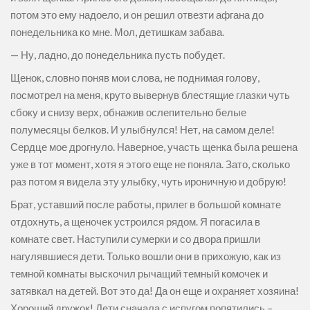
потом это ему надоело, и он решил отвезти афгана до
понедельника ко мне. Мол, детишкам забава.
— Ну, ладно, до понедельника пусть побудет.
Щенок, словно поняв мои слова, не поднимая голову,
посмотрел на меня, круто вывернув блестящие глазки чуть
сбоку и снизу верх, обнажив ослепительно белые
полумесяцы белков. И улыбнулся! Нет, на самом деле!
Сердце мое дрогнуло. Наверное, участь щенка была решена
уже в тот момент, хотя я этого еще не поняла. Зато, сколько
раз потом я видела эту улыбку, чуть ироничную и добрую!
Брат, уставший после работы, прилег в большой комнате
отдохнуть, а щеночек устроился рядом. Я погасила в
комнате свет. Наступили сумерки и со двора пришли
нагулявшиеся дети. Только вошли они в прихожую, как из
темной комнаты выскочил рычащий темный комочек и
затявкал на детей. Вот это да! Да он еще и охраняет хозяина!
Хороший дружок! Дети сначала с испугом попятились –