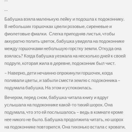
…
Бабушка взяла маленькую лейку и подошла к подоконнику.
В небольших горшочках цвели розовые, сиреневые и
фиолетовые фиалки. Слегка приподняв листья, чтобы
аккуратно полить цветок, бабушка увидела на подоконнике
между горшочками небольшую горстку земли. Откуда она
взялась? Когда бабушка уезжала на несколько дней к своей
подруге, которая жила в деревне, подоконник был чист.
– Наверно, дети нечаянно опрокинули горшочек, когда
поливали цветы, и забыли смести землю с подоконника –
подумала бабушка. На этом и успокоилась.
Вечером, перед сном, бабушка читала книгу и вдруг
услышала на подоконнике какой-то тихий шорох. Она
подумала, что это ей послышалось – ведь в комнате кроме
нее никого не было. Бабушка продолжила читать, но шорох
на подоконнике повторился. Она тихонько встала с кровати,