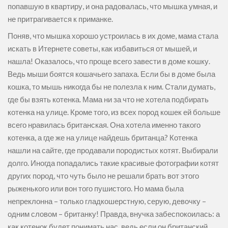
попавшую в квартиру, и она радовалась, что мышка умная, и
не притрагивается к приманке.
Поняв, что мышка хорошо устроилась в их доме, мама стала
искать в Итернете советы, как избавиться от мышей, и
нашла! Оказалось, что проще всего завести в доме кошку.
Ведь мыши боятся кошачьего запаха. Если бы в доме была
кошка, то мышь никогда бы не полезла к ним. Стали думать,
где бы взять котенка. Мама ни за что не хотела подбирать
котенка на улице. Кроме того, из всех пород кошек ей больше
всего нравилась британская. Она хотела именно такого
котенка, а где же на улице найдешь британца? Котенка
нашли на сайте, где продавали породистых котят. Выбирали
долго. Иногда попадались такие красивые фотографии котят
других пород, что чуть было не решали брать вот этого
рыженького или вон того пушистого. Но мама была
непреклонна – только гладкошерстную, серую, девочку –
одним словом – британку! Правда, внучка забеспокоилась: а
как котенок будет понимать нас, ведь если он британский,