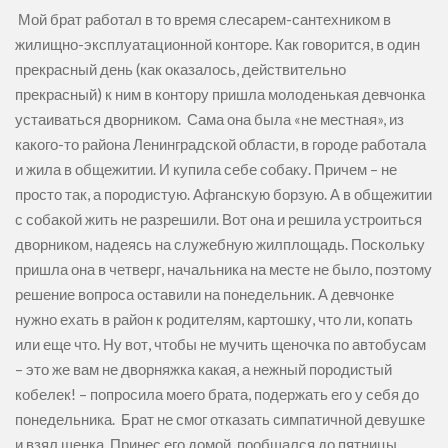
Мой брат работал в то время слесарем-сантехником в
жилищно-эксплуатационной конторе. Как говорится, в один
прекрасный день (как оказалось, действительно
прекрасный) к ним в контору пришла молоденькая девчонка
устаиваться дворником. Сама она была «не местная», из
какого-то района Ленинградской области, в городе работала
и жила в общежитии. И купила себе собаку. Причем – не
просто так, а породистую. Афганскую борзую. А в общежитии
с собакой жить не разрешили. Вот она и решила устроиться
дворником, надеясь на служебную жилплощадь. Поскольку
пришла она в четверг, начальника на месте не было, поэтому
решение вопроса оставили на понедельник. А девчонке
нужно ехать в район к родителям, картошку, что ли, копать
или еще что. Ну вот, чтобы не мучить щеночка по автобусам
– это же вам не дворняжка какая, а нежный породистый
кобелек! – попросила моего брата, подержать его у себя до
понедельника. Брат не смог отказать симпатичной девушке
и взял щенка. Принес его домой, пообщался до пятницы,