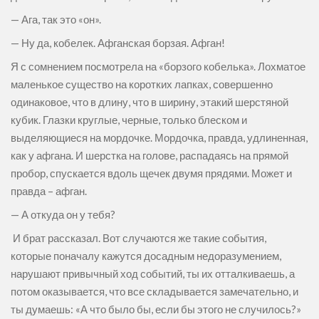
— Ага, так это «он».
— Ну да, кобелек. Афганская борзая. Афган!
Я с сомнением посмотрела на «борзого кобелька». Лохматое
маленькое существо на коротких лапках, совершенно
одинаковое, что в длину, что в ширину, этакий шерстяной
кубик. Глазки круглые, черные, только блеском и
выделяющиеся на мордочке. Мордочка, правда, удлиненная,
как у афгана. И шерстка на голове, распадаясь на прямой
пробор, спускается вдоль щечек двумя прядями. Может и
правда – афган.
— А откуда он у тебя?
И брат рассказал. Вот случаются же такие события,
которые поначалу кажутся досадным недоразумением,
нарушают привычный ход событий, ты их отталкиваешь, а
потом оказывается, что все складывается замечательно, и
ты думаешь: «А что было бы, если бы этого не случилось?»