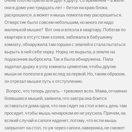
очень плотно прилегали друг к другу. Со временем – а жили
они в доме уже тридцать лет – бетон на краю блока
раскрошился, а может и мышь помогла ему раскрошиться.
Отверстие было совсем небольшим, но много ли надо
маленькой мышке? Вот она и влезла в квартиру. Побегав по
квартире в отсутствии хозяев, забежала в бабушкину
комнату, обнаружила там горшки с землей и стала пытаться
вырыть в ней себе норку. Норку не вырыла, а землю на
подоконник выбросила. Так и была обнаружена. Папа
заделал дырку в углу комнаты цементом, чтобы другие
мыши не полезли в дом вслед за первой. Но, таким образом,
он отрезал мышке путь к отступлению.
Вопрос, что теперь делать – тревожил всех. Мама, отчаянно
боявшаяся мышей, заявила, что завтра она боится
оставаться дома одна, что она сядет на стол и весь день там
просидит, чтобы мышь ненароком ее не укусила. Причем, на
всякий случай и сапоги наденет, потому, что если мышь
запрыгнет на стол, то уж через сапоги, наверняка, не сможет