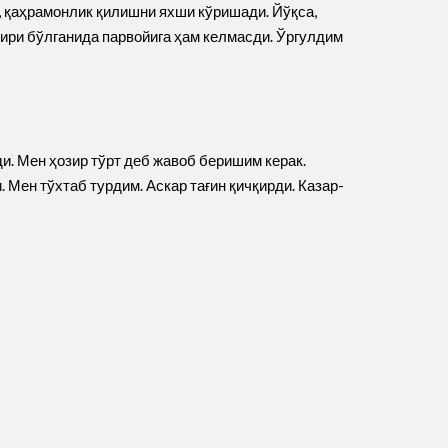
, қаҳрамонлик қилишни яхши кўришади. Йўқса,
ири бўлганида парвойига ҳам келмасди. Ўргулдим
ди. Мен ҳозир тўрт деб жавоб беришим керак.
. Мен тўхтаб турдим. Аскар тағин қичқирди. Казар-