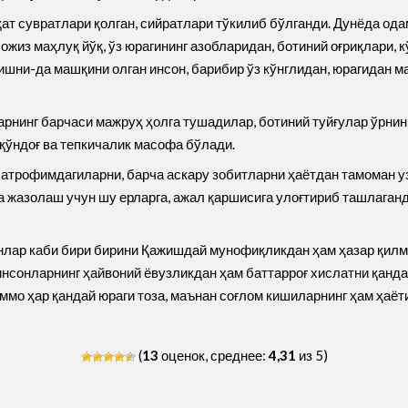
ат сувратлари қолган, сийратлари тўкилиб бўлганди. Дунёда ода
жиз маҳлуқ йўқ, ўз юрагининг азобларидан, ботиний оғриқлари, 
ишни-да машқини олган инсон, барибир ўз кўнглидан, юрагидан м
нинг барчаси мажруҳ ҳолга тушадилар, ботиний туйғулар ўрнини
 қўндоғ ва тепкичалик масофа бўлади.
 атрофимдагиларни, барча аскару зобитларни ҳаётдан тамоман уз
а жазолаш учун шу ерларга, ажал қаршисига улоғтириб ташлаганд
онлар каби бири бирини Қажишдай мунофиқликдан ҳам ҳазар қилм
 инсонларнинг ҳайвоний ёвузликдан ҳам баттарроғ хислатни қан
Аммо ҳар қандай юраги тоза, маънан соғлом кишиларнинг ҳам ҳаё
(
13
оценок, среднее:
4,31
из 5)