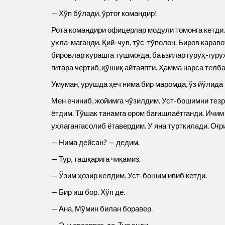
— Хўп бўлади, ўртоғ командир!
Рота командири офицерлар модули томонга кетди.
ухла-маганди. Қий-чув, тўс-тўполон. Биров карав
бировлар курашга тушмоғда, баъзилар гуруҳ-гур
гитара чертиб, қўшиқ айтаяпти. Ҳамма нарса телба
Умуман, урушда ҳеч нима бир маромда, ўз йўлида
Мен ечиниб, жойимга чўзилдим. Уст-бошимни тезро
ётдим. Тўшак танамга ором бағишлаётганди. Ичим 
ухлагангасолиб ётавердим. У яна турткилади. Оғ
— Нима дейсан? — дедим.
— Тур, ташқарига чиқамиз.
— Ўзим ҳозир келдим. Уст-бошим ивиб кетди.
— Бир иш бор. Хўп де.
— Ана, Мўмин билан боравер.