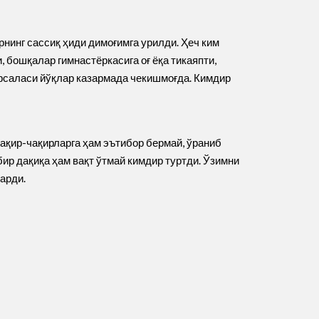
нинг сассиқ ҳиди димоғимга урилди. Ҳеч ким
, бошқалар гимнастёркасига оғ ёқа тикаяпти,
фсаласи йўқлар казармада чекишмоғда. Кимдир
бақир-чақирларга ҳам эътибор бермай, ўраниб
ир дақиқа ҳам вақт ўтмай кимдир туртди. Ўзимни
арди.