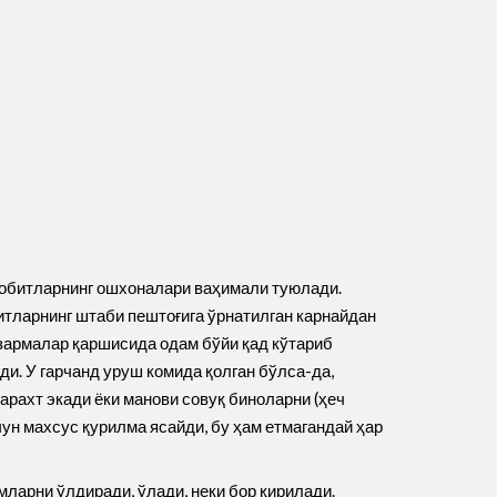
а зобитларнинг ошхоналари ваҳимали туюлади.
итларнинг штаби пештоғига ўрнатилган карнайдан
азармалар қаршисида одам бўйи қад кўтариб
ади. У гарчанд уруш комида қолган бўлса-да,
арахт экади ёки манови совуқ биноларни (ҳеч
ун махсус қурилма ясайди, бу ҳам етмагандай ҳар
мларни ўлдиради, ўлади, неки бор қирилади.