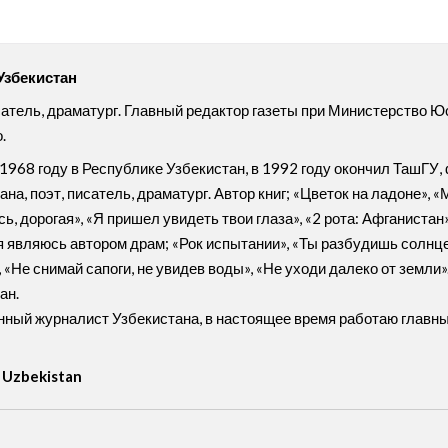
Узбекистан
сатель, драматург. Главный редактор газеты при Министерство Ю
.
1968 году в Республике Узбекистан, в 1992 году окончил ТашГУ,
на, поэт, писатель, драматург. Автор книг; «Цветок на ладоне», «
ь, дорогая», «Я пришел увидеть твои глаза», «2 рота: Афганистан»
 я являюсь автором драм; «Рок испытании», «Ты разбудишь солнце»
, «Не снимай сапоги, не увидев воды», «Не уходи далеко от земл
ан.
ный журналист Узбекистана, в настоящее время работаю главным
 Uzbekistan