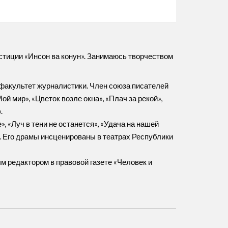
стиции «Инсон ва конун». Занимаюсь творчеством
 факультет журналистики. Член союза писателей
Мой мир», «Цветок возле окна», «Плач за рекой»,
.
, «Луч в тени не останется», «Удача на нашей
и». Его драмы инсценированы в театрах Республики
 редактором в правовой газете «Человек и