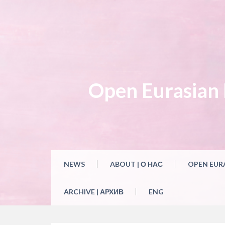
Skip
to
content
Open Eurasian L
NEWS
ABOUT | О НАС
OPEN EUR
ARCHIVE | АРХИВ
ENG