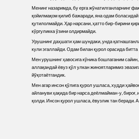
Менинг назаримда, бу ерга жўнатилганларнинг фақ
қойилмақом қилиб бажаради, яна одам боласидай о
қутилолмайди. Ҳар нарсани, ҳатто бир-бирини қир
кўргуликка ўзини олдирмайди.
Урушнинг даҳшати ҳам шундаки, унда қатнашганлар
кули эгаллайди. Одам билан қурол орасида битта
Мен урушнинг ҳавосига кўника бошлаганим сайин,
аллақандай ёвуз қўл улкан жиноятларимиз эвазиг
йўқотаётгандик.
Мен агар инсон қўлига қурол ушласа, худди ҳайв
айлануви ҳақида бир нарса деёлмайман-у, бироғ,
қолди. Инсон қурол ушласа, ёвузлик тан беради. 