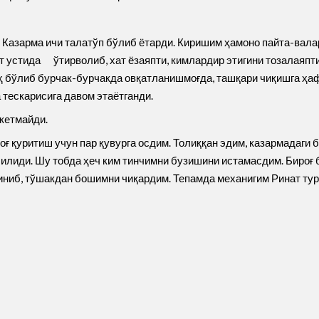
 Казарма ичи талатўп бўлиб ётарди. Киришим ҳамоно пайта-валар
от устида ўтирволиб, хат ёзаяпти, кимлардир этигини тозалаяпти
уҳ бўлиб бурчак-бурчакда овқатланишмоғда, ташқари чиқишга ҳа
 тескарисига давом этаётганди.
 кетмайди.
ғ қуритиш учун пар қувурга осдим. Толиққан эдим, казармадаги 
илиди. Шу тобда ҳеч ким тинчимни бузишини истамасдим. Бироғ б
риниб, тўшакдан бошимни чиқардим. Тепамда механигим Ринат тур