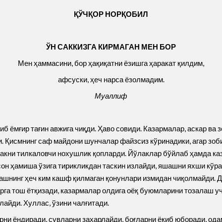
ҚЎ
Ч
Қ
ОР НОР
Қ
ОБИ
Л
ЎН САККИЗГА КИРМАГАН МЕН БОР
Мен ҳаммасини, бор ҳақиқатни ёзишга ҳаракат қилдим,
афсуски, ҳеч нарса ёзолмадим.
Муаллиф
иб ёмғир тағин авжига чиқди. Ҳаво совиди. Казармалар, аскар в
и. Қисмнинг саф майдони шунчалар файзсиз кўринадики, агар зоб
юракни тилкаловчи нохушлик қопларди. Йўлаклар бўйлаб ҳамда к
Инсон ҳамиша ўзига тирикликдан таскин излайди, яшашни яхши кўр
шашнинг ҳеч ким кашф қилмаган қонунлари измидан чиқолмайди. Д
рга тош ётқизади, казармалар олдига оёқ буюмларини тозалаш уч
айди. Хуллас, ўзини чалғитади.
арни ёндиради, сувларни заҳарлайди, боғларни ёқиб юборади, ода