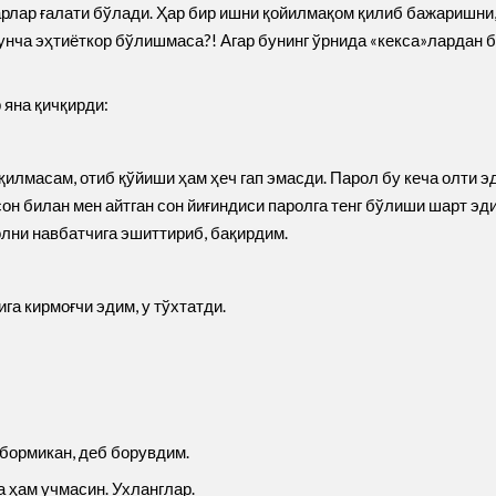
карлар ғалати бўлади. Ҳар бир ишни қойилмақом қилиб бажаришни
нча эҳтиёткор бўлишмаса?! Агар бунинг ўрнида «кекса»лардан б
 яна қичқирди:
қилмасам, отиб қўйиши ҳам ҳеч гап эмасди. Парол бу кеча олти э
сон билан мен айтган сон йиғиндиси паролга тенг бўлиши шарт эди
олни навбатчига эшиттириб, бақирдим.
га кирмоғчи эдим, у тўхтатди.
 бормикан, деб борувдим.
 ҳам учмасин. Ухланглар.