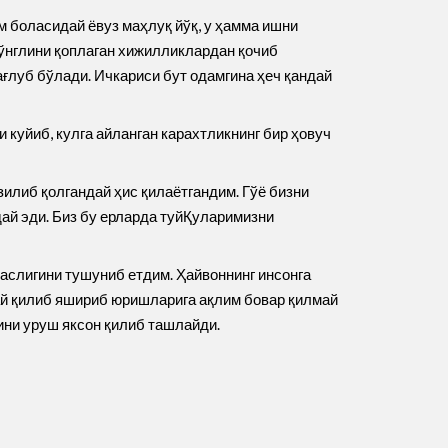
м боласидай ёвуз маҳлуқ йўқ, у ҳамма ишни
кўнглини қоплаган хижилликлардан қочиб
ағлуб бўлади. Ичкариси бут одамгина ҳеч қандай
 куйиб, кулга айланган карахтликнинг бир ҳовуч
илиб қолгандай ҳис қилаётгандим. Гўё бизни
ай эди. Биз бу ерларда туйҚуларимизни
аслигини тушуниб етдим. Ҳайвоннинг инсонга
дай қилиб яшириб юришларига ақлим бовар қилмай
тини уруш яксон қилиб ташлайди.