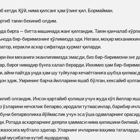
б кетди. Қўй, нима қилсанг ҳам ўзинг қил. Бормайман.
ртиб тағин бекиниб олдим.
ларда бирга — битта машинада жанг қилгандик. Тағин қанчалаб кў
ънода бир-биримизнинг қўлимизда эди. Негаки, моҳир механикки
ратор, керакли аскар сифатида ҳурмат қиларди.
ори ёки механиги эканлигимизда эмасди, биз бир-биримизни энг 
лар, бироғ нимадир бунга халал берарди. Иккимиз ҳам бир-бирим
, айни пайтда унда ҳам шу туйғулар кечаётганига шубҳа қилмасд
он эдик. Умрининг барча йилларини яшаб бўлган, кексайиб қолга
 билиб олгандик. Инсон қартайиб қолиши учун жуда кўп йиллар я
ар ўзларини нечоғлик бепарво, иродали тутмасинлар, барибир ич
 буни бепарволикка йўймаслик учун эса ўша одамларнинг орасид
. Ротада аскарларнинг деярли ҳаммаси нима қилишини билмай, 
жазосига мубтало эдилар. Уларнинг ичларини ваҳима таталарди, 
дай мусибатни кутиб яшардилар.