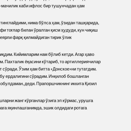
а-мачилик каби ифлос бир тушунчадан ҳам
тинглайдими, нима бўлса ҳам, ўзидан ташқарида,
фи тоғлар билан ўралган қисм ҳудуди, кун чиқиш
деярли фарқ қилмайдиган тирик ўлик
иқдим. Кийимларим нам бўлиб кетди. Агар ҳаво
м. Пахталик ёқасини кўтариб, то артиллериячилар
 сўради. Ўзим ҳам битта «Донское»ни тутатдим.
и бу ердалигини сўрадим. Инқилоб бошланган
 Кобулдаман, деди. Прапоршчикнинг иккита Қизил
ларни жанг кўрганлар ўзига эп кўрмас, урушга
ага яқинлашганимда, эшик олдидаги ротага