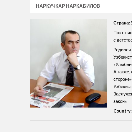
НАРКУЧКАР НАРКАБИЛОВ
Страна: 
Поэт, пи
с детство
Родился 
Узбекиста
«Улыбнис
А также,
стороне»
Узбекист
Заслужен
закон».
Country: