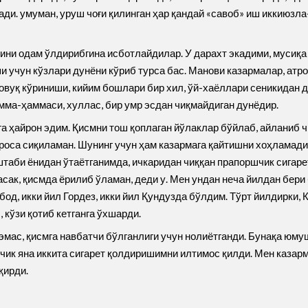
ади. умуман, уруш чоғи қилинган ҳар қандай «савоб» иш иккиюзл
ни одам ўлдирибгина исботлайдилар. У дарахт экадими, мусиқа 
 учун кўзлари дунёни кўриб турса бас. Манови казармалар, атро
совуқ кўриниши, кийим бошлари бир хил, ўй-хаёллари сеникидан 
мма-ҳаммаси, хуллас, бир умр эсдан чиқмайдиган дунёдир.
а ҳайрон эдим. Қисмни тош қоплаган йўлаклар бўйлаб, айланиб ч
 роса сиқиламан. Шунинг учун ҳам казармага қайтишни хоҳламади
таби ёнидан ўтаётганимда, ичкаридан чиққан прапоршчик сигарет
асак, қисмда ёрилиб ўламан, деди у. Мен ундан неча йилдан бер
бод, икки йил Гордез, икки йил Қундузда бўлдим. Тўрт йилдирки,
 кўзи қотиб кетганга ўхшарди.
мас, қисмга навбатчи бўлганлиги учун нолиётганди. Бунақа юмуш
ик яна иккита сигарет қолдиришимни илтимос қилди. Мен казарм
қирди.