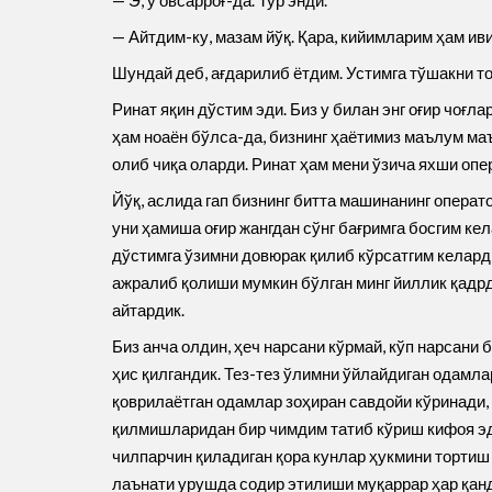
— Э, у овсарроғ-да. Тур энди.
— Айтдим-ку, мазам йўқ. Қара, кийимларим ҳам иви
Шундай деб, ағдарилиб ётдим. Устимга тўшакни то
Ринат яқин дўстим эди. Биз у билан энг оғир чоғ
ҳам ноаён бўлса-да, бизнинг ҳаётимиз маълум ма
олиб чиқа оларди. Ринат ҳам мени ўзича яхши опе
Йўқ, аслида гап бизнинг битта машинанинг операт
уни ҳамиша оғир жангдан сўнг бағримга босгим ке
дўстимга ўзимни довюрак қилиб кўрсатгим келарди
ажралиб қолиши мумкин бўлган минг йиллик қадрд
айтардик.
Биз анча олдин, ҳеч нарсани кўрмай, кўп нарсани
ҳис қилгандик. Тез-тез ўлимни ўйлайдиган одамл
қоврилаётган одамлар зоҳиран савдойи кўринади,
қилмишларидан бир чимдим татиб кўриш кифоя эди
чилпарчин қиладиган қора кунлар ҳукмини тортиш 
лаънати урушда содир этилиши муқаррар ҳар қан