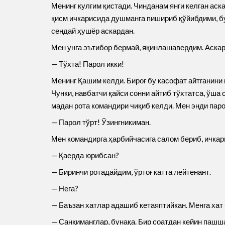
Менинг кулгим қистади. Чинданам янги келган ас
қисм ичкарисида душманга пишириб қўйибдими, бу
сендай ҳушёр аскардан.
Мен унга эътибор бермай, яқинлашавердим. Аскар
— Тўхта! Парол икки!
Менинг Қашим келди. Бироғ бу касофат айтганини 
Чунки, навбатчи қайси сонни айтиб тўхтатса, ўша 
мадан рота командири чиқиб келди. Мен энди пар
— Парол тўрт! Ўзингникиман.
Мен командирга ҳарбийчасига салом бериб, ичкари
— Қаерда юрибсан?
— Биринчи ротадайдим, ўртоғ катта лейтенант.
— Нега?
— Баъзан хатлар адашиб кетаяптийкан. Менга хат
— Санқиманглар, бунақа. Бир соатдан кейин пашша