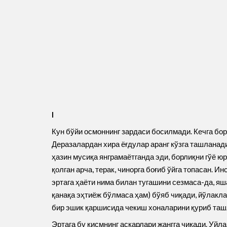
I
Кун бўйи осмоннинг зардаси босилмади. Кечга бор
Деразалардан хира ёғдулар аранг кўзга ташланад
ҳазин мусиқа янграмаётганда эди, борлиқни гўё 
қолган арча, терак, чинорга боғиб ўйга топасан. 
эртага ҳаёти нима билан тугашини сезмаса-да, я
қанақа эҳтиёж бўлмаса ҳам) бўяб чиқади, йўлакла
бир эшик қаршисида чекиш хоналарини қуриб ташл
Эртага бу қисмнинг аскарлари жангга чиқади. Уйл