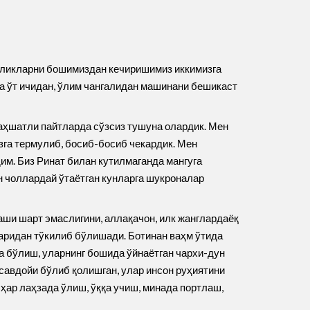
ргиликларни бошимиздан кечиришимиз иккимизга
на ўт ичидан, ўлим чангалидан машинани бешикаст
даҳшатли пайтларда сўзсиз тушуна олардик. Мен
изга термулиб, босиб-босиб чекардик. Мен
им. Биз Ринат билан кутилмаганда мангуга
н чоллардай ўтаётган кунларга шукроналар
шаши шарт эмаслигини, аллақачон, илк жанглардаёқ
ларидан тўкилиб бўлишади. Ботинан ваҳм ўтида
а бўлиш, уларнинг бошида ўйнаётган чархи-дун
савдойи бўлиб қолишган, улар инсон руҳиятини
ҳар лаҳзада ўлиш, ўққа учиш, минада портлаш,