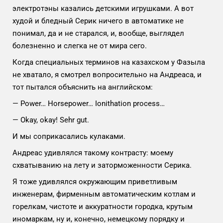
электротэны казались детскими игрушками. А вот
худой и бледный Серик ничего в автоматике не
понимал, да и не старался, и, вообще, выглядел
болезненно и слегка не от мира сего.
Когда специальных терминов на казахском у Фазыла
не хватало, я смотрел вопросительно на Андреаса, и
тот пытался объяснить на английском:
— Power… Horsepower… Ionithation process…
— Okay, okay! Sehr gut.
И мы соприкасались кулаками.
Андреас удивлялся такому контрасту: моему
схватыванию на лету и заторможенности Серика.
Я тоже удивлялся окружающим приветливым
инженерам, фирменным автоматическим котлам и
горелкам, чистоте и аккуратности городка, крутым
иномаркам, ну и, конечно, немецкому порядку и