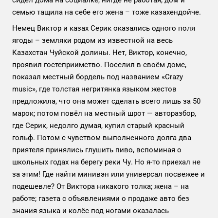
семью тащила на себе его жена – тоже казахендойче.
Немец Виктор и казах Серик оказались одного поля
ягоды – земляки родом из известной на весь
Казахстан Чуйской долины. Нет, Виктор, конечно,
проявил гостеприимство. Поселил в своём доме,
показал местный бордель под названием «Crazy
music», где толстая негритянка языком жестов
предложила, что она может сделать всего лишь за 50
марок; потом повёл на местный шрот — авторазбор,
где Серик, недолго думая, купил старый красный
гольф. Потом с чувством выполненного долга два
приятеля принялись глушить пиво, вспоминая о
школьных годах на берегу реки Чу. Но я-то приехал не
за этим! Где найти минивэн или универсал посвежее и
подешевле? От Виктора никакого толка; жена – на
работе; газета с объявлениями о продаже авто без
знания языка и колёс под ногами оказалась