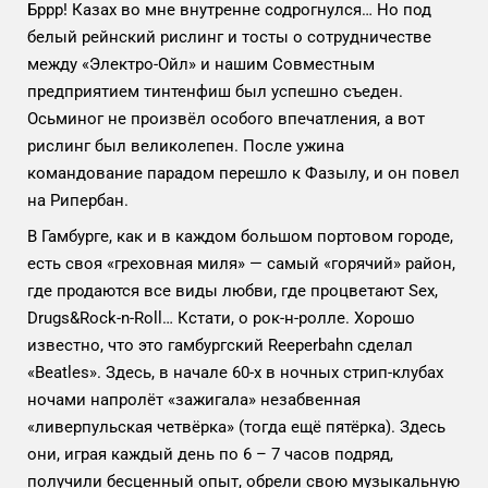
Бррр! Казах во мне внутренне содрогнулся… Но под
белый рейнский рислинг и тосты о сотрудничестве
между «Электро-Ойл» и нашим Совместным
предприятием тинтенфиш был успешно съеден.
Осьминог не произвёл особого впечатления, а вот
рислинг был великолепен. После ужина
командование парадом перешло к Фазылу, и он повел
на Рипербан
.
В Гамбурге, как и в каждом большом портовом городе,
есть своя «греховная миля» — самый «горячий» район,
где продаются все виды любви, где процветают Sex,
Drugs&Rock-n-Roll… Кстати, о рок-н-ролле. Хорошо
известно, что это гамбургский Reeperbahn сделал
«Beatles». Здесь, в начале 60-х в ночных стрип-клубах
ночами напролёт «зажигала» незабвенная
«ливерпульская четвёрка» (тогда ещё пятёрка).
Здесь
они, играя каждый день по 6 – 7 часов подряд,
получили бесценный опыт, обрели свою музыкальную