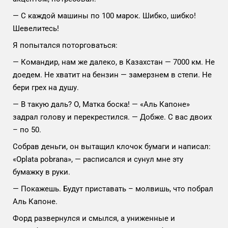
— С каждой машины по 100 марок. Шибко, шибко!
Шевелитесь!
Я попытался поторговаться:
— Командир, нам же далеко, в Казахстан — 7000 км. Не
доедем. Не хватит на бензин — замерзнем в степи. Не
бери грех на душу.
— В такую даль? О, Матка боска! — «Аль Капоне»
задрал голову и перекрестился. — Добже. С вас двоих
– по 50.
Собрав деньги, он вытащил клочок бумаги и написал:
«Оplata pobrana», — расписался и сунул мне эту
бумажку в руки.
— Покажешь. Будут приставать – молвишь, что побрал
Аль Капоне.
Форд развернулся и смылся, а униженные и