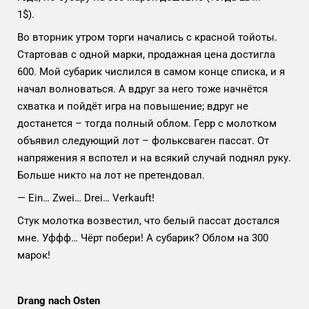
1$).
Во вторник утром торги начались с красной тойоты.
Стартовав с одной марки, продажная цена достигла
600. Мой субарик числился в самом конце списка, и я
начал волноваться. А вдруг за него тоже начнётся
схватка и пойдёт игра на повышение; вдруг не
достанется – тогда полный облом. Герр с молотком
объявил следующий лот – фольксваген пассат. От
напряжения я вспотел и на всякий случай поднял руку.
Больше никто на лот не претендовал.
—
Ein… Zwei… Drei… Verkauft!
Стук молотка возвестил, что белый пассат достался
мне. Уффф… Чёрт побери
! А субарик? Облом на 300
марок!
Drang nach Osten