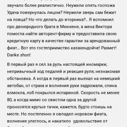
звучало более реалистично. Неужели опять госпожа
Удача повернулась лицом? Неужели зверь сам бежит
на ловца? Но что делать до вторника?.. Я вспомнил
про двоюродного брата в Мюнхене, а жена Виктора
помогла найти авторент-фирму и предоставила свою
кредитную карту в качестве гарантии за арендованный
фиат… Вот это гостеприимство казахендойче! Рахмет!
Danke shon!
В первый раз я сел за руль настоящей иномарки;
непривычный ход педалей и реакция руля; незнакомая
обстановка. А когда в первый раз выехал на немецкий
автобан, от страха и волнения руки задрожали, спина
взмокла, лоб покрылся испариной. Скорость не менее
80, а когда мимо со свистом одна за другой
проносятся крутые тачки, кажется, будто стоишь на
месте. Но постепенно я овладел норовом фиата,
волнение улеглось, и накатило удовольствие от