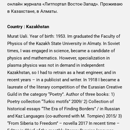
онлайн журнала «Литпортал Восток-Запад». Проживаю
в Казахстане, в Алматы.
Country : Kazakhstan
Murat Uali. Year of birth: 1953. Im graduated the Faculty of
Physics of the Kazakh State University in Almaty. In Soviet
times, I was engaged in science, became a candidate of
physics and mathematics. However, specialization in
plasma physics was not in demand in independent
Kazakhstan, so I had to retrain as a heat engineer, and in
recent years – in a publicist and writer. In 1918 I became a
laureate of the literary competition of the Eurasian Creative
Guild in the category “Poetry”. Author of three books: 1)
Poetry collection “Turkic motifs” 2009/ 2) Collection of
historical essays “The Era of Finding Borders” / in Russian
and Kaz Languages (co-authored with M. Tompiev) 2015/ 3)
“From Siberia to Freedom” – novella 2017 In recent time –