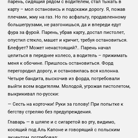
парень, сидящий рядом с водителем, стал тыкать в
карту – мол остановись и подскажи дорогу. Я, пожав
плечами, жму на газ. Но по асфальту, продавленному
большегрузами, не разгонишься, да и впереди едут
фура за фурой. Парень, убрав карту, достал пистолет,
опустил стекло, машет и кричит, требуя остановиться.
Блефует? Может ненастоящий?.. Парень начал
целиться в переднее колесо, а водитель – прижимать
меня к обочине. Пришлось остановиться. Форд
перегородил дорогу, и остановилась вся колонна.
Четыре бандита, выскочив из форда, потребовали
выйти всем водителям. Молодой, угрожая пистолетом,
выкрикивал по-русски:
— Сесть на корточки! Руки за голову! При попытке к
бегству стреляю без предупреждения.
Главарь — в шляпе и с сигаретой во рту, видимо,
косящий под Аль Капоне и говорящий с польским
акцентом, потребовал: