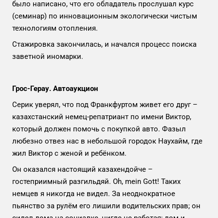
было написано, что его обладатель прослушал курс
(семинар) по инновационным экологически чистым
технологиям отопления.
Стажировка закончилась, и начался процесс поиска
заветной иномарки.
Грос-Герау. Автоаукцион
Серик уверял, что под Франкфуртом живет его друг –
казахстанский немец-репатриант по имени Виктор,
который должен помочь с покупкой авто. Фазыл
любезно отвез нас в небольшой городок Наухайм, где
жил Виктор с женой и ребёнком.
Он оказался настоящий казахендойче –
гостеприимный разгильдяй. Oh, mein Gott! Таких
немцев я никогда не видел. За неоднократное
пьянство за рулём его лишили водительских прав; он
сидел дома на социалке, нигде не работая; дом и