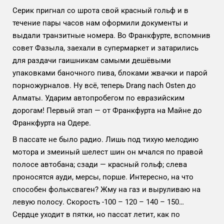
Серик пригнал со шрота свой красный гольф и в
течение пары часов нам оформили документы и
выдали транзитные номера. Во Франкфурте, вспомнив
совет Фазыла, заехали в супермаркет и затарились
для раздачи гаишникам самыми дешёвыми
упаковками баночного пива, блоками жвачки и парой
порножурналов. Ну всё, теперь Drang nach Osten до
Алматы. Ударим автопробегом по евразийским
дорогам! Первый этап — от Франкфурта на Майне до
Франкфурта на Одере.
В пассате не было радио. Лишь под тихую мелодию
мотора и змеиный шелест шин он мчался по правой
полосе автобана; сзади — красный гольф; слева
проносятся ауди, мерсы, порше. Интересно, на что
способен фольксваген? Жму на газ и выруливаю на
левую полосу. Скорость -100 – 120 – 140 – 150…
Сердце уходит в пятки, но пассат летит, как по