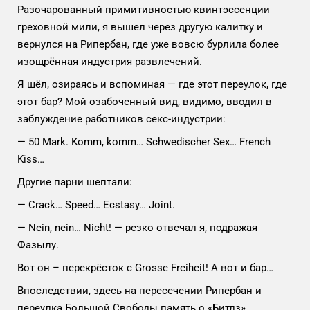
Разочарованный примитивностью квинтэссенции
греховной мили, я вышел через другую калитку и
вернулся на Рипербан, где уже вовсю бурлила более
изощрённая индустрия развлечений.
Я шёл, озираясь и вспоминая
—
где этот переулок, где
этот бар? Мой озабоченный вид, видимо, вводил в
заблуждение работников секс-индустрии:
— 50 Mark. Komm, komm… Schwedischer Sex… French
Kiss…
Другие парни шептали:
— Crack… Speed… Ecstasy… Joint.
— Nein, nein… Nicht! — резко отвечал я, подражая
Фазылу.
Вот он – перекрёсток с Grosse Freiheit! А вот и бар
…
Впоследствии, здесь на пересечении Рипербан и
переулка Большой Свободы память о «Битлз»