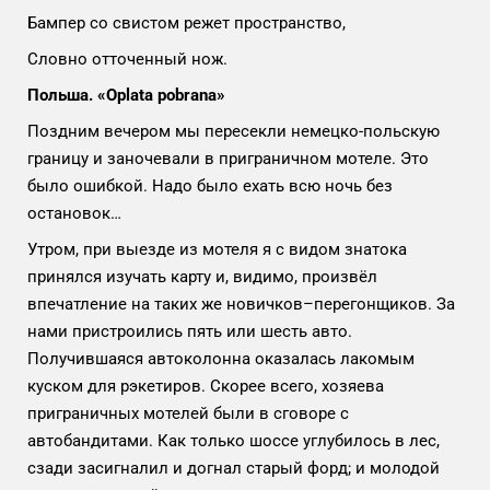
Бампер со свистом режет пространство,
Словно отточенный нож.
Польша. «Оplata pobrana»
Поздним вечером мы пересекли немецко-польскую
границу и заночевали в приграничном мотеле. Это
было ошибкой. Надо было ехать всю ночь без
остановок…
Утром, при выезде из мотеля я с видом знатока
принялся изучать карту и, видимо, произвёл
впечатление на таких же новичков–перегонщиков. За
нами пристроились пять или шесть авто.
Получившаяся автоколонна оказалась лакомым
куском для рэкетиров. Скорее всего, хозяева
приграничных мотелей были в сговоре с
автобандитами. Как только шоссе углубилось в лес,
сзади засигналил и догнал старый форд; и молодой