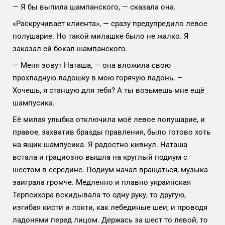
— Я бы выпила шампанского, — сказала она.
«Раскручивает клиента», — сразу предупредило левое
полушарие. Но такой милашке было не жалко. Я
заказал ей бокал шампанского.
— Меня зовут Наташа, — она вложила свою
прохладную ладошку в мою горячую ладонь. –
Хочешь, я станцую для тебя? А ты возьмешь мне ещё
шампусика.
Её милая улыбка отключила моё левое полушарие, и
правое, захватив бразды правления, было готово хоть
на ящик шампусика. Я радостно кивнул. Наташа
встала и грациозно вышла на круглый подиум с
шестом в середине. Подиум начал вращаться, музыка
заиграла громче. Медленно и плавно украинская
Терпсихора вскидывала то одну руку, то другую,
изгибая кисти и локти, как лебединые шеи, и проводя
ладонями перед лицом. Держась за шест то левой, то