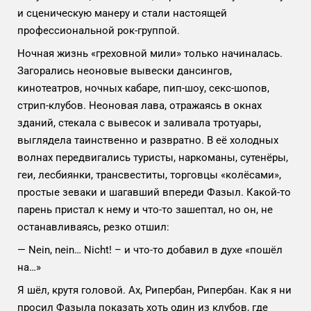
и сценическую манеру и стали настоящей
профессиональной рок-группой.
Ночная жизнь «греховной мили» только начиналась.
Загорались неоновые вывески дансингов,
кинотеатров, ночных кабаре, пип-шоу, секс-шопов,
стрип-клубов.
Н
еоновая лава, отражаясь в окнах
зданий, стекала с вывесок и заливала тротуары,
выглядела таинственно и развратно. В её холодных
волнах передвигались туристы, наркоманы, сутенёры,
геи, лесбиянки, трансвеститы, торговцы «колёсами»,
простые зеваки и шагавший впереди Фазыл. Какой-то
парень пристал к нему и что-то зашептал, но он, не
останавливаясь
, р
езко отшил:
— Nein, nein… Nicht! – и что-то добавил в духе «пошёл
на…»
Я шёл, крутя головой. Ах, Рипербан, Рипербан. Как я ни
просил Фазыла показать хоть один из клубов, где