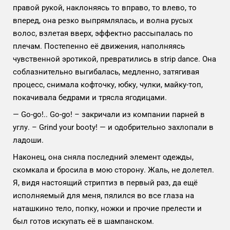
правой рукой, наклоняясь то вправо, то влево, то
вперед, она резко выпрямлялась, и волна русых
волос, взлетая вверх, эффектно рассыпалась по
плечам. Постепенно её движения, наполняясь
чувственной эротикой, превратились в strip dance. Она
соблазнительно выгибалась, медленно, затягивая
процесс, снимала кофточку, юбку, чулки, майку-топ,
покачивала бедрами и трясла ягодицами.
— Go-go!.. Go-go! – закричали из компании парней в
углу. – Grind your booty! — и одобрительно захлопали в
ладоши.
Наконец, она сняла последний элемент одежды,
скомкала и бросила в мою сторону. Жаль, не долетел.
Я, видя настоящий стриптиз в первый раз, да ещё
исполняемый для меня, пялился во все глаза на
наташкино тело, попку, ножки и прочие прелести и
был готов искупать её в шампанском.