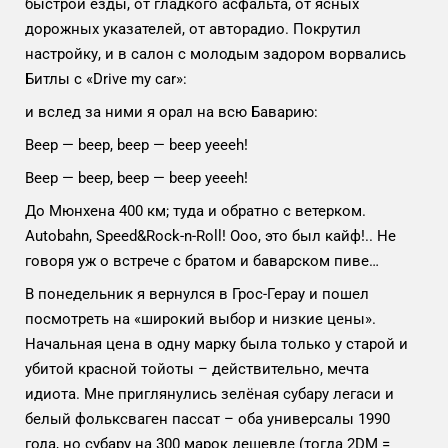
быстрой езды, от гладкого асфальта, от ясных
дорожных указателей, от авторадио. Покрутил
настройку, и в салон с молодым задором ворвались
Битлы с «Drive my car»:
и вслед за ними я орал на всю Баварию:
Beep — beep, beep — beep yeееh!
Beep — beep, beep — beep yeееh!
До Мюнхена 400 км; туда и обратно с ветерком.
Autobahn, Speed&Rock-n-Roll! Ооо, это был кайф!.. Не
говоря уж о встрече с братом и баварском пиве…
В понедельник я вернулся в Грос-Герау и пошел
посмотреть на «широкий выбор и низкие цены».
Начальная цена в одну марку была только у старой и
убитой красной тойоты – действительно, мечта
идиота. Мне приглянулись зелёная субару легаси и
белый фольксваген пассат – оба универсалы 1990
года, но субару на 300 марок дешевле (тогда 2DM =