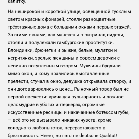
калитку.
На неширокой и короткой улице, освещенной тусклым
светом красных фонарей, стояли разноцветные
трёхэтажные дома с большими окнами первых этажей.
За этими окнами, как манекены в витринах, сидели,
стояли и полулежали гамбургские проститутки.
Блондинки, брюнетки и рыжие, белые, мулатки и
негритянки, зрелые женщины и совсем девочки с
невинно потупленным взором. Мужчины бродили
мимо окон, и кому нравились выставленные
прелести, стучал в окно, девушка открывала створку, и
они договаривались о цене… Рыночный товар был не
первой свежести: кричащая вульгарность и ложное
целомудрие в убогих интерьерах, огромные
искусственные ресницы и накачанные ботексом губы,
— всё это не вызывало никаких чувств, кроме
холодного любопытства, перерастающего в
брезгливость. Нееет, вот это не deutsche Qualitat!