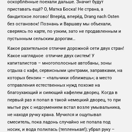
оскорблённые поехали дальше. Значит будут
приставать ещё? О, Матка Боска! Не страна, а
бандитское логово! Вперёд, вперёд, Drang nach Osten
без остановок! Познань и Варшаву мы объехали,
сверяясь по карте, по узким, зато не продавленным и
пустынным сельским дорогам…
Какое разительное отличие дорожной сети двух стран!
Какое наглядное отличие двух систем! У
капиталистов – многополосные автобаны, зоны
отдыха с кафе, сервисными центрами, заправками, на
которых бензин – «пальчики оближешь»; а место
отправления естественных нужд похоже на
благоухающий и сияющий кафелем дворец. Когда в
первый раз я попал в такой немецкий дворец, то при
мытье рук с недоумением встал возле умывальника,
не находя ручку крана. Мучился и ощупывал
смеситель, пока ладонь случайно не попала под
носик, и вода полилась (тепленькая!); убрал руку –