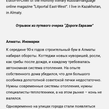
Editor-in-Chief of the monthly literary Russian-language
online magazine “Litportal East-West”. I live in Kazakhstan,
in Almaty.
Отрывок из путевого очерка “
Дороги Евразии
”
Алматы. Иномарки
К середине 90-х годов строительный бум в Алматы
набирал обороты. Коттеджи новых нуворишей, росли,
как грибы после дождя, и каждому требовалась
автономная система отопления. На опыте
собственного дома убедился, что для большого
особняка допотопной советской печки недостаточно.
Нужны современные системы отопления, нужны
специалисты-теплотехники, а на этом рынке – конь не
валялся.
Одновременно на улицах города стали появляться