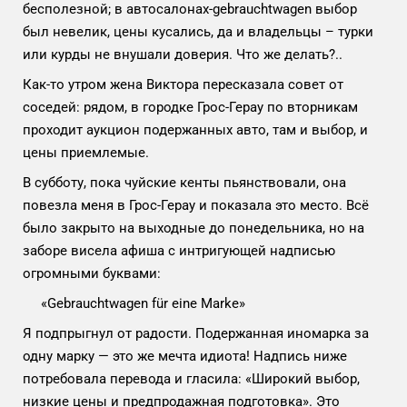
бесполезной; в автосалонах-gebrauchtwagen выбор
был невелик, цены кусались, да и владельцы – турки
или курды не внушали доверия. Что же делать?..
Как-то утром жена Виктора пересказала совет от
соседей: рядом, в городке Грос-Герау по вторникам
проходит аукцион подержанных авто, там и выбор, и
цены приемлемые.
В субботу, пока чуйские кенты пьянствовали, она
повезла меня в Грос-Герау и показала это место. Всё
было закрыто на выходные до понедельника, но на
заборе висела афиша с интригующей надписью
огромными буквами:
«Gebrauchtwagen für eine Marke
»
Я подпрыгнул от радости. Подержанная иномарка за
одну марку — это же мечта идиота! Надпись ниже
потребовала перевода и гласила: «Широкий выбор,
низкие цены и предпродажная подготовка». Это