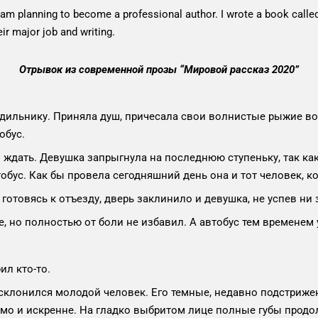
 am planning to become a professional author. I wrote a book called 
ir major job and writing.
Отрывок из современной прозы
“Мировой рассказ 2020”
удильнику. Приняла душ, причесала свои волнистые рыжие во
обус.
ждать. Девушка запрыгнула на последнюю ступеньку, так как 
тобус. Как бы провела сегодняшний день она и тот человек, 
отовясь к отъезду, дверь заклинило и девушка, не успев ни за
е, но полностью от боли не избавил. А автобус тем временем 
ил кто-то.
й склонился молодой человек. Его темные, недавно подстриж
мо и искренне. На гладко выбритом лице полные губы продолж