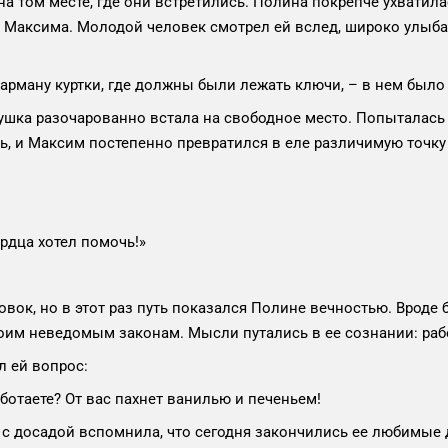
на том месте, где они встретились. Полина покрепче ухватила
на Максима. Молодой человек смотрел ей вслед, широко улыб
ману куртки, где должны были лежать ключи, – в нем было 
евушка разочарованно встала на свободное место. Попыталась
ь, и Максим постепенно превратился в еле различимую точку
ердца хотел помочь!»
вок, но в этот раз путь показался Полине вечностью. Вроде 
воим неведомым законам. Мысли путались в ее сознании: раб
л ей вопрос:
ботаете? От вас пахнет ванилью и печеньем!
с досадой вспомнила, что сегодня закончились ее любимые ду