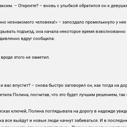
аксим. – Откроете? – вновь с улыбкой обратился он к девушк
нно незнакомого человека!» – запоздало промелькнуло у нее 
ткрывать подъезд, она начала некоторое время взволнованно 
 удивленно вдруг сообщила:
вроде этого не заметил.
и вас впустит? – снова быстро заговорил он, как тогда на дор
етила Полина, посчитав, что это будет лучшим решением, та
исках ключей, Полина поглядывала на дорогу в надежде увиде
ка все выйдут и новые люди начнут забиваться. И в последню