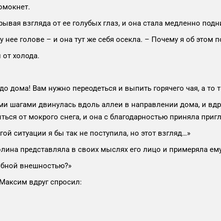
омокнет.
трывая взгляда от ее голубых глаз, и она стала медленно под
у нее голове – и она тут же себя осекла. – Почему я об этом 
 от холода.
до дома! Вам нужно переодеться и выпить горячего чая, а то 
и шагами двинулась вдоль аллеи в направлении дома, и вдру
ься от мокрого снега, и она с благодарностью приняла приг
гой ситуации я бы так не поступила, но этот взгляд…»
олина представляла в своих мыслях его лицо и примеряла ему
добной внешностью?»
 Максим вдруг спросил: