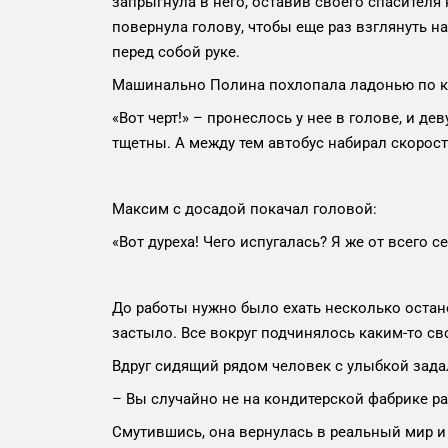
запрыгнула в него, оставив своего спасителя 
повернула голову, чтобы еще раз взглянуть 
перед собой руке.
Машинально Полина похлопала ладонью по кар
«Вот черт!» – пронеслось у нее в голове, и д
тщетны. А между тем автобус набирал скорост
Максим с досадой покачал головой:
«Вот дуреха! Чего испугалась? Я же от всего с
До работы нужно было ехать несколько остано
застыло. Все вокруг подчинялось каким-то с
Вдруг сидящий рядом человек с улыбкой зада
– Вы случайно не на кондитерской фабрике ра
Смутившись, она вернулась в реальный мир и 