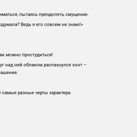
ниматься, пытаясь преодолеть смущение.
подумала? Ведь я его совсем не знаю!»
так можно простудиться!
г над ней облаком распахнулся зонт –
лашение.
 самые разные черты характера.