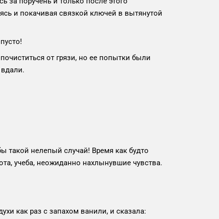
сь за поручень и только после этого
аясь и покачивая связкой ключей в вытянутой
пусто!
 почиститься от грязи, но ее попытки были
 вдали.
бы такой нелепый случай! Время как будто
ота, учеба, неожиданно нахлынувшие чувства.
хи как раз с запахом ванили, и сказала: