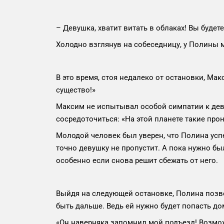
– Девушка, хватит витать в облаках! Вы буд
Холодно взглянув на собеседницу, у Полины м
В это время, стоя недалеко от остановки, Ма
существо!»
Максим не испытывал особой симпатии к девуш
сосредоточиться: «На этой планете такие про
Молодой человек был уверен, что Полина успе
точно девушку не пропустит. А пока нужно бы
особенно если снова решит сбежать от него.
Выйдя на следующей остановке, Полина позво
быть дальше. Ведь ей нужно будет попасть до
«Он наверняка запомнил мой подъезд! Возможн