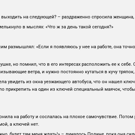
ете выходить на следующей? – раздраженно спросила женщина,
елькнуло в мыслях: «Что ж за день такой сегодня?»
ксим размышлял: «Если я появляюсь у нее на работе, она точн
ке, но помнил, что в его интересах расположить ее к себе.
низывающие ветра, и нужно постоянно кутаться в кучу тряпок
ла увидеть из окна уезжающего автобуса, что он нашел ключи
ло прикрепить на один из ключей специальный маячок, чтобы в
нила на работу и сослалась на плохое самочувствие. Потом р
мой, а ключей нет.
о, будет там меня ждать!» – думалось Полине, пока она сид