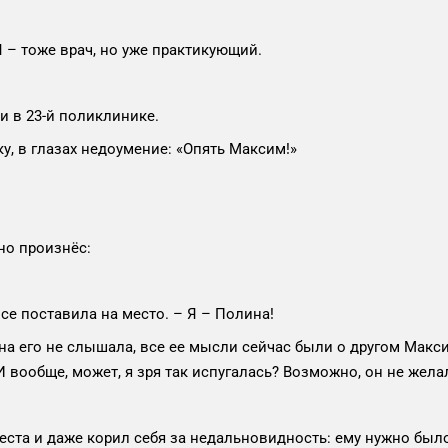
Я – тоже врач, но уже практикующий.
и в 23-й поликлинике.
у, в глазах недоумение: «Опять Максим!»
но произнёс:
се поставила на место. – Я – Полина!
а его не слышала, все ее мысли сейчас были о другом Макси
И вообще, может, я зря так испугалась? Возможно, он не жела
места и даже корил себя за недальновидность: ему нужно бы