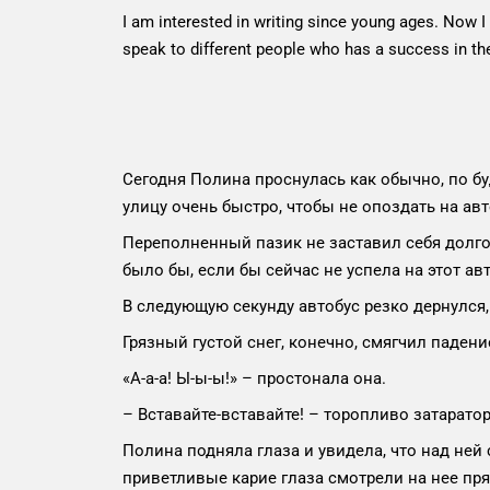
I am interested in writing since young ages. Now I
speak to different people who has a success in the
Сегодня Полина проснулась как обычно, по б
улицу очень быстро, чтобы не опоздать на авт
Переполненный пазик не заставил себя долго 
было бы, если бы сейчас не успела на этот ав
В следующую секунду автобус резко дернулся, г
Грязный густой снег, конечно, смягчил падени
«А-а-а! Ы-ы-ы!» – простонала она.
– Вставайте-вставайте! – торопливо затаратор
Полина подняла глаза и увидела, что над не
приветливые карие глаза смотрели на нее пря