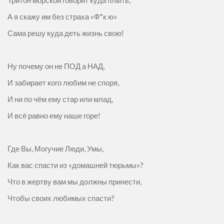
Тритон морской говорит куда плыть,
А я скажу им без страха «Ф*к ю»
Сама решу куда деть жизнь свою!
Ну почему он не ПОД а НАД,
И забирает кого любим не споря,
И ни по чём ему стар или млад,
И всё равно ему наше горе!
Где Вы, Могучие Люди, Умы,
Как вас спасти из «домашней тюрьмы»?
Что в жертву вам мы должны принести,
Чтобы своих любимых спасти?