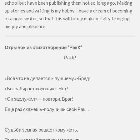
school but have been publishing them not so long ago. Making
up stories and writing is my hobby. I have a dream of becoming
a famous writer, so that this will be my main activity, bringing
me joy and pleasure.
Отрывок из стихотворение “РакК”
РакК!
«Всё что не делается к лучшему»-Бред!
«Бог забирает хороших»-Нет!
«Он заслужил» — повтори, Враг!
Ещё раз скажешь-получишь свой Рак…
Судьба земная решает кому жить,