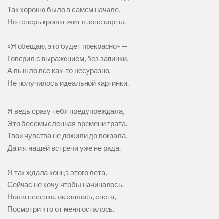
Так хорошо было в самом начале,
Но теперь кровоточит в зоне аорты.
⠀
«Я обещаю, это будет прекрасно» —
Говорил с выражением, без запинки,
А вышло все как-то несуразно,
Не получилось идеальной картинки.
Я ведь сразу тебя предупреждала,
Это бессмысленная времени трата.
Твои чувства не дожили до вокзала,
Да и я нашей встречи уже не рада.
⠀
Я так ждала конца этого лета,
Сейчас не хочу чтобы начиналось.
Наша песенка, оказалась, спета,
Посмотри что от меня осталось
.