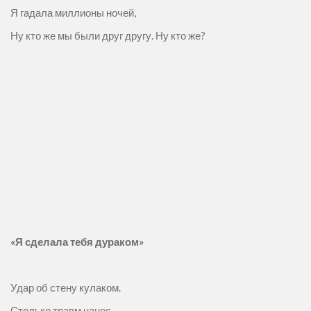
Я гадала миллионы ночей,
Ну кто же мы были друг другу. Ну кто же?
«Я сделала тебя дураком»
Удар об стену кулаком.
Столько травм нанес.