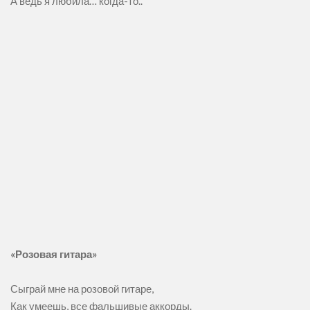
А ведь я любила… когда-то..
«Розовая гитара»
⠀
Сыграй мне на розовой гитаре,
Как умеешь, все фальшивые аккорды.