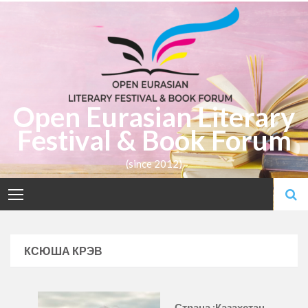
Skip
to
content
Open Eurasian Literary
Festival & Book Forum
(since 2012)
КСЮША КРЭВ
Страна :Казахстан