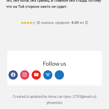
тел, без боли, без границ, и главное без стыда, потому
что на Той стороне никто не судит.
(
2
оценок, среднее:
4,00
из 5)
Follow us
Created & updated by Anna Lari (any-2792@mail.ru)
phoeniixx