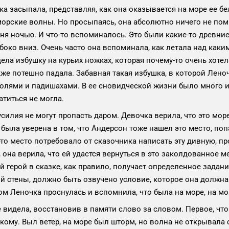
а засыпала, представляя, как она оказывается на море ее бе
 морские волны. Но просыпаясь, она абсолютно ничего не по
дня ночью. И что-то вспоминалось. Это были какие-то древн
боко вниз. Очень часто она вспоминала, как летала над как
ела избушку на курьих ножках, которая почему-то очень хотел
же потешно падала. Забавная такая избушка, в которой Леноч
олями и падишахами. В ее сновидческой жизни было много и
атиться не могла.
 усилия не могут пропасть даром. Девочка верила, что это мор
 была уверена в том, что Андерсон тоже нашел это место, попа
то место потребовало от сказочника написать эту дивную, п
 она верила, что ей удастся вернуться в это заколдованное м
 герой в сказке, как правило, получает определенное задани
 стены, должно быть озвучено условие, которое она должна
ом Леночка проснулась и вспомнила, что была на море, на 
е видела, восстановив в памяти слово за словом. Первое, что
кому. Выл ветер, на море был шторм, но волна не открывала 