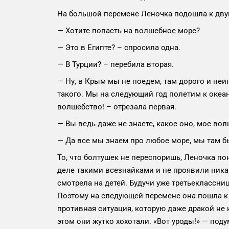
На большой перемене Леночка подошла к двум
— Хотите попасть на волшебное море?
— Это в Египте? – спросила одна.
— В Турции? – перебила вторая.
— Ну, в Крым мы не поедем, там дорого и неин
такого. Мы на следующий год полетим к океану
волшебство! – отрезала первая.
— Вы ведь даже не знаете, какое оно, мое в
— Да все мы знаем про любое море, мы там бы
То, что болтушек не переспоришь, Леночка пон
деле такими всезнайками и не проявили никак
смотрела на детей. Будучи уже третьеклассни
Поэтому на следующей перемене она пошла к 
противная ситуация, которую даже дракой не 
этом они жутко хохотали. «Вот уроды!» — поду