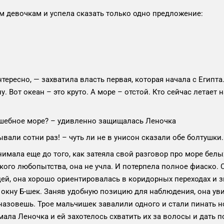
 девочкам и успела сказать только одно предложение:
тересно, — захватила власть первая, которая начала с Египта.
. Вот океан – это круто. А море – отстой. Кто сейчас летает
олшебное море? – удивленно защищалась Леночка
вали сотни раз! – чуть ли не в унисон сказали обе болтушки.
имала еще до того, как затеяла свой разговор про море белы
ого любопытства, она не учла. И потерпела полное фиаско. 
цей, она хорошо ориентировалась в коридорных переходах и зн
окну Б-шек. Заняв удобную позицию для наблюдения, она уви
назовешь. Трое мальчишек завалили одного и стали пинать н
мала Леночка и ей захотелось схватить их за волосы и дать п