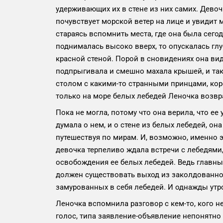
удерживающих их в стене из них самих. Девочк
почувствует морской ветер на лице и увидит
стараясь вспомнить места, где она была сего
поднималась высоко вверх, то опускалась глу
красной стеной. Порой в сновидениях она вид
подпрыгивала и смешно махала крышей, и так
столом с какими-то странными принцами, кор
только на море белых лебедей Леночка возвр
Пока не могла, потому что она верила, что ее
думала о нем, и о стене из белых лебедей, она
путешествуя по мирам. И, возможно, именно э
девочка терпеливо ждала встречи с лебедями,
освобождения ее белых лебедей. Ведь главный
должен существовать выход из заколдованной
замурованных в себя лебедей. И однажды утр
Леночка вспомнила разговор с кем-то, кого н
голос, типа заявление-объявление непонятно 