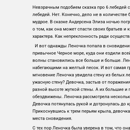
Невзрачным подобием сказка про 6 лебедей ст
лебедей. Нет. Конечно, дело не в количестве 
мудрое. В сказке Андерсена Элиза ночью пог
о том, как она может спасти своих братьев и
характера. Как непреклонность ради осущес
И вот однажды Леночка попала в сновидении н
привычное Черное море, куда они ездили все
волны становились все больше и больше. Лен
набегающими на желтый песок. И вот самая гр
мгновение Леночка увидела стену из белых ле
ужасную стену? Девочка, застыв от поражени
разной высоте жуткой стены. А их большие и
обездвижены. Леночка рассмотрела несколько м
Девочка потянулась рукой и дотронулась до кр
Прикоснувшись к трем перьям крыла, девочка
места сновидения.
С тех пор Леночка была уверена в том, что о