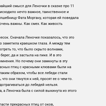
очайший смысл для Леночки в сказке про 11
роисходило нечто важное, таинственное и
олшебницу Фата Моргану, которая ей поведала
 очень важны. Как смех. Как живость
есок. Сначала Леночке показалось, что это
о заметила краешком глаза. А между тем
отреть то, что было скрыто волнами,
рег, да и застыла на пике. И в это
омнения. Но почему они замкнуты в эту
расных птиц с красными клювами были на
таким образом, чтобы все лебеди стали
то они тянутся к ней, просят ее о чем-то.
 дотрагиваться до лебедей нельзя.
 а Леночка была с силой выкинута из этого
пасти прекрасных птиц от оков,