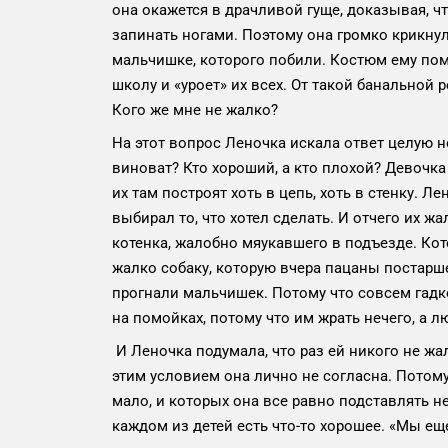
она окажется в драчливой гуще, доказывая, что
запинать ногами. Поэтому она громко крикнул
мальчишке, которого побили. Костюм ему помя
школу и «уроет» их всех. От такой банальной 
Кого же мне не жалко?
На этот вопрос Леночка искала ответ целую не
виноват? Кто хороший, а кто плохой? Девочка 
их там построят хоть в цепь, хоть в стенку. 
выбирал то, что хотел сделать. И отчего их 
котенка, жалобно мяукавшего в подъезде. Ко
жалко собаку, которую вчера пацаны постарш
прогнали мальчишек. Потому что совсем гадк
на помойках, потому что им жрать нечего, а 
И Леночка подумала, что раз ей никого не жалк
этим условием она лично не согласна. Потому 
мало, и которых она все равно подставлять не
каждом из детей есть что-то хорошее. «Мы еще