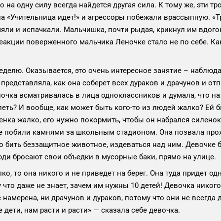
 на одну силу всегда найдется другая сила. К тому же, эти тр
а «Учительница идет!» и агрессоры побежали врассыпную. «Т
ли и испачкали. Мальчишка, почти рыдая, крикнул им вдогонк
реакции поверженного мальчика Леночке стало не по себе. Как
делю. Оказывается, это очень интересное занятие – наблюдат
представляла, как она соберет всех дураков и драчунов и от
Леночка всматривалась в лица одноклассников и думала, что 
жалеть? И вообще, как может быть кого-то из людей жалко? Ей
тенка жалко, его нужно покормить, чтобы он набрался силено
е побили камнями за школьным стадионом. Она позвала прох
о бить беззащитное животное, издеваться над ним. Девочке
люди бросают свои объедки в мусорные баки, прямо на улице.
о, то она никого и не приведет на берег. Она туда придет одн
что даже не знает, зачем им нужны 10 детей! Девочка никого 
 намерена, ни драчунов и дураков, потому что они не всегда д
 дети, нам расти и расти» — сказала себе девочка.