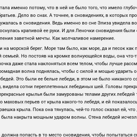
ала именно потому, что в ней не было того, что имело глуб
братьев. Дело во снах. А точнее, в сновидениях, в которых п
ружалась в сновидения. Ведь именно во сне Элиза увидела в
 коснулась крапивой ее руки. И для Леночки сновидения были
твления заветной мечты. Как молчаливое намерение.
а морской берег. Море там было, как море, да и песок как п
й
семьей. Но постояв на кромке волнующейся воды, она что-т
очка даже стала наклоняться всем телом, чтобы лучше рассм
омадная волна поднялась, чтобы с силой и мощью ударить о бе
бедей. Это были ее белые лебеди, в этом не было никакого с
я, видела сотни переплетенных лебединых шей. Головы прек
 прекрасные крылья были замурованы телами других лебедей 
аховых перьев от крыла какого-то лебедя, и ей показалось, ч
аешка крыла. Пока она тянулась, чей-то голос сказал ей, что
 была накрыта мощным ударом волны. Стена лебедей исчезла,
на должна попасть в то место сновидения, чтобы попытаться с