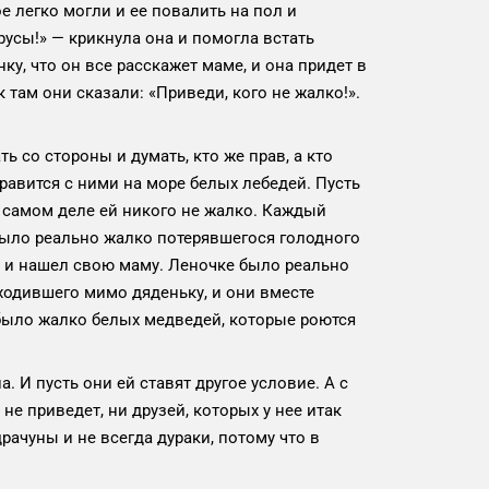
ое легко могли и ее повалить на пол и
русы!» — крикнула она и помогла встать
у, что он все расскажет маме, и она придет в
 там они сказали: «Приведи, кого не жалко!».
ь со стороны и думать, кто же прав, а кто
правится с ними на море белых лебедей. Пусть
на самом деле ей никого не жалко. Каждый
 было реально жалко потерявшегося голодного
к и нашел свою маму. Леночке было реально
одившего мимо дяденьку, и они вместе
 было жалко белых медведей, которые роются
а. И пусть они ей ставят другое условие. А с
не приведет, ни друзей, которых у нее итак
рачуны и не всегда дураки, потому что в