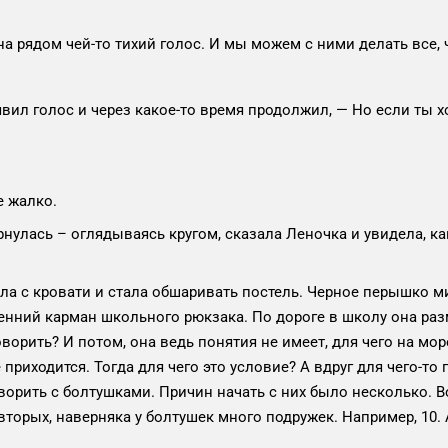
а рядом чей-то тихий голос. И мы можем с ними делать все, ч
вил голос и через какое-то время продолжил, — Но если ты хо
е жалко.
ернулась – оглядываясь кругом, сказала Леночка и увидела, к
ила с кровати и стала обшаривать постель. Черное перышко 
тренний карман школьного рюкзака. По дороге в школу она ра
оворить? И потом, она ведь понятия не имеет, для чего на мор
приходится. Тогда для чего это условие? А вдруг для чего-то
ворить с болтушками. Причин начать с них было несколько. В
вторых, наверняка у болтушек много подружек. Например, 10.