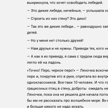
выкрикнула, что хочет освободить лебедей.
— Это дикие лебеди, ничейные, — услышала он
— Строить из них стену? Это дико!
— Так это же дикие лебеди… — равнодушно зая
детей.
— Но у меня нет столько друзей!
— Нам друзья и не нужны. Приведи тех, кого н
— А как я их приведу, я сама с трудом сюда в
легло ей на ладонь.
«Точно! Перо, черное перо!» — Леночка вскоч
перо и, покрутив его в руке, спрятала во вну
одноклассников. Все-таки 10 человек. И что г
грациозных птиц в стену, доброты ожидать не 
Леночки, пока она не решила для начала пого
бы им не рассказать про волшебное море. Во-
и больше никого не надо искать.