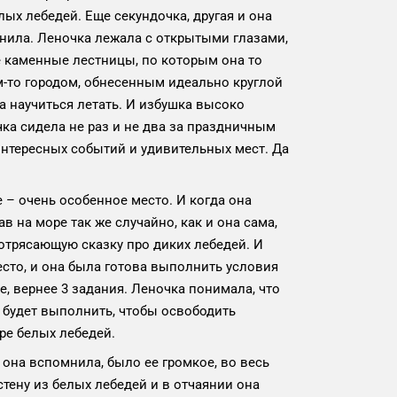
лых лебедей. Еще секундочка, другая и она
мнила. Леночка лежала с открытыми глазами,
ие каменные лестницы, по которым она то
им-то городом, обнесенным идеально круглой
а научиться летать. И избушка высоко
ка сидела не раз и не два за праздничным
нтересных событий и удивительных мест. Да
е – очень особенное место. И когда она
в на море так же случайно, как и она сама,
ротрясающую сказку про диких лебедей. И
есто, и она была готова выполнить условия
е, вернее 3 задания. Леночка понимала, что
 будет выполнить, чтобы освободить
море белых лебедей.
 она вспомнила, было ее громкое, во весь
стену из белых лебедей и в отчаянии она