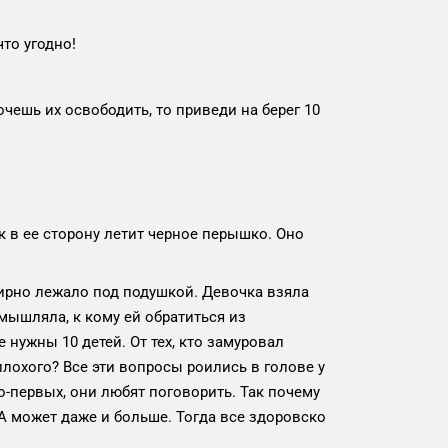
то угодно!
чешь их освободить, то приведи на берег 10
ак в ее сторону летит черное перышко. Оно
мирно лежало под подушкой. Девочка взяла
змышляла, к кому ей обратиться из
е нужны 10 детей. От тех, кто замуровал
 плохого? Все эти вопросы роились в голове у
о-первых, они любят поговорить. Так почему
 А может даже и больше. Тогда все здоровско