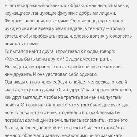
В его воображении возникали образы: смешные, забавные,
кружащиеся, танцующие фигурки с добрыми лицами.
Фигурки звали поиграть с ними. Он мысленно протягивал
руки, но они все время убегали вдаль, в темноту — только
затем, чтобы прибежать назад и, словно дразня, уговаривать
поиграть с ними.
Ги пытался найти друга и приставал к людям, говоря:
«Хочешь быть моим другом? Будем вместе играть».
Но ни дети, ни взрослые по странной причине не хотели с
ним дружить. И он чувствовал себя одиноко.
Однажды он поклялся себе, что найдет человека, который
сказал, что у него должен быть друг. И расспросит подробно,
как друг выглядит, чтобы не тратить времени на пустые
поиски. Он помнил о человеке, что у того было две руки, две
ноги, голова и что то еще, что делало его особенным. Ги
потратил долгие дни и ночи, пытаясь вспомнить, кто же это
был, и, наконец, вспомнил: этот некто был его отцом. Это
немного облегчало задачу: необходимо было разыскать