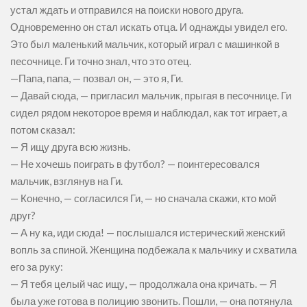
устал ждать и отправился на поиски нового друга.
Одновременно он стал искать отца. И однажды увидел его.
Это был маленький мальчик, который играл с машинкой в
песочнице. Ги точно знал, что это отец.
—Папа, папа, — позвал он, — это я, Ги.
— Давай сюда, — пригласил мальчик, прыгая в песочнице. Ги
сидел рядом некоторое время и наблюдал, как тот играет, а
потом сказал:
— Я ищу друга всю жизнь.
— Не хочешь поиграть в футбол? — поинтересовался
мальчик, взглянув на Ги.
— Конечно, — согласился Ги, — но сначала скажи, кто мой
друг?
— А ну ка, иди сюда! — послышался истерический женский
вопль за спиной. Женщина подбежала к мальчику и схватила
его за руку:
— Я тебя целый час ищу, — продолжала она кричать. — Я
была уже готова в полицию звонить. Пошли, — она потянула