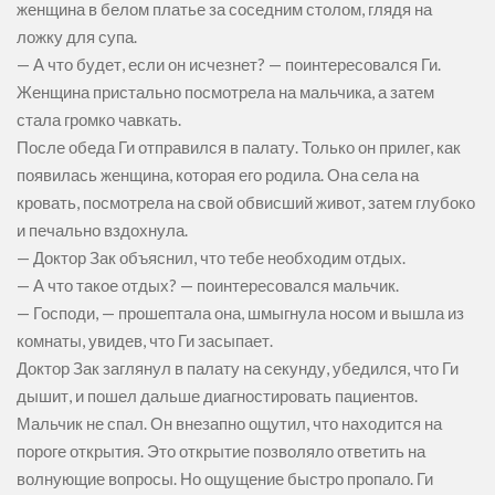
женщина в белом платье за соседним столом, глядя на
ложку для супа.
— А что будет, если он исчезнет? — поинтересовался Ги.
Женщина пристально посмотрела на мальчика, а затем
стала громко чавкать.
После обеда Ги отправился в палату. Только он прилег, как
появилась женщина, которая его родила. Она села на
кровать, посмотрела на свой обвисший живот, затем глубоко
и печально вздохнула.
— Доктор Зак объяснил, что тебе необходим отдых.
— А что такое отдых? — поинтересовался мальчик.
— Господи, — прошептала она, шмыгнула носом и вышла из
комнаты, увидев, что Ги засыпает.
Доктор Зак заглянул в палату на секунду, убедился, что Ги
дышит, и пошел дальше диагностировать пациентов.
Мальчик не спал. Он внезапно ощутил, что находится на
пороге открытия. Это открытие позволяло ответить на
волнующие вопросы. Но ощущение быстро пропало. Ги