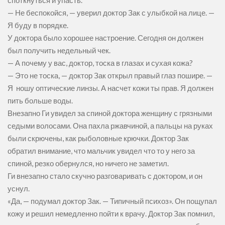
споткнуться и упасть.
— Не беспокойся, — уверил доктор Зак с улыбкой на лице. —
Я буду в порядке.
У доктора было хорошее настроение. Сегодня он должен
был получить недельный чек.
— А почему у вас, доктор, тоска в глазах и сухая кожа?
— Это не тоска, — доктор Зак открыл правый глаз пошире. —
Я ношу оптические линзы. А насчет кожи ты прав. Я должен
пить больше воды.
Внезапно Ги увидел за спиной доктора женщину с грязными
седыми волосами. Она пахла ржавчиной, а пальцы на руках
были скрючены, как рыболовные крючки. Доктор Зак
обратил внимание, что мальчик увидел что то у него за
спиной, резко обернулся, но ничего не заметил.
Ги внезапно стало скучно разговаривать с доктором, и он
уснул.
«Да, — подумал доктор Зак. — Типичный психоз». Он пощупал
кожу и решил немедленно пойти к врачу. Доктор Зак помнил,