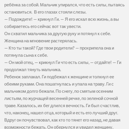
ребёнка за собой. Мальчик упирался, что есть силы, пытаясь
остановиться. В его глазах стояли слезы.
— Подождите! — крикнул Ги. — Я его искал всю жизнь, а вы
собираетесь его сейчас вот так увести.
Он схватил мальчика за другую руку и потянул к себе.
Женщина на мгновение растерялась.
— Кто ты такой? Где твои родители? — прохрипела она и
потянула сына к себе.
— Он мой отец, — крикнул Ги что есть силы, — отдайте! — Ги
продолжал тянуть мальчика.
Ребенок заплакал. Ги подбежал к женщине и толкнул ее
обеими руками. Она пошатнулась и упала на траву. Ги с
мальчиком долго бежали. По снегу, по смятым осенним
листьям, по журчащей весенней речке, по зеленой сочной
траве. Казалось, их бег длился вечность. Ги был счастлив,
что, наконец, нашел отца, который и есть его лучший друг.
Вдруг он почувствовал, как кто то тянет его назад, не давая
возможности бежать. Он обернулся и увидел женщину,