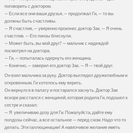
поговорить с доктором.
— Если все они ваши друзья, — продолжал Ги, — то вы
должны быть счастливы.
— Я счастлив, — уверенно произнес доктор Зак. — Я очень
счастлив. — Его линзы блеснули.
— Может быть, вы мой друг? — мальчик с надеждой
посмотрел на доктора.
— Ги, — попыталась одернуть его женщина.
— Конечно, — заверил его доктор Зак. — Я — твой друг.
Он взял мальчика за руку. Доктор выглядел дружелюбным и
откровенным. Ги хотелось ему верить.
Он вернулся в палату и постарался заснуть. Доктор Зак
вскоре расстался с женщиной, которая родила Ги, подошел к
сестре и сказал:
— Я увеличиваю дозу для Ги. Пожалуйста, дайте ему
полдозы сейчас, а все остальное — перед сном. Надо что то
делать. Эти галлюцинации! А навязчивое желание иметь