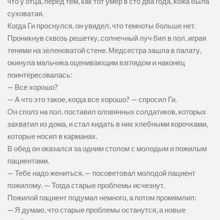
что у отца, перед тем, как тот умер в сто два года, кожа была
суховатая.
Когда Ги проснулся, он увидел, что темноты больше нет.
Проникнув сквозь решетку, солнечный луч бил в пол, играя
тенями на зеленоватой стене. Медсестра зашла в палату,
окинула мальчика оценивающим взглядом и наконец
поинтересовалась:
— Все хорошо?
— А что это такое, когда все хорошо? — спросил Ги.
Он сполз на пол, поставил оловянных солдатиков, которых
захватил из дома, и стал кидать в них хлебными корочками,
которые носил в карманах.
В обед он оказался за одним столом с молодым и пожилым
пациентами.
— Тебе надо жениться, — посоветовал молодой пациент
пожилому. — Тогда старые проблемы исчезнут.
Пожилой пациент подумал немного, а потом промямлил:
— Я думаю, что старые проблемы останутся, а новые