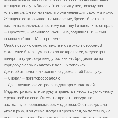
женщина; она улыбалась. Ги спросил у нее, почему она
улыбается. Он точно знал, что она ненавидит работу и мужа.
Женщина остановилась на мгновение, бросив быстрый
взгляд на мальчика, и по этому взгляду Ги понял, что он прав.
— Простите, — извинилась женщина, родившая Ги, — сын
немножко болен. Мы торопимся.
Она быстро и сильно потянула его за руку в сторону. В
отделении было шумно, пахло лекарствами, медсестры
шныряли туда-сюда между больными, бродившими по
коридору в серых халатах и черных тапочках.
Доктор Зак подошел к женщине, державшей Ги за руку.
— Снова? — поинтересовался он
— Да, — женщина смотрела на доктора с надеждой.
Медсестра взяла Ги за руку и привела в небольшую комнату
с решеткой на окне. Он сел на кровать, аккуратно
застланную шершавым серым одеялом. Сестра сделала
укол в руку, и он уснул. Когда Ги проснулся, было темно, и он
уснул опять. Когда Ги открыл глаза, то увидел, что все еще