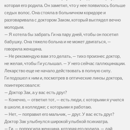
которая его родила. Он заметил, что у нее появилось больше
седых волос. Она стояла в больничном коридоре и
разговаривала с доктором Заком, который выглядел вечно
молодым.
— Я хотела бы забрать Ги на пару дней, чтобы он посетил
бабушку. Она тяжело больна и не может двигаться, —
говорила женщина.
— Не рекомендую вам это делать, — тихо произнес доктор,
не желая, чтобы Ги услышал. — У него сейчас галлюцинации.
Лекарство еще не начало действовать в полную силу.
Ги подошел к ним и, посмотрев в оптические линзы доктора,
поинтересовался:
— Доктор Зак, а у вас есть друг?
— Конечно, — ответил тот, — есть люди, с которыми я учился
в школе, в колледже; с которыми я работаю.
— Нет, — поправил его мальчик, — друг. У вас есть друг?
Доктор Зак улыбнулся широкой улыбкой психиатра.
— Ги, — попросила женщина, которая его родила, — дай