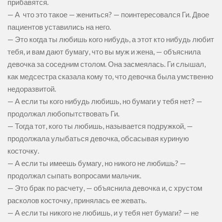
прибавятся.
— А что это такое — жениться? — поинтересовался Ги. Двое
пациентов уставились на него.
— Это когда ты любишь кого нибудь, а этот кто нибудь любит
тебя, и вам дают бумагу, что вы муж и жена, — объяснила
девочка за соседним столом. Она засмеялась. Ги слышал,
как медсестра сказала кому то, что девочка была умственно
недоразвитой.
— А если ты кого нибудь любишь, но бумаги у тебя нет? —
продолжал любопытствовать Ги.
— Тогда тот, кого ты любишь, называется подружкой, —
продолжала улыбаться девочка, обсасывая куриную
косточку.
— А если ты имеешь бумагу, но никого не любишь? —
продолжал сыпать вопросами мальчик.
— Это брак по расчету, — объяснила девочка и, с хрустом
расколов косточку, принялась ее жевать.
— А если ты никого не любишь, и у тебя нет бумаги? — не