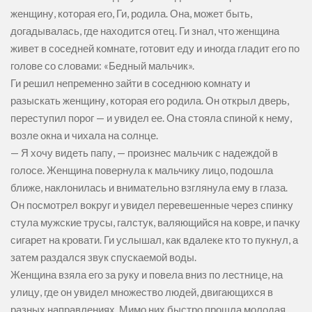
женщину, которая его, Ги, родила. Она, может быть,
догадывалась, где находится отец. Ги знал, что женщина
живет в соседней комнате, готовит еду и иногда гладит его по
голове со словами: «Бедный мальчик».
Ги решил непременно зайти в соседнюю комнату и
разыскать женщину, которая его родила. Он открыл дверь,
переступил порог — и увидел ее. Она стояла спиной к нему,
возле окна и чихала на солнце.
— Я хочу видеть папу, — произнес мальчик с надеждой в
голосе. Женщина повернула к мальчику лицо, подошла
ближе, наклонилась и внимательно взглянула ему в глаза.
Он посмотрел вокруг и увидел перевешенные через спинку
стула мужские трусы, галстук, валяющийся на ковре, и пачку
сигарет на кровати. Ги услышал, как вдалеке кто то пукнул, а
затем раздался звук спускаемой воды.
Женщина взяла его за руку и повела вниз по лестнице, на
улицу, где он увидел множество людей, двигающихся в
разных направлениях. Мимо них быстро прошла молодая