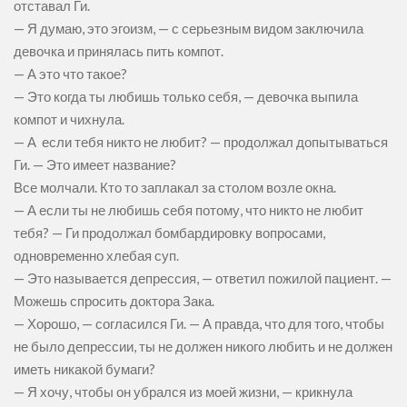
отставал Ги.
— Я думаю, это эгоизм, — с серьезным видом заключила
девочка и принялась пить компот.
— А это что такое?
— Это когда ты любишь только себя, — девочка выпила
компот и чихнула.
— А если тебя никто не любит? — продолжал допытываться
Ги. — Это имеет название?
Все молчали. Кто то заплакал за столом возле окна.
— А если ты не любишь себя потому, что никто не любит
тебя? — Ги продолжал бомбардировку вопросами,
одновременно хлебая суп.
— Это называется депрессия, — ответил пожилой пациент. —
Можешь спросить доктора Зака.
— Хорошо, — согласился Ги. — А правда, что для того, чтобы
не было депрессии, ты не должен никого любить и не должен
иметь никакой бумаги?
— Я хочу, чтобы он убрался из моей жизни, — крикнула