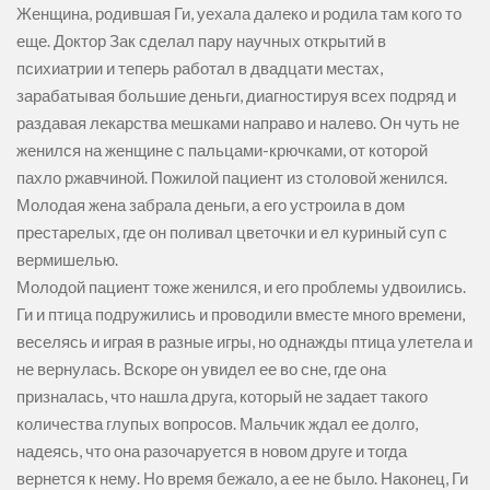
Женщина, родившая Ги, уехала далеко и родила там кого то
еще. Доктор Зак сделал пару научных открытий в
психиатрии и теперь работал в двадцати местах,
зарабатывая большие деньги, диагностируя всех подряд и
раздавая лекарства мешками направо и налево. Он чуть не
женился на женщине с пальцами-крючками, от которой
пахло ржавчиной. Пожилой пациент из столовой женился.
Молодая жена забрала деньги, а его устроила в дом
престарелых, где он поливал цветочки и ел куриный суп с
вермишелью.
Молодой пациент тоже женился, и его проблемы удвоились.
Ги и птица подружились и проводили вместе много времени,
веселясь и играя в разные игры, но однажды птица улетела и
не вернулась. Вскоре он увидел ее во сне, где она
призналась, что нашла друга, который не задает такого
количества глупых вопросов. Мальчик ждал ее долго,
надеясь, что она разочаруется в новом друге и тогда
вернется к нему. Но время бежало, а ее не было. Наконец, Ги