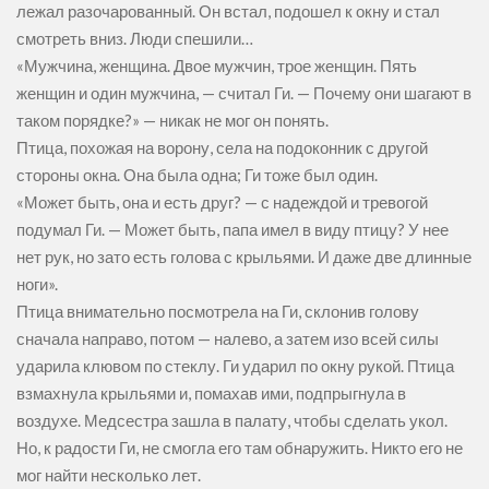
лежал разочарованный. Он встал, подошел к окну и стал
смотреть вниз. Люди спешили…
«Мужчина, женщина. Двое мужчин, трое женщин. Пять
женщин и один мужчина, — считал Ги. — Почему они шагают в
таком порядке?» — никак не мог он понять.
Птица, похожая на ворону, села на подоконник с другой
стороны окна. Она была одна; Ги тоже был один.
«Может быть, она и есть друг? — с надеждой и тревогой
подумал Ги. — Может быть, папа имел в виду птицу? У нее
нет рук, но зато есть голова с крыльями. И даже две длинные
ноги».
Птица внимательно посмотрела на Ги, склонив голову
сначала направо, потом — налево, а затем изо всей силы
ударила клювом по стеклу. Ги ударил по окну рукой. Птица
взмахнула крыльями и, помахав ими, подпрыгнула в
воздухе. Медсестра зашла в палату, чтобы сделать укол.
Но, к радости Ги, не смогла его там обнаружить. Никто его не
мог найти несколько лет.