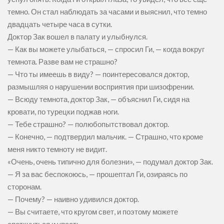
темно. Он стал наблюдать за часами и выяснил, что темно
двадцать четыре часа в сутки.
Доктор Зак вошел в палату и улыбнулся.
— Как вы можете улыбаться, — спросил Ги, — когда вокруг
темнота. Разве вам не страшно?
— Что ты имеешь в виду? — поинтересовался доктор,
размышляя о нарушении восприятия при шизофрении.
— Всюду темнота, доктор Зак, — объяснил Ги, сидя на
кровати, по турецки поджав ноги.
— Тебе страшно? — полюбопытствовал доктор.
— Конечно, — подтвердил мальчик. — Страшно, что кроме
меня никто темноту не видит.
«Очень, очень типично для болезни», — подумал доктор Зак.
— Я за вас беспокоюсь, — прошептал Ги, озираясь по
сторонам.
— Почему? — наивно удивился доктор.
— Вы считаете, что кругом свет, и поэтому можете