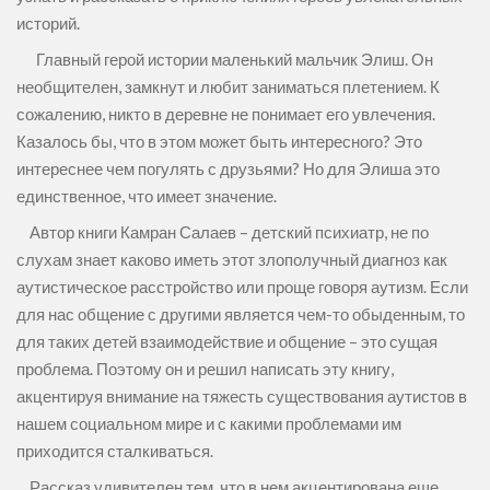
историй.
Главный герой истории маленький мальчик Элиш. Он
необщителен, замкнут и любит заниматься плетением. К
сожалению, никто в деревне не понимает его увлечения.
Казалось бы, что в этом может быть интересного? Это
интереснее чем погулять с друзьями? Но для Элиша это
единственное, что имеет значение.
Автор книги Камран Салаев – детский психиатр, не по
слухам знает каково иметь этот злополучный диагноз как
аутистическое расстройство или проще говоря аутизм. Если
для нас общение с другими является чем-то обыденным, то
для таких детей взаимодействие и общение – это сущая
проблема. Поэтому он и решил написать эту книгу,
акцентируя внимание на тяжесть существования аутистов в
нашем социальном мире и с какими проблемами им
приходится сталкиваться.
Рассказ удивителен тем, что в нем акцентирована еще