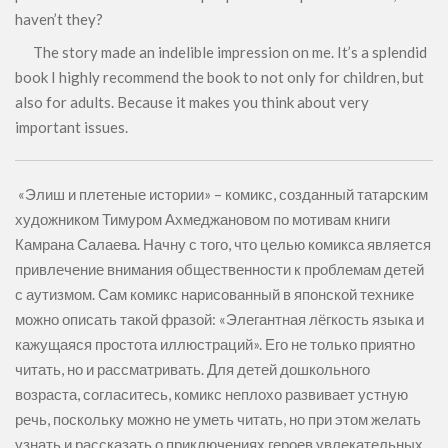
haven’t they?
The story made an indelible impression on me. It’s a splendid
book I highly recommend the book to not only for children, but
also for adults. Because it makes you think about very
important issues.
«Элиш и плетеные истории» – комикс, созданный татарским
художником Тимуром Ахмеджановом по мотивам книги
Камрана Салаева. Начну с того, что целью комикса является
привлечение внимания общественности к проблемам детей
с аутизмом. Сам комикс нарисованный в японской технике
можно описать такой фразой: «Элегантная лёгкость языка и
кажущаяся простота иллюстраций». Его не только приятно
читать, но и рассматривать. Для детей дошкольного
возраста, согласитесь, комикс неплохо развивает устную
речь, поскольку можно не уметь читать, но при этом желать
узнать и рассказать о приключениях героев увлекательных