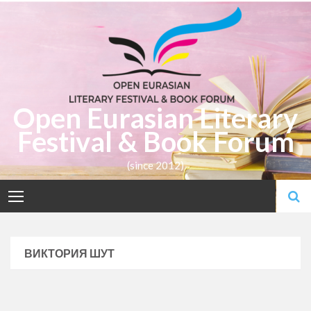
Skip
to
content
Open Eurasian Literary
Festival & Book Forum
(since 2012)
ВИКТОРИЯ ШУТ