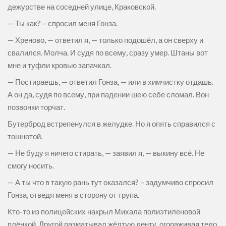
дежурстве на соседней улице, Краковской.
— Ты как? – спросил меня Гонза.
— Хреново, — ответил я, — только подошёл, а он сверху и
свалился. Молча. И судя по всему, сразу умер. Штаны вот
мне и туфли кровью запачкал.
— Постираешь, — ответил Гонза, — или в химчистку отдашь.
А он да, судя по всему, при падении шею себе сломал. Вон
позвонки торчат.
Бутерброд встрепенулся в желудке. Но я опять справился с
тошнотой.
— Не буду я ничего стирать, — заявил я, — выкину всё. Не
смогу носить.
— А ты что в такую рань тут оказался? – задумчиво спросил
Гонза, отведя меня в сторону от трупа.
Кто-то из полицейских накрыл Михала полиэтиленовой
плёнкой. Другой разматывал жёлтую ленту, огораживая тело.