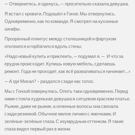
— Отвернитесь, я оденусь, — просительно сказала девушка.
Я встал с кровати. Подошёл к Гонзе. Мы отвернулись.
Одновременно, как по команде. Я смотрел на кухонные
шкафы.
Прозрачный плинтус между столешницей и фартуком
отклеился и горбатился вдоль стены.
«Надо новый купить и приклеить, — подумал я. — И что за
ерудна происходит. Купишь новую мебель, сделаешь
ремонт. Года не проходит, как всё разваливаться начинает…»
— А где Михал? – раздался сзади нас голос.
Мы с Гонзой повернулись. Опять таки одновременно. Перед
нами стояла худенькая девушка в ситцевом красном платье.
Рыжие, даже не рыжие, а огненные волосы она связала
сзади резинкой. Обычное милое личико с ямочками. И
зелёные-зелёные глаза. С изумрудным оттенком. Я такие
глаза видел первый раз в жизни.