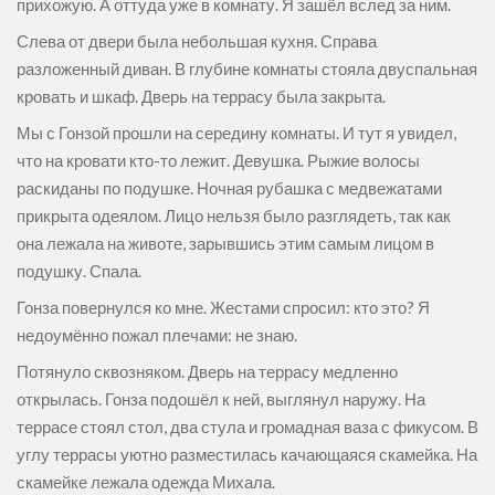
прихожую. А оттуда уже в комнату. Я зашёл вслед за ним.
Слева от двери была небольшая кухня. Справа
разложенный диван. В глубине комнаты стояла двуспальная
кровать и шкаф. Дверь на террасу была закрыта.
Мы с Гонзой прошли на середину комнаты. И тут я увидел,
что на кровати кто-то лежит. Девушка. Рыжие волосы
раскиданы по подушке. Ночная рубашка с медвежатами
прикрыта одеялом. Лицо нельзя было разглядеть, так как
она лежала на животе, зарывшись этим самым лицом в
подушку. Спала.
Гонза повернулся ко мне. Жестами спросил: кто это? Я
недоумённо пожал плечами: не знаю.
Потянуло сквозняком. Дверь на террасу медленно
открылась. Гонза подошёл к ней, выглянул наружу. На
террасе стоял стол, два стула и громадная ваза с фикусом. В
углу террасы уютно разместилась качающаяся скамейка. На
скамейке лежала одежда Михала.