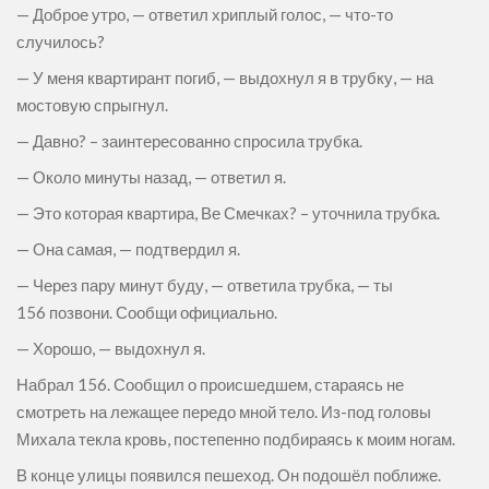
— Доброе утро, — ответил хриплый голос, — что-то
случилось?
— У меня квартирант погиб, — выдохнул я в трубку, — на
мостовую спрыгнул.
— Давно? – заинтересованно спросила трубка.
— Около минуты назад, — ответил я.
— Это которая квартира, Ве Смечках? – уточнила трубка.
— Она самая, — подтвердил я.
— Через пару минут буду, — ответила трубка, — ты
156 позвони. Сообщи официально.
— Хорошо, — выдохнул я.
Набрал 156. Сообщил о происшедшем, стараясь не
смотреть на лежащее передо мной тело. Из-под головы
Михала текла кровь, постепенно подбираясь к моим ногам.
В конце улицы появился пешеход. Он подошёл поближе.