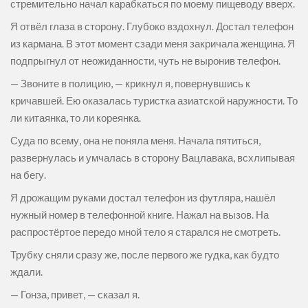
стремительно начал карабкаться по моему пищеводу вверх.
Я отвёл глаза в сторону. Глубоко вздохнул. Достал телефон
из кармана. В этот момент сзади меня закричала женщина. Я
подпрыгнул от неожиданности, чуть не выронив телефон.
— Звоните в полицию, — крикнул я, повернувшись к
кричавшей. Ею оказалась туристка азиатской наружности. То
ли китаянка, то ли кореянка.
Суда по всему, она не поняла меня. Начала пятиться,
развернулась и умчалась в сторону Вацлавака, всхлипывая
на бегу.
Я дрожащим руками достал телефон из футляра, нашёл
нужный номер в телефонной книге. Нажал на вызов. На
распростёртое передо мной тело я старался не смотреть.
Трубку сняли сразу же, после первого же гудка, как будто
ждали.
— Гонза, привет, — сказал я.