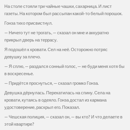
На столе стояли три чайные чашки, сахарница. И лист
газеты. На котором был рассыпан какой-то белый порошок.
Гонза тихо присвистнул.
— Ничего тут не трогать, — сказал он мне и аккуратно
прикрыл дверь на террасу.
Я подошёл к кровати. Сел на неё. Осторожно потряс
девушку за плечо.
— Я сплю, — раздался сонный голос, — не буди меня хотя бы
в воскресенье.
— Придётся проснуться, — сказал громко Гонза.
Девушка дёрнулась. Перекатилась на спину. Села на
кровати, кутаясь в одеяло. Гонза достал из кармана
удостоверение, раскрыл его. Показал.
— Чешская полиция, — сказал он, — вы кто? И что делаете в
этой квартире?