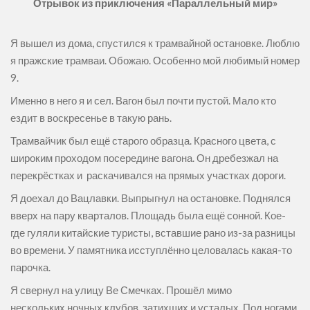
Отрывок из приключения «Параллельный мир»
Я вышел из дома, спустился к трамвайной остановке. Люблю
я пражские трамваи. Обожаю. Особенно мой любимый номер
9.
Именно в него я и сел. Вагон был почти пустой. Мало кто
ездит в воскресенье в такую рань.
Трамвайчик был ещё старого образца. Красного цвета, с
широким проходом посередине вагона. Он дребезжал на
перекрёстках и раскачивался на прямых участках дороги.
Я доехал до Вацлавки. Выпрыгнул на остановке. Поднялся
вверх на пару кварталов. Площадь была ещё сонной. Кое-
где гуляли китайские туристы, вставшие рано из-за разницы
во времени. У памятника исступлённо целовалась какая-то
парочка.
Я свернул на улицу Ве Смечках. Прошёл мимо
нескольких ночных клубов, затихших и усталых. Под ногами