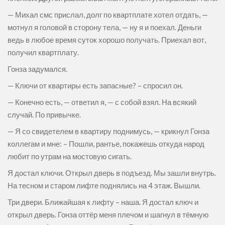
— Михал смс прислал, долг по квартплате хотел отдать, —
мотнул я головой в сторону тела, — ну я и поехал. Деньги
ведь в любое время суток хорошо получать. Приехал вот,
получил квартплату.
Гонза задумался.
— Ключи от квартиры есть запасные? – спросил он.
— Конечно есть, — ответил я, — с собой взял. На всякий
случай. По привычке.
— Я со свидетелем в квартиру поднимусь, — крикнул Гонза
коллегам и мне: – Пошли, рантье, покажешь откуда народ
любит по утрам на мостовую сигать.
Я достал ключи. Открыл дверь в подъезд. Мы зашли внутрь.
На тесном и старом лифте поднялись на 4 этаж. Вышли.
Три двери. Ближайшая к лифту – наша. Я достал ключ и
открыл дверь. Гонза оттёр меня плечом и шагнул в тёмную