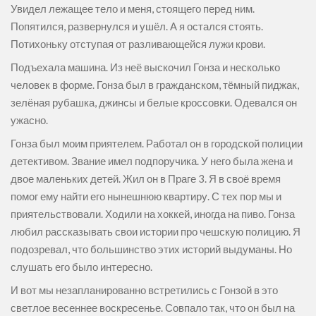
Увидел лежащее тело и меня, стоящего перед ним.
Попятился, развернулся и ушёл. А я остался стоять.
Потихоньку отступая от разливающейся лужи крови.
Подъехала машина. Из неё выскочил Гонза и несколько
человек в форме. Гонза был в гражданском, тёмный пиджак,
зелёная рубашка, джинсы и белые кроссовки. Одевался он
ужасно.
Гонза был моим приятелем. Работал он в городской полиции
детективом. Звание имел подпоручика. У него была жена и
двое маленьких детей. Жил он в Праге 3. Я в своё время
помог ему найти его нынешнюю квартиру. С тех пор мы и
приятельствовали. Ходили на хоккей, иногда на пиво. Гонза
любил рассказывать свои истории про чешскую полицию. Я
подозревал, что большинство этих историй выдуманы. Но
слушать его было интересно.
И вот мы незапланированно встретились с Гонзой в это
светлое весеннее воскресенье. Совпало так, что он был на