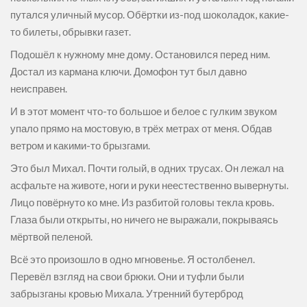
путался уличный мусор. Обёртки из-под шоколадок, какие-
то билеты, обрывки газет.
Подошёл к нужному мне дому. Остановился перед ним.
Достал из кармана ключи. Домофон тут был давно
неисправен.
И в этот момент что-то большое и белое с гулким звуком
упало прямо на мостовую, в трёх метрах от меня. Обдав
ветром и какими-то брызгами.
Это был Михал. Почти голый, в одних трусах. Он лежал на
асфальте на животе, ноги и руки неестественно вывернуты.
Лицо повёрнуто ко мне. Из разбитой головы текла кровь.
Глаза были открыты, но ничего не выражали, покрываясь
мёртвой пеленой.
Всё это произошло в одно мгновенье. Я остолбенел.
Перевёл взгляд на свои брюки. Они и туфли были
забрызганы кровью Михала. Утренний бутерброд