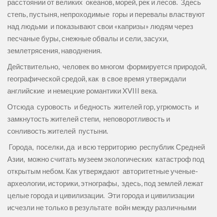
расстоянии от великих океанов, морей, рек и лесов. Здесь
степь, пустыня, непроходимые горы и перевалы властвуют
над людьми и показывают свои «капризы» людям через
песчаные буры, снежные обвалы и сели, засухи,
землетрясения, наводнения.
Действительно, человек во многом формируется природой,
географической средой, как в свое время утверждали
английские и немецкие романтики XVIII века.
Отсюда суровость и бедность жителей гор, угрюмость и
замкнутость жителей степи, неповоротливость и
сонливость жителей пустыни.
Города, поселки, да и всю территорию республик Средней
Азии, можно считать музеем экологических катастроф под
открытым небом. Как утверждают авторитетные ученые-
археологии, историки, этнографы, здесь, под землей лежат
целые города и цивилизации. Эти города и цивилизации
исчезли не только в результате войн между различными