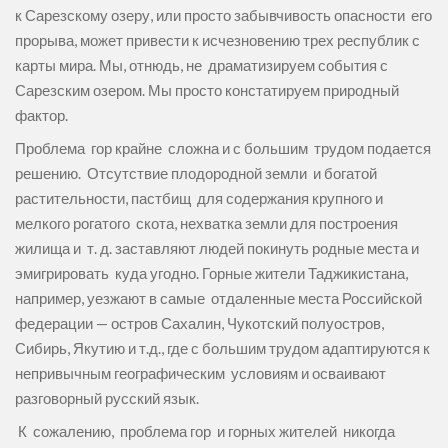
к Сарезскому озеру, или просто забывчивость опасности его
прорыва, может привести к исчезновению трех республик с
карты мира. Мы, отнюдь, не драматизируем события с
Сарезским озером. Мы просто констатируем природный
фактор.
Проблема гор крайне сложна и с большим трудом подается
решению. Отсутствие плодородной земли и богатой
растительности, пастбищ для содержания крупного и
мелкого рогатого скота, нехватка земли для построения
жилища и т. д. заставляют людей покинуть родные места и
эмигрировать куда угодно. Горные жители Таджикистана,
например, уезжают в самые отдаленные места Российской
федерации — остров Сахалин, Чукотский полуостров,
Сибирь, Якутию и т.д., где с большим трудом адаптируются к
непривычным географическим условиям и осваивают
разговорный русский язык.
К сожалению, проблема гор и горных жителей никогда