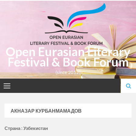
Skip
to
content
Open Eurasian Literary
Festival & Book Forum
(since 2012)
АКНАЗАР КУРБАНМАМАДОВ
Страна : Узбекистан