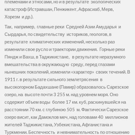
племенами и этносами, но и в результате экологических
катастроф (Истравшан, Пенжикент, Афрасиаб, Мерв,
Хорезм и др.).
Так, например, главные реки Средней Азии Амударья и
Сырдарья, по свидетельству историков, геологов, в
результате климатических изменений, несколько раз
изменили свое русло и траектории движения. Горные реки
Пяндж и Вахш, в Таджикистане, в результате неразумного
вмешательства в окружающую среду, перед глазами
нынешних поколений, изменили «характер» своих течений. В
1911 г. в результате сильного землетрясения в
высокогорном Бадахшане (Памир) образовалось Сарезское
озеро, на высоте почти 3 255 м. над уровнем моря. Оно
содержит объем воды более 17 км. куб, раскинувшейся на
расстоянии 70 км. с глубиною 505 м. Фактически Сарезское
озеро висит, как Дамоклов меч, над головами 40 миллионов
жителей Таджикистана, Узбекистана, Афганистана и
Туркмении. Беспечность и невнимательность по отношению