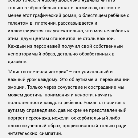
белых тонах. Я нахожу довольно нудным читать
только в чёрно-белых тонах в комиксах, но тем не
менее этот графический роман, о блестящем ребёнке с
талантом в плетении, рассказывается и
иллюстрируется так увлекательно, что моя нелюбовь к
этим двум цветам становится не столь важной.
Каждый из персонажей получил свой собственный
неповторимый образ, детально обработанных в
дизайне.
“Илиш и плетеная история” – это уникальный и
важный урок каждому. Это об аутизме и переживании
эмоции. Только через сочувствие и сострадание мы
можем достичь понимания и ясности, научить
полноценности каждого ребёнка. Роман относится к
аутизму справедливо, дав искренне представленный
портрет персонажа, нежели оскорбительный либо
плохо изученный образ, прорисованный только ради
читательских симпатий.