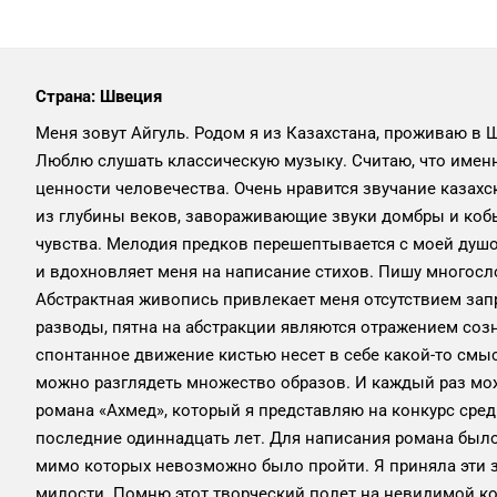
Страна: Швеция
Меня зовут Айгуль. Родом я из Казахстана, проживаю в
Люблю слушать классическую музыку. Считаю, что имен
ценности человечества. Очень нравится звучание каза
из глубины веков, завораживающие звуки домбры и коб
чувства. Мелодия предков перешептывается с моей душо
и вдохновляет меня на написание стихов. Пишу многосл
Абстрактная живопись привлекает меня отсутствием зап
разводы, пятна на абстракции являются отражением соз
спонтанное движение кистью несет в себе какой-то смысл
можно разглядеть множество образов. И каждый раз мо
романа «Ахмед», который я представляю на конкурс сре
последние одиннадцать лет. Для написания романа было
мимо которых невозможно было пройти. Я приняла эти з
милости. Помню этот творческий полет на невидимой к