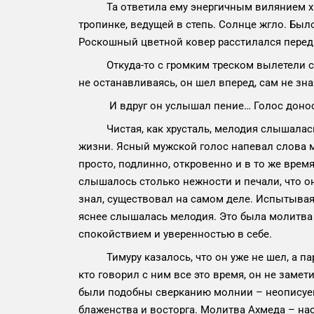
Та ответила ему энергичным вилянием хвост
тропинке, ведущей в степь. Солнце жгло. Был
Роскошный цветной ковер расстилался перед
Откуда-то с громким треском вылетели сте
не останавливаясь, он шел вперед, сам не зна
И вдруг он услышал пение… Голос доносился
Чистая, как хрусталь, мелодия слышалась от
жизни. Ясный мужской голос напевал слова 
просто, подлинно, откровенно и в то же врем
слышалось столько нежности и печали, что он
знал, существовал на самом деле. Испытывая 
яснее слышалась мелодия. Это была молитва А
спокойствием и уверенностью в себе.
Тимуру казалось, что он уже не шел, а парил
кто говорил с ним все это время, он не замет
были подобны сверканию молнии – неописуем
блаженства и восторга. Молитва Ахмеда – нас