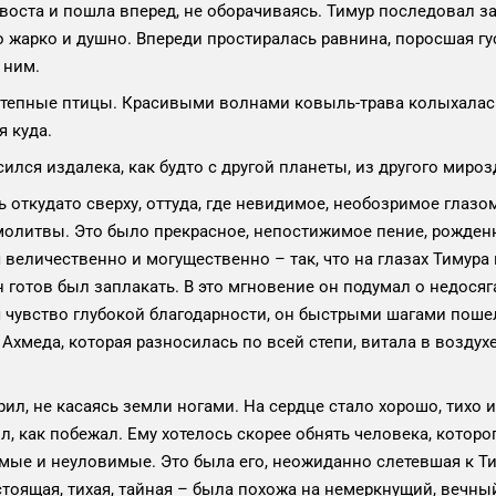
а и пошла вперед, не оборачиваясь. Тимур последовал за 
о жарко и душно. Впереди простиралась равнина, поросшая г
 ним.
пные птицы. Красивыми волнами ковыль-трава колыхалась 
я куда.
 издалека, как будто с другой планеты, из другого миро
кудато сверху, оттуда, где невидимое, необозримое глазом
молитвы. Это было прекрасное, непостижимое пение, рожден
я величественно и могущественно – так, что на глазах Тимура
 готов был заплакать. В это мгновение он подумал о недосяг
чувство глубокой благодарности, он быстрыми шагами пошел 
хмеда, которая разносилась по всей степи, витала в воздухе,
, не касаясь земли ногами. На сердце стало хорошо, тихо и
ил, как побежал. Ему хотелось скорее обнять человека, котор
ые и неуловимые. Это была его, неожиданно слетевшая к Ти
тоящая, тихая, тайная – была похожа на немеркнущий, вечный