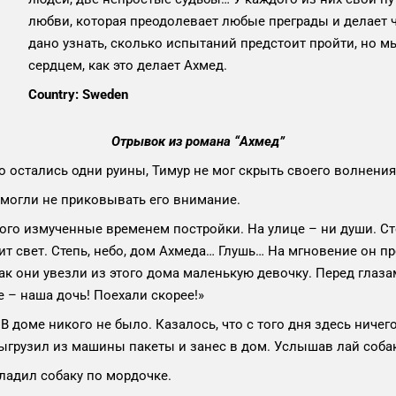
любви, которая преодолевает любые преграды и делает 
дано узнать, сколько испытаний предстоит пройти, но 
сердцем, как это делает Ахмед.
Country: Sweden
Отрывок из романа “Ахмед”
стались одни руины, Тимур не мог скрыть своего волнения
огли не приковывать его внимание.
ого измученные временем постройки. На улице – ни души. Ст
ит свет. Степь, небо, дом Ахмеда… Глушь… На мгновение он п
как они увезли из этого дома маленькую девочку. Перед глаза
е – наша дочь! Поехали скорее!»
оме никого не было. Казалось, что с того дня здесь ничего
 выгрузил из машины пакеты и занес в дом. Услышав лай соба
адил собаку по мордочке.