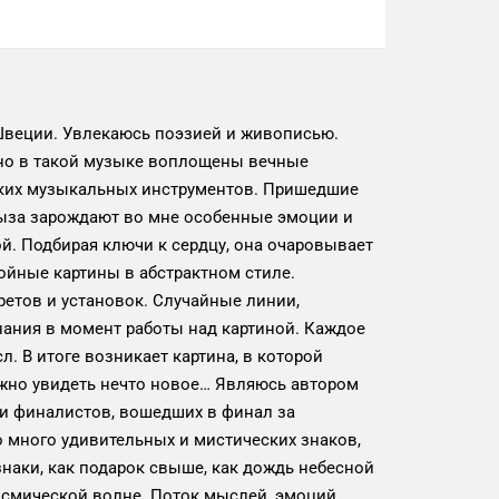
 Швеции. Увлекаюсь поэзией и живописью.
но в такой музыке воплощены вечные
хских музыкальных инструментов. Пришедшие
ыза зарождают во мне особенные эмоции и
й. Подбирая ключи к сердцу, она очаровывает
ойные картины в абстрактном стиле.
ретов и установок. Случайные линии,
нания в момент работы над картиной. Каждое
. В итоге возникает картина, в которой
жно увидеть нечто новое… Являюсь автором
ди финалистов, вошедших в финал за
 много удивительных и мистических знаков,
наки, как подарок свыше, как дождь небесной
осмической волне. Поток мыслей, эмоций,