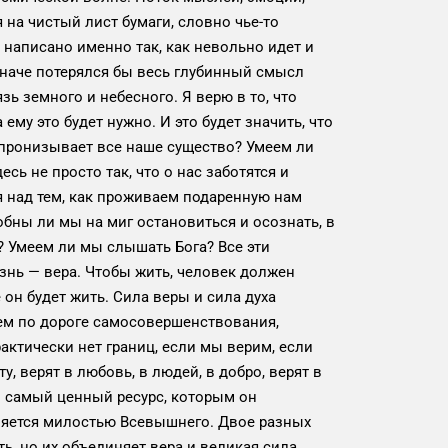
на чистый лист бумаги, словно чье-то
написано именно так, как невольно идет и
Иначе потерялся бы весь глубинный смысл
зь земного и небесного. Я верю в то, что
ему это будет нужно. И это будет значить, что
 пронизывает все наше существо? Умеем ли
сь не просто так, что о нас заботятся и
 над тем, как проживаем подаренную нам
бны ли мы на миг остановиться и осознать, в
? Умеем ли мы слышать Бога? Все эти
знь — вера. Чтобы жить, человек должен
е он будет жить. Сила веры и сила духа
дем по дороге самосовершенствования,
актически нет границ, если мы верим, если
у, верят в любовь, в людей, в добро, верят в
о самый ценный ресурс, которым он
вляется милостью Всевышнего. Двое разных
ь, но их объединяет вера и великая сила