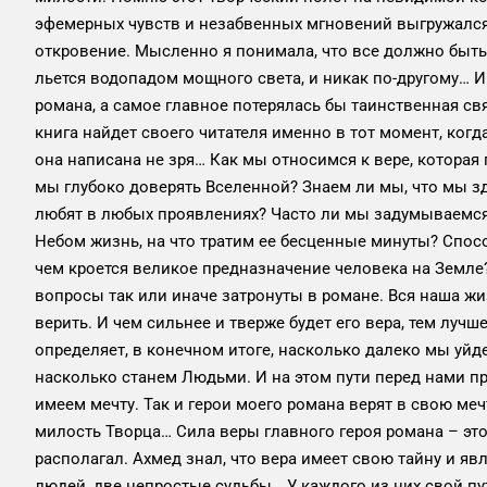
эфемерных чувств и незабвенных мгновений выгружался 
откровение. Мысленно я понимала, что все должно быть 
льется водопадом мощного света, и никак по-другому… 
романа, а самое главное потерялась бы таинственная свя
книга найдет своего читателя именно в тот момент, когда 
она написана не зря… Как мы относимся к вере, которая
мы глубоко доверять Вселенной? Знаем ли мы, что мы зде
любят в любых проявлениях? Часто ли мы задумываемся
Небом жизнь, на что тратим ее бесценные минуты? Спосо
чем кроется великое предназначение человека на Земле
вопросы так или иначе затронуты в романе. Вся наша жи
верить. И чем сильнее и тверже будет его вера, тем лучш
определяет, в конечном итоге, насколько далеко мы уй
насколько станем Людьми. И на этом пути перед нами пр
имеем мечту. Так и герои моего романа верят в свою мечт
милость Творца… Сила веры главного героя романа – эт
располагал. Ахмед знал, что вера имеет свою тайну и я
людей, две непростые судьбы… У каждого из них свой пут