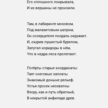
Его сплошного покрывала,
И их вершины не пронзили.
Там, в лабиринте моховом,
Под малахитовым шатром,
Он созерцателя поодаль окружает.
И, окурив пушистый бурелом,
Запутал коридоры в нём,
Что в недра леса пролегают.
Потёрты старые координаты:
Таят снеговые заплаты
Знакомый доныне рельеф.
Устья просек неохватны
Взору, как и путь обратный,
В некрытой анфиладе древ.