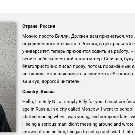
Страна: Россия
Можно просто Билли. Должен вам признаться, что я
определённого возраста в России, в центральной 
университет, теперь приходится ходить на работу. Ч
сению небезызвестной альма-матер. Сначала, будуч
благопристойно писал прозу, потом, поражённый 
негодника, стал паясничать и завостять её с конца.
ваш суд, дорогой читатель.
Country: Russia
Hello, I’m Billy N., or simply Billy for you. I must confe
age in Russia, in a city called Moscow. I went to school 
started reading when I was young, and compose later, wi
I, being a serious man, didn’t messing around and wrote 
arrows of one hellion, I began to act up and twist it into