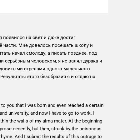
 появился на свет и даже достиг
её части. Мне довелось посещать школу и
итать начал смолоду, а писать позднее, под
и серьёзным человеком, я не валял дурака и
ядовитыми стрелами одного маленького
 Результаты этого безобразия я и отдаю на
ss to you that I was born and even reached a certain
and university, and now I have to go to work. I
thin the walls of my alma mater. At the beginning
prose decently, but then, struck by the poisonous
 rhyme. And I submit the results of this outrage to