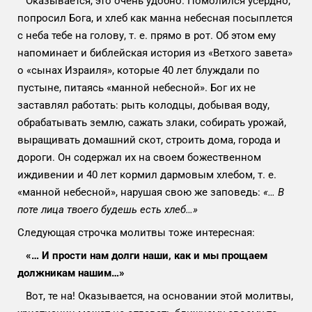
Оказывается, это очень удобно. Помолился усердно,
попросил Бога, и хлеб как манна небесная посыплется
с неба тебе на голову, т. е. прямо в рот. Об этом ему
напоминает и библейская история из «Ветхого завета»
о «сынах Израиля», которые 40 лет блуждали по
пустыне, питаясь «манной небесной». Бог их не
заставлял работать: рыть колодцы, добывая воду,
обрабатывать землю, сажать злаки, собирать урожай,
выращивать домашний скот, строить дома, города и
дороги. Он содержал их на своем божественном
иждивении и 40 лет кормил дармовым хлебом, т. е.
«манной небесной», нарушая свою же заповедь:
«… В
поте лица твоего будешь есть хлеб…»
Следующая строчка молитвы тоже интересная:
«… И прости нам долги наши, как и мы прощаем
должникам нашим…»
Вот, те на! Оказывается, на основании этой молитвы,