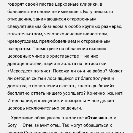
говорят своей пастве церковные клирики, в
большинстве своем не имеющие к Богу никакого
отношения, занимающиеся откровенным
спекулятивным бизнесом в особо крупных размерах,
стяжательством, человеконенавистничеством,
чревоугодием, прелюбодеянием и откровенным
развратом. Посмотрите на облачения высших
церковных чинов в христианстве – на них
драгоценностей, парчи и золота на пятисотый
«Мерседес» потянет! Похожи ли они на рабов? Может
ли сегодня сытый лоснящийся от благополучия и
достатка, с позволения сказать, «пастырь божий»
бесплатно отпеть нищего усопшего? Конечно же, нет!
И венчание, и крещение, и похороны – все делает
церковь исключительно за деньги.
Христиане обращаются в молитве
«Отче наш…»
к
Богу — Отче, значит отец. Так могут обращаться к
своему Создателю только его любимые чада, его дети,