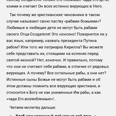
коими и считает Он всех истинно верующих в Него.
Так почему же христианские чиновники в таком
случае называют свою паству «рабами божьими»?
Любимые и любящие дети не могут быть рабами
своего Отца-Создателя! Это нонсенс! Повернется ли у
вас язык, например, назвать президента Путина
рабом? Или того же патриарха Кирилла? Вы можете
себе представить их, стоящими на коленях перед
святой иконой? Нет, конечно. И правильно, потому
что они не считают себя рабами, в отличие от рядовых
верующих. А почему? Все остальные рабы, а они нет?
Истинные сыны Божьи не могут быть рабами и об
этом должны помнить все верующие христиане, и
относится к Богу не как униженные Им рабы, а как
«чада Его возлюбленные»!..
Читаем молитву дальше.
«… Хлеб наш насущный дай нам на сей день…»