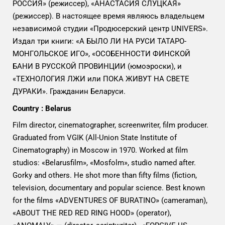
РОССИЯ» (режиссер), «АНАСТАСИЯ СЛУЦКАЯ»
(режиссер). В настоящее время являюсь владельцем
независимой студии «Продюсерский центр UNIVERS».
Издал три книги: «А БЫЛО ЛИ НА РУСИ ТАТАРО-
МОНГОЛЬСКОЕ ИГО», «ОСОБЕННОСТИ ФИНСКОЙ
БАНИ В РУССКОЙ ПРОВИНЦИИ (юмоэроски), и
«ТЕХНОЛОГИЯ ЛЖИ или ПОКА ЖИВУТ НА СВЕТЕ
ДУРАКИ». Гражданин Беларуси.
Country : Belarus
Film director, cinematographer, screenwriter, film producer.
Graduated from VGIK (All-Union State Institute of
Cinematography) in Moscow in 1970. Worked at film
studios: «Belarusfilm», «Mosfolm», studio named after.
Gorky and others. He shot more than fifty films (fiction,
television, documentary and popular science. Best known
for the films «ADVENTURES OF BURATINO» (cameraman),
«ABOUT THE RED RED RING HOOD» (operator),