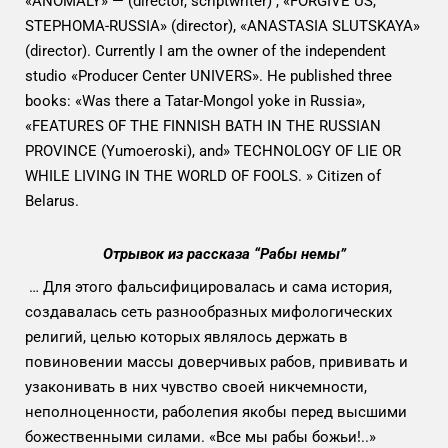
«ANOMALY» — (director, scriptwriter) , «FORGIVE US,
STEPHOMA-RUSSIA» (director), «ANASTASIA SLUTSKAYA»
(director). Currently I am the owner of the independent
studio «Producer Center UNIVERS». He published three
books: «Was there a Tatar-Mongol yoke in Russia»,
«FEATURES OF THE FINNISH BATH IN THE RUSSIAN
PROVINCE (Yumoeroski), and» TECHNOLOGY OF LIE OR
WHILE LIVING IN THE WORLD OF FOOLS. » Citizen of
Belarus.
Отрывок из рассказа “Рабы немы”
… Для этого фальсифицировалась и сама история,
создавалась сеть разнообразных мифологических
религий, целью которых являлось держать в
повиновении массы доверчивых рабов, прививать и
узаконивать в них чувство своей никчемности,
неполноценности, раболепия якобы перед высшими
божественными силами. «Все мы рабы божьи!..»