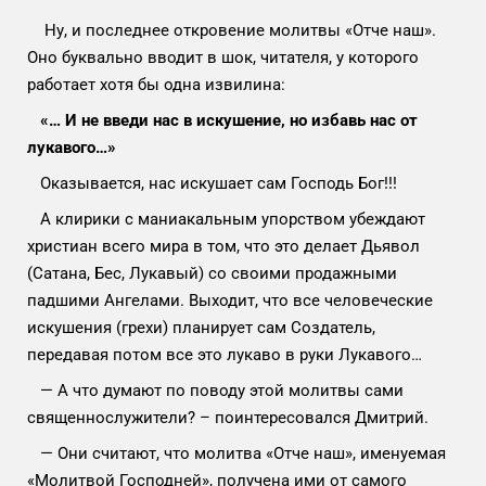
Ну, и последнее откровение молитвы «Отче наш».
Оно буквально вводит в шок, читателя, у которого
работает хотя бы одна извилина:
«… И не введи нас в искушение, но избавь нас от
лукавого…»
Оказывается, нас искушает сам Господь Бог!!!
А клирики с маниакальным упорством убеждают
христиан всего мира в том, что это делает Дьявол
(Сатана, Бес, Лукавый) со своими продажными
падшими Ангелами. Выходит, что все человеческие
искушения (грехи) планирует сам Создатель,
передавая потом все это лукаво в руки Лукавого…
— А что думают по поводу этой молитвы сами
священнослужители? – поинтересовался Дмитрий.
— Они считают, что молитва «Отче наш», именуемая
«Молитвой Господней», получена ими от самого