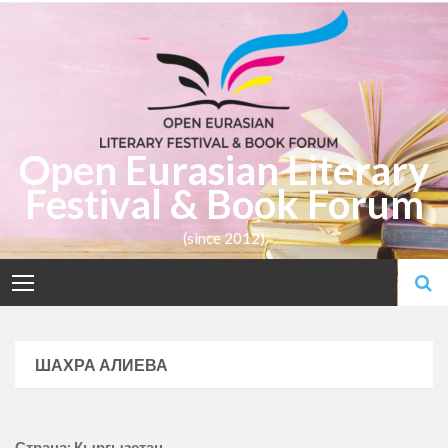
Skip
to
content
Open Eurasian Literary
Festival & Book Forum
(since 2012)
ШАХРА АЛИЕВА
Страна: Кыргызстан