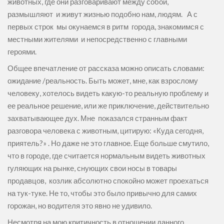
животных, где они разговаривают между собой,
размышляют и живут жизнью подобно нам, людям. А с
первых строк мы окунаемся в ритм города, знакомимся с
местными жителями и непосредственно с главными
героями.
Общее впечатление от рассказа можно описать словами:
ожидание /реальность. Быть может, мне, как взрослому
человеку, хотелось видеть какую-то реальную проблему и
ее реальное решение, или же приключение, действительно
захватывающее дух. Мне показался странным факт
разговора человека с животным, цитирую: «Куда сегодня,
приятель?» . Но даже не это главное. Еще больше смутило,
что в городе, где считается нормальным видеть животных
гуляющих на рынке, снующих свои носы в товары
продавцов, козлик абсолютно спокойно может проехаться
на тук-туке. Не то, чтобы это было привычно для самих
горожан, но водителя это явно не удивило.
Несмотря на мою критичность в отношении данного