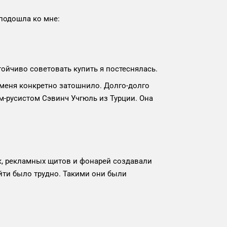
 подошла ко мне:
тойчиво советовать купить я постеснялась.
меня конкретно затошнило. Долго-долго
м-русистом Сэвинч Учгюль из Турции. Она
, рекламных щитов и фонарей создавали
йти было трудно. Такими они были