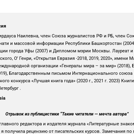
сия
рдауса Наилевна, член Союза журналистов РФ и РБ, член Со
чати и массовой информации Республики Башкортостан (2004
ии города Уфы (2007) и Дипломом мэрии Москвы. Лауреат и
кого, О’ Генри, «Открытая Евразия -2018, 2019, 2020», имени 
ждународной организации «Генералы мира – за мир» (2018),
19), Благодарственным письмом Интернационального союза п
ого конкурса «Лучшая книга года» (2020 г., 2021 г. 2023) Книг
етербург .
sia
Отрывок из публицистики “Такие читатели — мечта автора”
главного редактора и издателя журнала «Литературные знак
 я получила рецензию от писательских курсов. Замечания по