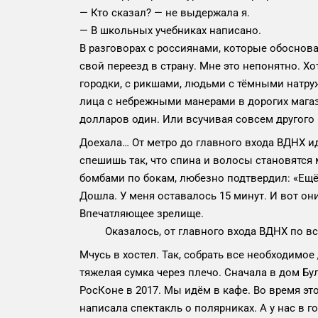
— Кто сказал? — не выдержала я.
— В школьных учебниках написано.
В разговорах с россиянами, которые обосновал
свой переезд в страну. Мне это непонятно. Х
городки, с рикшами, людьми с тёмными натр
лица с небрежными манерами в дорогих магаз
долларов один. Или всучивая совсем другого 
Доехала… От метро до главного входа ВДНХ ид
спешишь так, что спина и волосы становятся
бомбами по бокам, любезно подтвердил: «Ещё 
Дошла. У меня оставалось 15 минут. И вот о
Впечатляющее зрелище.
Оказалось, от главного входа ВДНХ по все
Мчусь в хостел. Так, собрать все необходимое 
тяжелая сумка через плечо. Сначала в дом Бу
РосКоне в 2017. Мы идём в кафе. Во время это
написала спектакль о полярниках. А у нас в 