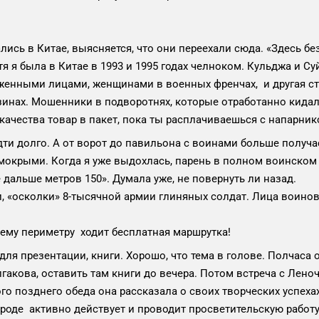
ись в Китае, выясняется, что они переехали сюда. «Здесь бе
отя я была в Китае в 1993 и 1995 годах челноком. Кульджа и 
уженными лицами, женщинами в военных френчах, и другая с
инах. Мошенники в подворотнях, которые отработанно кидал
качества товар в пакет, пока ты расплачиваешься с напарник
ти долго. А от ворот до павильона с воинами больше получас
 мокрыми. Когда я уже выдохлась, парень в полном воинском
дальше метров 150». Думала уже, не повернуть ли назад.
ни, «осколки» 8-тысячной армии глиняных солдат. Лица воино
му периметру ходит бесплатная маршрутка!
для презентации, книги. Хорошо, что тема в голове. Полчаса о
лгакова, оставить там книги до вечера. Потом встреча с Лен
го позднего обеда она рассказала о своих творческих успехах
городе активно действует и проводит просветительскую рабо