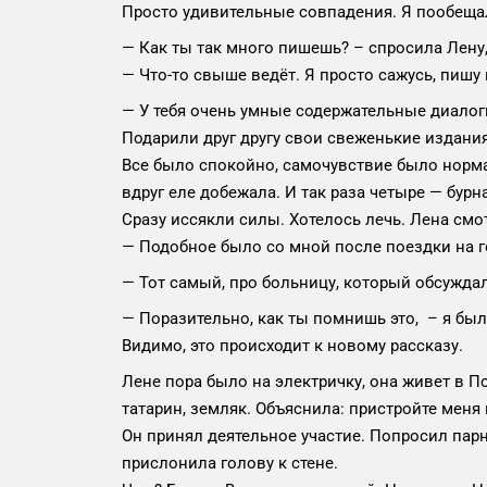
Просто удивительные совпадения. Я пообещал
— Как ты так много пишешь? – спросила Лену,
— Что-то свыше ведёт. Я просто сажусь, пишу 
— У тебя очень умные содержательные диалоги.
Подарили друг другу свои свеженькие издания
Все было спокойно, самочувствие было норма
вдруг еле добежала. И так раза четыре — бур
Сразу иссякли силы. Хотелось лечь. Лена смо
— Подобное было со мной после поездки на го
— Тот самый, про больницу, который обсужда
— Поразительно, как ты помнишь это, – я был
Видимо, это происходит к новому рассказу.
Лене пора было на электричку, она живет в По
татарин, земляк. Объяснила: пристройте меня 
Он принял деятельное участие. Попросил пар
прислонила голову к стене.