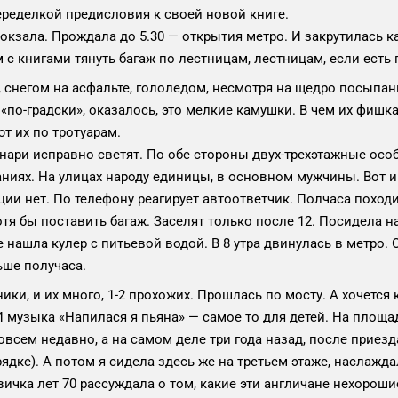
еределкой предисловия к своей новой книге.
вокзала. Прождала до 5.30 — открытия метро. И закрутилась к
 с книгами тянуть багаж по лестницам, лестницам, если есть 
, снегом на асфальте, гололедом, несмотря на щедро посыпан
 «по-градски», оказалось, это мелкие камушки. В чем их фишк
т их по тротуарам.
 исправно светят. По обе стороны двух-трехэтажные особ
иях. На улицах народу единицы, в основном мужчины. Вот и 
ции нет. По телефону реагирует автоответчик. Полчаса поход
тя бы поставить багаж. Заселят только после 12. Посидела н
 нашла кулер с питьевой водой. В 8 утра двинулась в метро. О
ьше получаса.
ки, и их много, 1-2 прохожих. Прошлась по мосту. А хочется 
И музыка «Напилася я пьяна» — самое то для детей. На площ
овсем недавно, а на самом деле три года назад, после приез
рядке). А потом я сидела здесь же на третьем этаже, наслаж
чка лет 70 рассуждала о том, какие эти англичане нехорошие