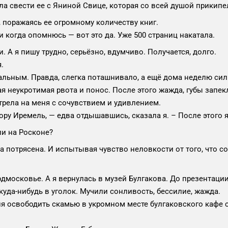
а свести ее с Яниной Свице, которая со всей душой прикипе
 поражаясь ее огромному количеству книг.
и когда опомнюсь — вот это да. Уже 500 страниц накатала.
 А я пишу трудно, серьёзно, вдумчиво. Получается, долго.
.
льным. Правда, слегка поташнивало, а ещё дома неделю сильн
ная неукротимая рвота и понос. После этого жажда, губы зап
трела на меня с сочувствием и удивлением.
ру Иремель, — едва отдышавшись, сказала я. – После этого 
ли на Росконе?
а потрясена. И испытывая чувство неловкости от того, что с
дмосковье. А я вернулась в музей Булгакова. До презентации
куда-нибудь в уголок. Мучили сонливость, бессилие, жажда.
ня освободить скамью в укромном месте булгаковского кафе 