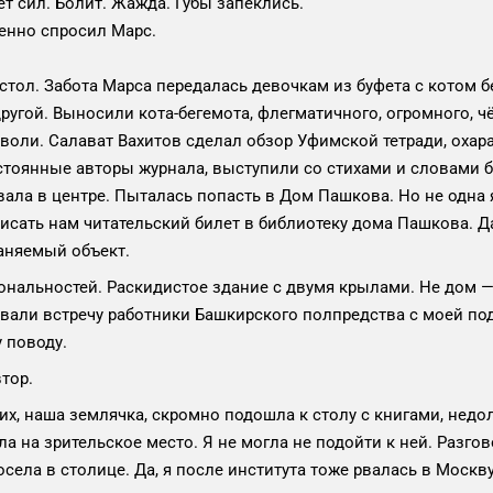
т сил. Болит. Жажда. Губы запеклись.
енно спросил Марс.
стол. Забота Марса передалась девочкам из буфета с котом 
другой. Выносили кота-бегемота, флегматичного, огромного, ч
воли. Салават Вахитов сделал обзор Уфимской тетради, охар
постоянные авторы журнала, выступили со стихами и словами 
ала в центре. Пыталась попасть в Дом Пашкова. Но не одна я
исать нам читательский билет в библиотеку дома Пашкова. Д
аняемый объект.
альностей. Раскидистое здание с двумя крылами. Не дом — 
вали встречу работники Башкирского полпредства с моей под
 поводу.
тор.
х, наша землячка, скромно подошла к столу с книгами, недол
а на зрительское место. Я не могла не подойти к ней. Разгов
осела в столице. Да, я после института тоже рвалась в Москв