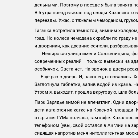
дельными. Поэтому в поезде я была занята п
В 5 утра поезд въехал под своды Казанского 
переезды. Ужас, с тяжелым чемоданом, грузом
Таганка встретила темнотой, зимним холодом
град. Но колеса чемодана скребли по граду не
и дворники, как древние сеятели, разбрасываю
Неширокая улица имени Солженицына, фонари
современных реалий – только вывески на здан
особнячок. Света нет. На звонок в двери реак
Ещё раз в дверь. И, наконец, отозвались. Хо
Заглотнула таблетки, запив водой из крана. Не
Утром я, выходит, прошла вкруговую, шла бол
Парк Зарядье зимой не впечатлил. Одни дворни
дети катаются на катке на Красной площади. 
открытия ГУМа полчаса, там кафе. Казалось с
телефоном (увы, свой остался в Англии на за
сидящая напротив меня интеллигентная москви