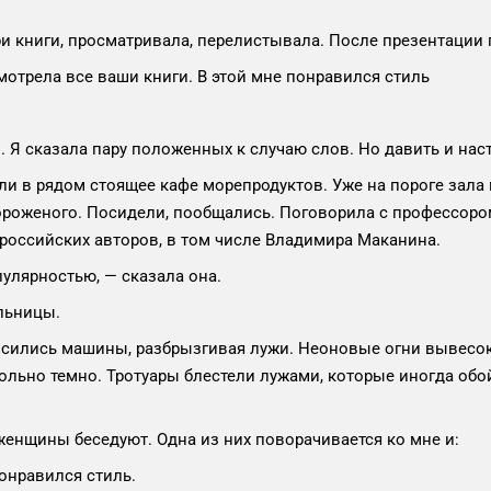
ри книги, просматривала, перелистывала. После презентации
мотрела все ваши книги. В этой мне понравился стиль
й. Я сказала пару положенных к случаю слов. Но давить и нас
 в рядом стоящее кафе морепродуктов. Уже на пороге зала 
мороженого. Посидели, пообщались. Поговорила с профессоро
 российских авторов, в том числе Владимира Маканина.
улярностью, — сказала она.
льницы.
сились машины, разбрызгивая лужи. Неоновые огни вывесок
льно темно. Тротуары блестели лужами, которые иногда обо
 женщины беседуют. Одна из них поворачивается ко мне и:
понравился стиль.