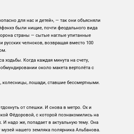
зопасно для нас и детей», — так они объясняли
Суйфэнхэ были нищие, почти феодального вида
торона страны — сытые наглые упитанные
и русских челноков, возвращая вместо 100
ом.
а ходьбы. Когда каждая минута на счету,
 обмундировании около макета вертолёта с
в, колесницы, лошади, ставшие бессмертными.
тдохнуть от спешки. И снова в метро. Ох и
очкой Фёдоровой, с которой познакомились на
. И надо же, попадает в актуальную тему. Она
ту музей нашего земляка полярника Альбанова.