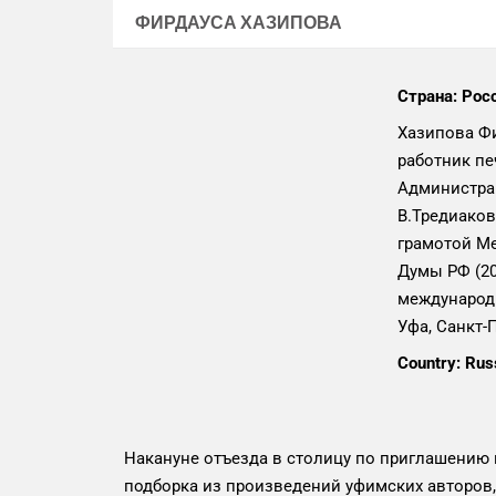
ФИРДАУСА ХАЗИПОВА
Страна: Рос
Хазипова Фи
работник пе
Администрац
В.Тредиаковс
грамотой Ме
Думы РФ (20
международн
Уфа, Санкт-П
Country: Rus
Накануне отъезда в столицу по приглашению 
подборка из произведений уфимских авторов,