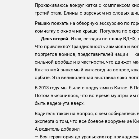
Прохаживаюсь вокруг катка с комплексом киос
третий этаж. Блины с вареньем из еловых шиш
Решаю поехать на обзорную экскурсию по горо
комнатку с окном на крыше. Погуляла по окре
День второй.
Итак, сегодня по плану ВДНХ,
Что привлекло? Грандиозность замысла и воп
портретов воинов, представителей нации — ка
сильной вообще и в частности, что движет м
Как-то мой знакомый китаевед на вопрос, как
орбите. Эта великолепная выставка ярко воп
В 2013 году мы были с подругами в Китае. В 
Потом выяснилось, что во время муштры им пр
быть вздернута вверх.
Водитель такси на вопрос, с кем собираетесь 
эксперта о том, что все боевое вооружение К
А водитель добавил
— Вся территория до уральских гор принадлежа