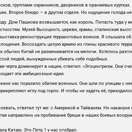
ков, группами охранников, дворников в оранжевых куртках. Н
ек. Второе блюдо — в другом отделе. Но ощущение голода не
ду. Дом Пашкова возвышается, как король. Попасть туда у ме
стностям. Музей Высоцкого, церкви, храмы, сталинская высо
 выставка-реконструкция терракотовых воинов. Я слышала об 
лощения. Воссоздать целую армию из глины красивого терра
к обычно Китай не разменивается на мелочи. Хотелось разгля
ассой людей, вынужденных убивать себе подобных.
ая черта доминирует в нации, ответил: «Эгоцентризм. Они счи
лощает эти амбициозные идеи.
Пекине нас поразило обилие военных. Они шли по улицам с н
икрепляют иглу под горло. И чтобы не задеть её, приходило
воевать, ответил тут же: с Америкой и Тайванем. Но накануне
итая направлено на пробивание бреши в наших боевых вооруж
ла Китаю. Это Петр 1 у нас отобрал.