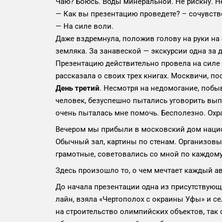
Чаю? Боюсь. Воды минеральной. Не рискну. Не
— Как вы презентацию проведете? – сочувств
— На силе воли.
Даже вздремнула, положив голову на руки на 
земляка. За занавеской — экскурсии одна за 
Презентацию действительно провела на силе 
рассказала о своих трех книгах. Москвичи, 
День третий
. Несмотря на недомогание, побыв
человек, безуспешно пытались уговорить вып
очень пыталась мне помочь. Бесполезно. Охр
Вечером мы прибыли в московский дом национ
Обычный зал, картины по стенам. Организовы
грамотные, советовались со мной по каждому
Здесь произошло то, о чем мечтает каждый ав
До начала презентации одна из присутствующи
лайн, взяла «Чертополох с окраины Уфы» и сел
на строительство олимпийских объектов, так 