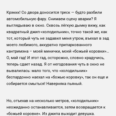
Крэккк! Со двора доносится треск — будто разбили
автомобильную фару. Снимаем сцену аварии? Я
выглядываю в окно. Сквозь лёгкую дымку вижу, как
квадратный джип-«холодильник», точно такой же, как
тот, который чуть не задавил меня утром, въехал в зад
моего любимого, аккуратно припаркованного
кантримэна – моей минички, моей «божьей коровки»…
О, май гад! И этот гад, осторожно, словно крадучись,
теперь сдает назад. Я от негодования чуть в окно не
вывалилась: мало того, что «холодильник»
беспардонно наехал на «божью коровку», так он еще и
собирается смыться! Наверняка пьяный.
Но, отъехав на несколько метров, «холодильник»
неожиданно останавливается, затем возвращается к
«божьей коровке». Из джипа выходит девушка.