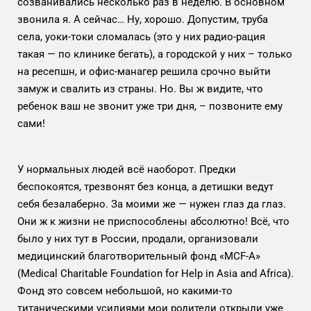
созванивались несколько раз в неделю. В основном
звонила я. А сейчас… Ну, хорошо. Допустим, труба
села, уоки-токи сломалась (это у них радио-рация
такая — по клинике бегать), а городской у них – только
на ресепшн, и офис-манагер решила срочно выйти
замуж и свалить из страны. Но. Вы ж видите, что
ребенок ваш не звонит уже три дня, – позвоните ему
сами!
У нормальных людей всё наоборот. Предки
беспокоятся, трезвонят без конца, а детишки ведут
себя безалаберно. За моими же — нужен глаз да глаз.
Они ж к жизни не приспособлены абсолютно! Всё, что
было у них тут в России, продали, организовали
медицинский благотворительный фонд «MСF-A»
(Medical Charitable Foundation for Help in Asia and Africa).
Фонд это совсем небольшой, но какими-то
титаническими усилиями мои родители открыли уже