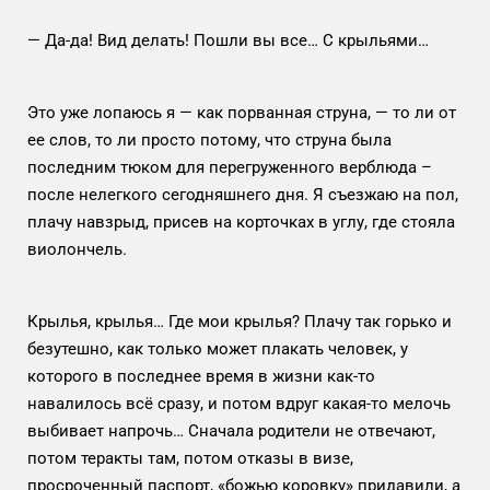
— Да-да! Вид делать! Пошли вы все… С крыльями…
Это уже лопаюсь я — как порванная струна, — то ли от
ее слов, то ли просто потому, что струна была
последним тюком для перегруженного верблюда –
после нелегкого сегодняшнего дня. Я съезжаю на пол,
плачу навзрыд, присев на корточках в углу, где стояла
виолончель.
Крылья, крылья… Где мои крылья? Плачу так горько и
безутешно, как только может плакать человек, у
которого в последнее время в жизни как-то
навалилось всё сразу, и потом вдруг какая-то мелочь
выбивает напрочь… Сначала родители не отвечают,
потом теракты там, потом отказы в визе,
просроченный паспорт, «божью коровку» придавили, а