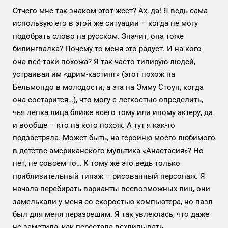
Отчего мне так знаком этот жест? Ах, да! Я ведь сама
использую его в этой же ситуации – когда не могу
подобрать слово на русском. Значит, она тоже
билингвалка? Почему-то меня это радует. И на кого
она всё-таки похожа? Я так часто типирую людей,
устраивая им «дрим-кастинг» (этот похож на
Бельмондо в молодости, а эта на Эмму Стоун, когда
она состарится…), что могу с легкостью определить,
чья лепка лица ближе всего тому или иному актеру, да
и вообще – кто на кого похож. А тут я как-то
подзастряла. Может быть, на героиню моего любимого
в детстве американского мультика «Анастасия»? Но
нет, не совсем то… К тому же это ведь только
приблизительный типаж – рисованный персонаж. Я
начала перебирать варианты всевозможных лиц, они
замелькали у меня со скоростью компьютера, но пазл
был для меня неразрешим. Я так увлеклась, что даже
не заметила, как перестала всхлипывать.