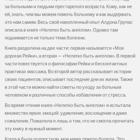
за больными и людьми престарелого возраста. Кому, как не
ей, знать, чем мы можем помочь больному и как выдержать
это нам самим. Весь свой накопленный опыт Алдона Групас
описала в книге «Нелегко быть ангелом». Однако там
поднимается не только тема болезни.
Книга разделена на две части: первая называется «Моя
дорогая Рейки», а вторая — «Нелегко быть ангелом». В первой
части повествуется о философии Рейки и бесконтактных
практиках массажа. Во второй автор рассказывает истории
своих пациентов, описывает последние дни их жизни. Также
в этой части можно найти советы по уходу за больным
человеком и различные способы избавления от стресса.
Во время чтения книги «Нелегко быть ангелом» я испытала
множество ярких эмоций: удивление, восхищение и даже
сожаление. Пожалела я лишь о том, что не смогла прочитать
эту книгу в нужный момент.
Когда я была подростком, моя мама тяжело болела. Это