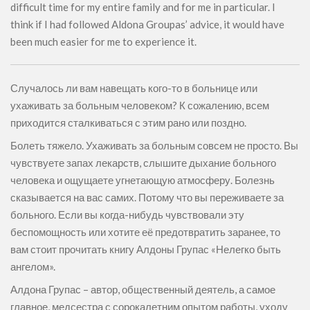
difficult time for my entire family and for me in particular. I
think if I had followed Aldona Groupas’ advice, it would have
been much easier for me to experience it.
Случалось ли вам навещать кого-то в больнице или
ухаживать за больным человеком? К сожалению, всем
приходится сталкиваться с этим рано или поздно.
Болеть тяжело. Ухаживать за больным совсем не просто. Вы
чувствуете запах лекарств, слышите дыхание больного
человека и ощущаете угнетающую атмосферу. Болезнь
сказывается на вас самих. Потому что вы переживаете за
больного. Если вы когда-нибудь чувствовали эту
беспомощность или хотите её предотвратить заранее, то
вам стоит прочитать книгу Алдоны Групас «Нелегко быть
ангелом».
Алдона Групас – автор, общественный деятель, а самое
главное, медсестра с сорокалетним опытом работы, уходу