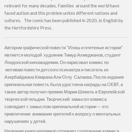
relevant for many decades. Families around the world have
faced autism and this problem unites different nations and
cultures. The comic has been published in 2020, in English by
the Hertfordshire Press.
Автором графической повести “Илиш и плетеные истории”
является молодой художник Тимур Ахмеджанов, студент
Лондонской киноакадемии. Он нарисовал комикс по
мотивам повести детского психиатра и писатель из
Азербайджана Кямрана Али Оглу Салаева. После издания
оригинальная повесть была удостоена награды на OEBF, а
также автор получил премию Марии Шевель в Европейской
творческой гильдии. Творческий замысел комикса
совпадает с замыслом оригинальной истории — это
привлечение внимания зрителей к вопросу о ментальных
нарушениях у детей.
Название книги напрямую отражает содержание комикса,