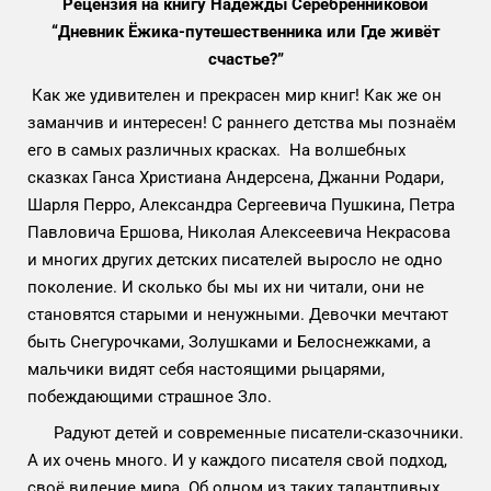
Рецензия на книгу Надежды Серебренниковой
“Дневник Ёжика-путешественника или Где живёт
счастье?”
Как же удивителен и прекрасен мир книг! Как же он
заманчив и интересен! С раннего детства мы познаём
его в самых различных красках. На волшебных
сказках Ганса Христиана Андерсена, Джанни Родари,
Шарля Перро, Александра Сергеевича Пушкина, Петра
Павловича Ершова, Николая Алексеевича Некрасова
и многих других детских писателей выросло не одно
поколение. И сколько бы мы их ни читали, они не
становятся старыми и ненужными. Девочки мечтают
быть Снегурочками, Золушками и Белоснежками, а
мальчики видят себя настоящими рыцарями,
побеждающими страшное Зло.
Радуют детей и современные писатели-сказочники.
А их очень много. И у каждого писателя свой подход,
своё видение мира. Об одном из таких талантливых