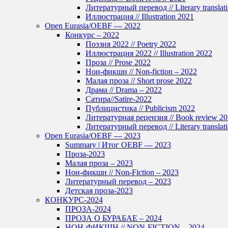
Литературный перевод // Literary translat
Иллюстрация // Illustration 2021
Open Eurasia/OEBF — 2022
Конкурс – 2022
Поэзия 2022 // Poetry 2022
Иллюстрация 2022 // Illustration 2022
Проза // Prose 2022
Нон-фикшн // Non-fiction – 2022
Малая проза // Short prose 2022
Драма // Drama – 2022
Сатира//Satire-2022
Публицистика // Publicism 2022
Литературная рецензия // Book review 2
Литературный перевод // Literary translat
Open Eurasia/OEBF — 2023
Summary | Итог OEBF — 2023
Проза-2023
Малая проза – 2023
Нон-фикшн // Non-Fiction – 2023
Литературный перевод – 2023
Детская проза-2023
КОНКУРС-2024
ПРОЗА-2024
ПРОЗА О БУРАБАЕ – 2024
НОН-ФИКШН // NON-FICTION – 2024