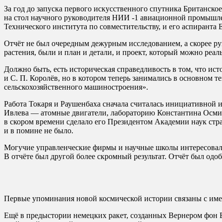
За год до запуска первого искусственного спутника Британск
на стол научного руководителя НИИ -1 авиационной промышле
Технического института по совместительству, и его аспиранта
Отчёт не был очередным дежурным исследованием, а скорее ру
растения, были и план и детали, и проект, который можно реа
Должно быть, есть историческая справедливость в том, что ист
и С. П. Королёв, но в котором теперь занимались в основном 
сельскохозяйственного машиностроения».
Работа Токаря и Раушенбаха сначала считалась инициативной 
Ивлева — атомные двигатели, лабораторию Константина Осмин
в скором времени сделало его Президентом Академии наук стр
и в помине не было.
Могучие управленческие фирмы и научные школы интересовали
В отчёте был другой более скромный результат. Отчёт был одоб
Первые упоминания новой космической истории связаны с име
Ещё в предыстории немецких ракет, созданных Вернером фон Б