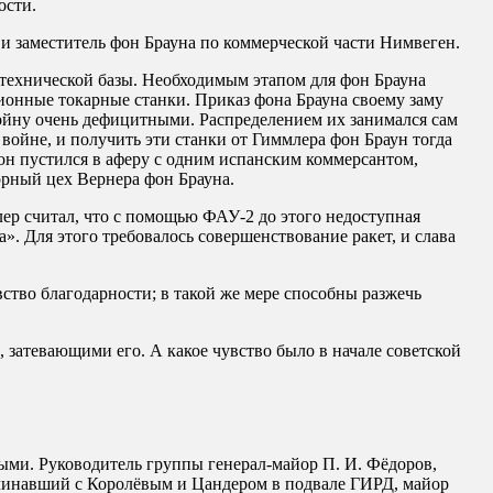
ости.
 и заместитель фон Брауна по коммерческой части Нимвеген.
 технической базы. Необходимым этапом для фон Брауна
онные токарные станки. Приказ фона Брауна своему заму
войну очень дефицитными. Распределением их занимался сам
войне, и получить эти станки от Гиммлера фон Браун тогда
он пустился в аферу с одним испанским коммерсантом,
орный цех Вернера фон Брауна.
ер считал, что с помощью ФАУ-2 до этого недоступная
». Для этого требовалось совершенствование ракет, и слава
ство благодарности; в такой же мере способны разжечь
 затевающими его. А какое чувство было в начале советской
ыми. Руководитель группы генерал-майор П. И. Фёдоров,
ачинавший с Королёвым и Цандером в подвале ГИРД, майор