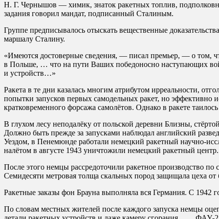
Н. Г. Чернышов — химик, знаток ракетных топлив, подполковни
задания говорил мандат, подписанный Сталиным.
Группе предписывалось отыскать вещественные доказательств
маршалу Сталину.
«Имеются достоверные сведения, — писал премьер, — о том, ч
в Польше, … что на пути Ваших победоносно наступающих вой
и устройств…»
Ракета в те дни казалась многим атрибутом ирреальности, отг
попытки запусков первых самодельных ракет, но эффективно и
кратковременного форсажа самолётов. Однако в ракете таилось
В глухом лесу неподалёку от польской деревни Близны, стёрт
Должно быть прежде за запусками наблюдал английский развед
Уездом, в Пенемюнде работали немецкий ракетный научно-иссл
налётом в августе 1943 уничтожили немецкий ракетный центр.
После этого немцы рассредоточили ракетное производство по с
Семидесяти метровая толща скальных пород защищала цеха от
Ракетные заказы фон Брауна выполняла вся Германия. С 1942 г
По словам местных жителей после каждого запуска немцы оцеп
детали ракетных устройств и даже камеру сгорания ФАУ-2 с 