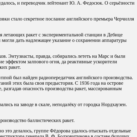
удалось, и переводчик лейтенант Ю. А. Федосюк. О серьёзности
вки стало секретное послание английского премьера Черчилля
я летающих ракет с экспериментальной станции в Дебице
 могли дать надлежащее указание о сохранении аппаратуры
ов. Энтузиасты, правда, собирались лететь на Марс и были
е эффектом залпового огня, да реактивные ускорители
ких ракет.
руппой был найден радиопередатчик английского производства.
аний этих была своя предыстория. С 1936 года на острове
, разгадав опасность производства ракет, массированным
лись на заводе в скале, неподалёку от городка Нордхаузен.
роизводство баллистических ракет.
о это делалось, группе Фёдорова удалось отыскать отдельные
структора генерала В. Ф. Болховитинова в составе будущих