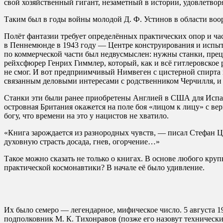
свой хозяйственный гигант, незаметный в истории, удовлетво
Таким был в годы войны молодой Д. Ф. Устинов в области воо
Полёт фантазии требует определённых практических опор и час
в Пеннемюнде в 1943 году — Центре конструирования и испыт
по коммерческой части был недвусмыслен: нужны станки, прец
рейхсфюрер Генрих Гиммлер, который, как и всё гитлеровское 
не смог. И вот предприимчивый Нимвеген с цистерной спирта 
связанным деловыми интересами с родственником Черчилля, и
Станки эти были ранее приобретены Англией в США для Испани
островная Британия окажется на поле боя «лицом к лицу» с ве
богу, что времени на это у нацистов не хватило.
«Книга зарождается из разнородных чувств, — писал Стефан Цв
духовную страсть досада, гнев, огорчение…»
Такое можно сказать не только о книгах. В основе любого кру
практической космонавтики? В начале её было удивление.
Их было семеро — легендарное, мифическое число. 5 августа 
подполковник М. К. Тихонравов (позже его назовут техническ