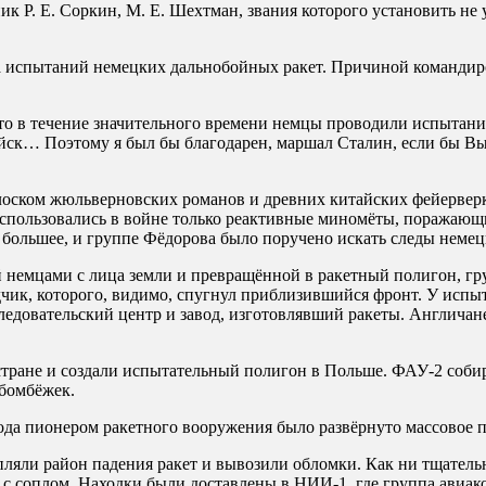
к Р. Е. Соркин, М. Е. Шехтман, звания которого установить не 
а испытаний немецких дальнобойных ракет. Причиной командиро
то в течение значительного времени немцы проводили испытани
ск… Поэтому я был бы благодарен, маршал Сталин, если бы Вы
олоском жюльверновских романов и древних китайских фейерверк
спользовались в войне только реактивные миномёты, поражающи
 большее, и группе Фёдорова было поручено искать следы немец
ой немцами с лица земли и превращённой в ракетный полигон, г
чик, которого, видимо, спугнул приблизившийся фронт. У испыт
едовательский центр и завод, изготовлявший ракеты. Англичане
тране и создали испытательный полигон в Польше. ФАУ-2 собира
 бомбёжек.
ода пионером ракетного вооружения было развёрнуто массовое п
ляли район падения ракет и вывозили обломки. Как ни тщательн
соплом. Находки были доставлены в НИИ-1, где группа авиакон