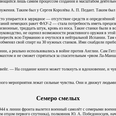
ряющийся лишь самим процессом создания и масштабом деятельн
ружения. Таким был у Сергея Королёва A. П. Педант. Таким был
то упирается в заурядное — отсутствие средств и определённой
аний немецких ракет ФАУ-2 — стала потребность иметь прецизи
изионные, тридцать штук, кровь из носа. Такие станки были в 
руководство, не оценил возможности реактивного оружия в этой 
пересёк всю Германию и очутился в нейтральной Испании. Там 
 обменял свой спирт на 30 нужных станков. Ими снабдили приб
и, а реально использовались в войне против Англии. Сам Гитл
рмахтом и не сможет спрятаться за спасительным «рвом Ла-Манша
ейг. — На создание книги может толкнуть и вдохновение, и чув
пного мероприятия лежат сильные чувства. Они и движут людьми,
Семеро смелых
1944 к линии фронта вылетел военный самолёт с семерыми военн
им отцом первого спутника), полковник Ю. А. Победоносцев, н