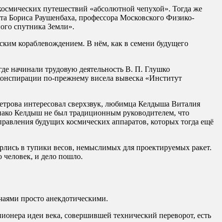
 космических путешествий «абсолютной чепухой». Тогда же
та Бориса Раушенбаха, профессора Московского Физико-
ного спутника Земли».
ским кораблевождением. В нём, как в семени будущего
где начинали трудовую деятельность В. П. Глушко
я конспирации по-прежнему висела вывеска «Институт
Петрова интересовал сверхзвук, любимца Келдыша Виталия
днако Келдыш не был традиционным руководителем, что
правления будущих космических аппаратов, которых тогда ещё
лись в тупики весов, немыслимых для проектируемых ракет.
 человек, и дело пошло.
чаями просто анекдотическими.
ионера идеи века, совершившей технический переворот, есть