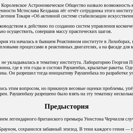
ое Королевское Астрономическое Общество назвало возможность
нности Мстислава Келдыша лёг отчёт сотрудника этого институ
 Евгения Токаря «Об активной системе стабилизации искусствен
ководством к действию по созданию систем управления космиче
льно осуществить, совершив массу практических шагов.
ория эта началась в бывшем Реактивном институте в Лихоборах, 
тепловыми процессами в реактивных двигателях, а на фасаде дл
и не укладывалась в тематику института. Лабораторию Георгия 
ина, где в эти годы и состоял Раушенбах, крылатые ракеты. О
аны. Он разрешил тогда инициативу Раушенбаха по разработке у
сь этим вопросом, но прикинув весовые оценки проблемы, упёр
рен. Раушенбаху разрешено было взять на эту тематику несколько
Предыстория
нем легендарного британского премьера Уинстона Черчилля слу
рауном, сохранился забавный эпизод. В тени каждого гения — п