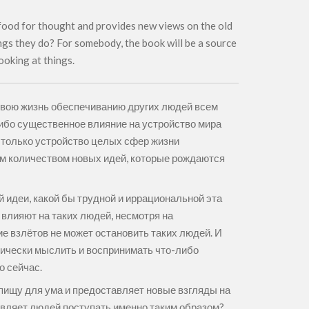
 food for thought and provides new views on the old
ngs they do? For somebody, the book will be a source
looking at things.
 свою жизнь обеспечиванию других людей всем
либо существенное влияние на устройство мира
е только устройство целых сфер жизни
ным количеством новых идей, которые рождаются
 идеи, какой бы трудной и иррациональной эта
влияют на таких людей, несмотря на
е взлётов не может остановить таких людей. И
итически мыслить и воспринимать что-либо
о сейчас.
т пищу для ума и предоставляет новые взгляды на
тавляет людей поступать именно таким образом?