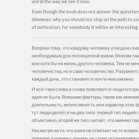
world the way we see it now.
Even though the book does not answer the questions 
dilemmas: why you should not stop on the path to yo
of motivation, for somebody it will be an interesting s
Вопреки тому, что каждому человеку отведено ли
необходимым для полноценной жизни. Многим такж
или хотя бы на жизнь другого человека. Тем не м
человечества, но и само человечество. Разумеетс
каждый день, это становится почти невозможно.
И всё-таки снова и снова появляются люди котор
идея не была. Внешние факторы, такие как мнени
длительность, интенсивность или характер этих 
тут люди делятся на два типа: первый тип людей 
объективно, второй же тип считает, что именно та
Несмотря на то, что книга не отвечает на те воп
прежние дилеммы: почему не стоит останавливатьс