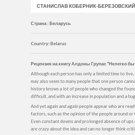
СТАНИСЛАВ КОБЕРНИК-БЕРЕЗОВСКИ
Страна : Беларусь
Country: Belarus
Рецензия на книгу Алдоны Групас “Нелегко бы
Although each person has only a limited time to live, 
may also seem to many people that one person cannot 
history knows a lot of people who changed the foundat
difficult, and with an increase in population and a h
And yet again and again people appear who are ready t
factors, such as the opinion of the people around or t
Even constant downs and prolonged absence of ups ca
are crazy about the idea and can no longer think cri