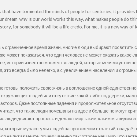
that have tormented the minds of people for centuries, it provides
ur dream, why is our world works this way, what makes people do thi
tory, for somebody it will be a life credo. For me, it is a new way of 
шь ограниченное время жизни, многие люди выбирают посвятить
е может показаться, что один человек не может оказать какое-
енее, истории известно множество людей, которые меняли устои н
я, это всегда было нелегко, а с увеличением населения и огром
ые готовы положить свою жизнь в воплощение одной единственной
е окружающих людей или отсутствие какой-либо поддержки, мало 
факторов. Даже постоянные падения и продолжительное отсутстви
считает, что такие люди помешаны на идее и больше не могут кр
кие люди двигают прогресс и делают мир таким, каким мы видим ег
росы, которые мучают умы людей на протяжении столетий, она даё
я на пути к мечте, почему именно так устроен наш мир, что зас