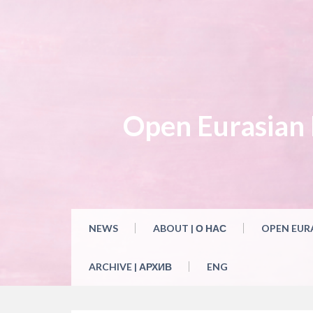
Skip
to
content
Open Eurasian L
NEWS
ABOUT | О НАС
OPEN EUR
ARCHIVE | АРХИВ
ENG