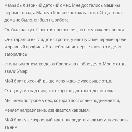
мамы был звонкий детский смех. Мне достались мамины
черные глаза, а Мансур больше похож на отца. Отца тогда
дома не было, он был на работе.
Он был пастух. Простая профессия, но его уважали соседи.
Он старался выглядеть строгим, у него густые черные брови
и орлиный профиль. Его небольшие серые глаза то и дело
загорались
стальным огнем, когда он брался за любое дело. Моего отца
звали Умар.
Мой брат высокий, выше меня и даже уже выше отца.
Отец шутил над ним, что скоро он достанет до потолка.
Мы идем по тропе в лес, которая постоянно поднимается,
меняет направление, извивается как змея.
Мой брат уже взрослый, идет впереди, и я как могу, поспеваю
за ним.