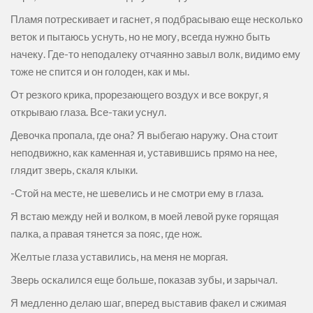
Пламя потрескивает и гаснет, я подбрасываю еще несколько
веток и пытаюсь уснуть, но не могу, всегда нужно быть
начеку. Где-то неподалеку отчаянно завыл волк, видимо ему
тоже не спится и он голоден, как и мы.
От резкого крика, прорезающего воздух и все вокруг, я
открываю глаза. Все-таки уснул.
Девочка пропала, где она? Я выбегаю наружу. Она стоит
неподвижно, как каменная и, уставившись прямо на нее,
глядит зверь, скаля клыки.
-Стой на месте, не шевелись и не смотри ему в глаза.
Я встаю между ней и волком, в моей левой руке горящая
палка, а правая тянется за пояс, где нож.
Желтые глаза уставились, на меня не моргая.
Зверь оскалился еще больше, показав зубы, и зарычал.
Я медленно делаю шаг, вперед выставив факел и сжимая