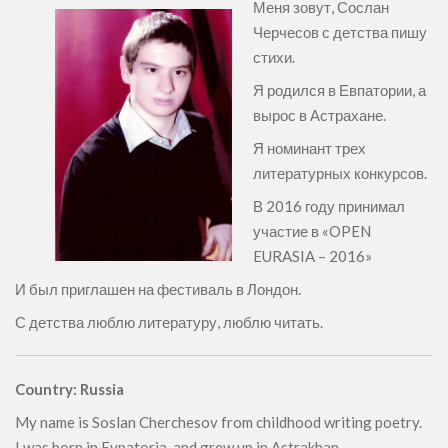
Меня зовут, Сослан
Черчесов с детства пишу
стихи.
Я родился в Евпатории, а
вырос в Астрахане.
Я номинант трех
литературных конкурсов.
В 2016 году принимал
участие в «OPEN
EURASIA – 2016»
И был приглашен на фестиваль в Лондон.
С детства люблю литературу, люблю читать.
Country: Russia
My name is Soslan Cherchesov from childhood writing poetry.
I was born in Evpatoria, and grew up in Astrakhan.