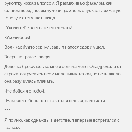
рукоятку ножа за поясом. Я размахиваю факелом, как
флагом перед носом чудовища. Зверь опускает лохматую
голову и отступает назад.
-Уходи тебе здесь нечего делать!
-Уходи борз!
Волк как будто зевнул, завыл напоследок и ушел.
Зверь не трогает зверя.
Девочка бросилась ко мне и обняла меня. Она дрожала от
страха, сотрясаясь всем маленьким телом, но не плакала,
она разучилась плакать.
-Не бойся я с тобой.
-Нам здесь больше оставаться нельзя, надо идти.
***
Я помню, как однажды в детстве, я впервые встретился с
волком.