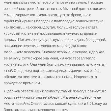
меня назвали в честь первого человека на земле. Я назвал
ее своей сестренкой, но это не так. Мы с ней даже не похожи.
У меня черные, как смоль глаза, густые брови, нос с
горбинкой и рыжая борода на подбородке, волосы жесткие
как гвозди. Она совсем другая, большие голубые глаза,
курносый маленький нос, вьющиеся немного кудрявые
волосы. Похоже, она уснула, пусть поспит, день был долгий,
она многое пережила, слишком многое для такого
маленького человека. Сначала чтобы она уснула, я держал
ее за руку, хотя скорее она меня, и я чувствовал тепло
маленьких рук. Она меня боится, но уже привыкла ко мне, а я
к ней. Она до сих пор не разговаривает, молчит как рыба,
обходится жестами и знаками, как немая. Надеюсь, это
пройдет со временем.
Я должен отвести ее к блокпосту, там ей помогут, свяжутся с
родственниками, и они ее заберут. Маленькой девочке не
место на войне. Она осталась совсем одна, как и Я.Я. зову ее
Зара, так звали мою младшую сестру.