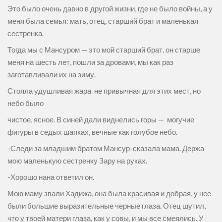
Это было очень давно в другой жизни, где не было войны, а у
меня была семья: мать, отец, старший брат и маленькая
сестренка.
Тогда мы с Мансуром — это мой старший брат, он старше
меня на шесть лет, пошли за дровами, мы как раз
заготавливали их на зиму.
Стояла удушливая жара не привычная для этих мест, но
небо было
чистое, ясное. В синей дали виднелись горы — могучие
фигуры в седых шапках, вечные как голубое небо.
-Следи за младшим братом Мансур-сказала мама. Держа
мою маленькую сестренку Зару на руках.
-Хорошо нана ответил он.
Мою маму звали Хадижа, она была красивая и добрая, у нее
были большие выразительные черные глаза. Отец шутил,
что у твоей матери глаза, как у совы, и мы все смеялись. У