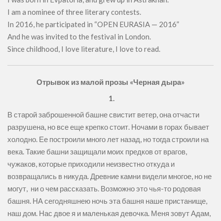
I am a nominee of three literary contests.
In 2016, he participated in “OPEN EURASIA — 2016”
And he was invited to the festival in London.
Since childhood, I love literature, I love to read.
Отрывок из малой прозы «Черная дыра»
1.
В старой заброшенной башне свистит ветер, она отчасти
разрушена, но все еще крепко стоит. Ночами в горах бывает
холодно. Ее построили много лет назад, но тогда строили на
века. Такие башни защищали моих предков от врагов,
чужаков, которые приходили неизвестно откуда и
возвращались в никуда. Древние камни видели многое, но не
могут, ни о чем рассказать. Возможно это чья-то родовая
башня. НА сегодняшнею ночь эта башня наше пристанище,
наш дом. Нас двое я и маленькая девочка. Меня зовут Адам,