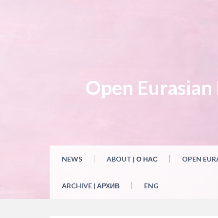
Skip
to
content
Open Eurasian L
NEWS
ABOUT | О НАС
OPEN EUR
ARCHIVE | АРХИВ
ENG