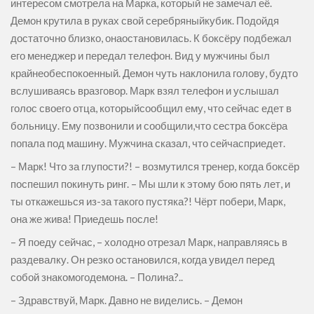
интересом смотрела на Марка, который не замечал её.
Демон крутила в руках свой серебряныйкубик. Подойдя
достаточно близко, онаостановилась. К боксёру подбежал
его менеджер и передал телефон. Вид у мужчины был
крайнеобеспокоенный. Демон чуть наклонила голову, будто
вслушиваясь вразговор. Марк взял телефон и услышал
голос своего отца, которыйсообщил ему, что сейчас едет в
больницу. Ему позвонили и сообщили,что сестра боксёра
попала под машину. Мужчина сказал, что сейчасприедет.
– Марк! Что за глупости?! – возмутился тренер, когда боксёр
поспешил покинуть ринг. – Мы шли к этому бою пять лет, и
ты откажешься из-за такого пустяка?! Чёрт побери, Марк,
она же жива! Приедешь после!
– Я поеду сейчас, – холодно отрезал Марк, направляясь в
раздевалку. Он резко остановился, когда увидел перед
собой знакомогодемона. – Полина?..
– Здравствуй, Марк. Давно не виделись. – Демон