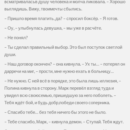
всматриваласьв душу человека и молча ликовала. – Хорошо
выглядишь. Вижу, твоимечты сбылись.
– Пришло время платить, да? – спросил боксёр. – Я готов.
– Оу, – улыбнулась девушка, – мы уже в расчёте.
– Не понял?
– Ты сделал правильный выбор. Это был поступок светлой
души.
– Наш договор окончен? – она кивнула. – Ух ты… – потерял он
дарречи на миг, – прости, мне нужно ехать в больницу…
– Не нужно. С ней всё в порядке, это была лишь иллюзия, –
Полина кивнула в сторону. Марк перевёл взгляд туда и
увидел всю своюсемью, пришедшую за него поболеть. –
Тебя ждёт бой, и будь добр,победи своего соперника.
– Спасибо тебе… без тебя ничего бы этого не было.
– Тебе спасибо, Марк, – кивнула демон. – Ступай. Тебя ждут.