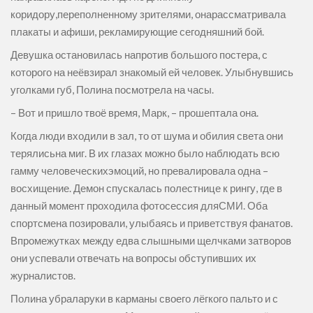
коридору,переполненному зрителями, онарассматривала
плакаты и афиши, рекламирующие сегодняшний бой.
Девушка остановилась напротив большого постера, с
которого на неёвзирал знакомый ей человек. Улыбнувшись
уголками губ, Полина посмотрела на часы.
– Вот и пришло твоё время, Марк, – прошептала она.
Когда люди входили в зал, то от шума и обилия света они
терялисьна миг. В их глазах можно было наблюдать всю
гамму человеческихэмоций, но превалировала одна –
восхищение. Демон спускалась полестнице к рингу, где в
данный момент проходила фотосессия дляСМИ. Оба
спортсмена позировали, улыбаясь и приветствуя фанатов.
Впромежутках между едва слышными щелчками затворов
они успевали отвечать на вопросы обступивших их
журналистов.
Полина убраларуки в карманы своего лёгкого пальто и с