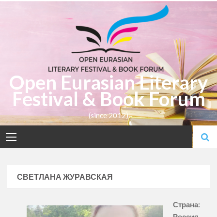
Skip
to
content
Open Eurasian Literary
Festival & Book Forum
(since 2012)
СВЕТЛАНА ЖУРАВСКАЯ
Страна:
Россия