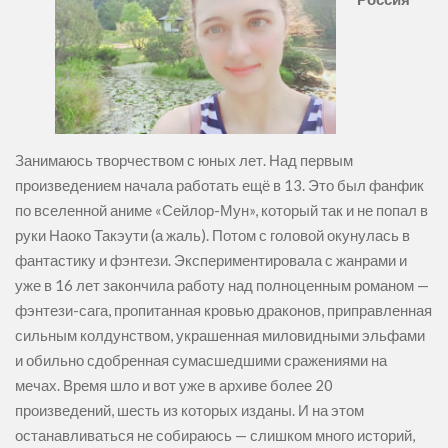
Занимаюсь творчеством с юных лет. Над первым
произведением начала работать ещё в 13. Это был фанфик
по вселенной аниме «Сейлор-Мун», который так и не попал в
руки Наоко Такэути (а жаль). Потом с головой окунулась в
фантастику и фэнтези. Экспериментировала с жанрами и
уже в 16 лет закончила работу над полноценным романом —
фэнтези-сага, пропитанная кровью драконов, приправленная
сильным колдунством, украшенная миловидными эльфами
и обильно сдобренная сумасшедшими сражениями на
мечах. Время шло и вот уже в архиве более 20
произведений, шесть из которых изданы. И на этом
останавливаться не собираюсь — слишком много историй,