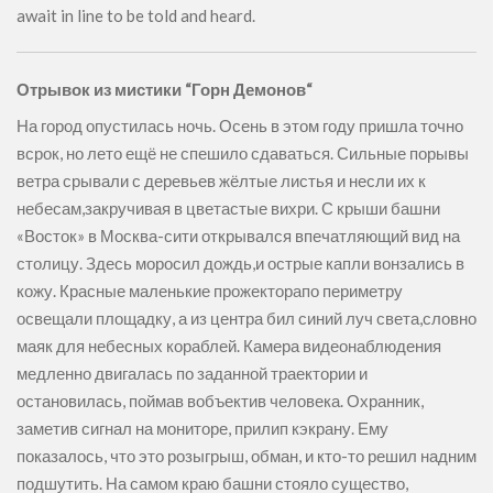
await in line to be told and heard.
Отрывок из мистики “Горн Демонов“
На город опустилась ночь. Осень в этом году пришла точно
всрок, но лето ещё не спешило сдаваться. Сильные порывы
ветра срывали с деревьев жёлтые листья и несли их к
небесам,закручивая в цветастые вихри. С крыши башни
«Восток» в Москва-сити открывался впечатляющий вид на
столицу. Здесь моросил дождь,и острые капли вонзались в
кожу. Красные маленькие прожекторапо периметру
освещали площадку, а из центра бил синий луч света,словно
маяк для небесных кораблей. Камера видеонаблюдения
медленно двигалась по заданной траектории и
остановилась, поймав вобъектив человека. Охранник,
заметив сигнал на мониторе, прилип кэкрану. Ему
показалось, что это розыгрыш, обман, и кто-то решил надним
подшутить. На самом краю башни стояло существо,