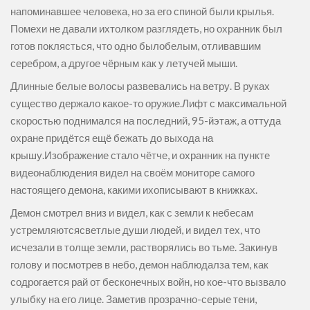
напоминавшее человека, но за его спиной были крылья.
Помехи не давали ихтолком разглядеть, но охранник был
готов поклясться, что одно былобелым, отливавшим
серебром, а другое чёрным как у летучей мыши.
Длинные белые волосы развевались на ветру. В руках
существо держало какое-то оружие.Лифт с максимальной
скоростью поднимался на последний, 95-йэтаж, а оттуда
охране придётся ещё бежать до выхода на
крышу.Изображение стало чётче, и охранник на пункте
видеонаблюдения видел на своём мониторе самого
настоящего демона, какими ихописывают в книжках.
Демон смотрел вниз и видел, как с земли к небесам
устремляютсясветлые души людей, и видел тех, что
исчезали в толще земли, растворялись во тьме. Закинув
голову и посмотрев в небо, демон наблюдалза тем, как
содрогается рай от бесконечных войн, но кое-что вызвало
улыбку на его лице. Заметив прозрачно-серые тени,