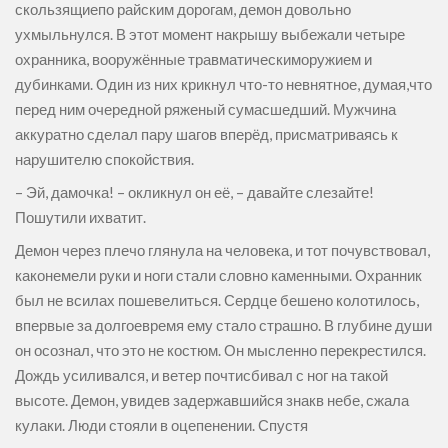
скользящиепо райским дорогам, демон довольно
ухмыльнулся. В этот момент накрышу выбежали четыре
охранника, вооружённые травматическиморужием и
дубинками. Один из них крикнул что-то невнятное, думая,что
перед ним очередной ряженый сумасшедший. Мужчина
аккуратно сделал пару шагов вперёд, присматриваясь к
нарушителю спокойствия.
– Эй, дамочка! – окликнул он её, – давайте слезайте!
Пошутили ихватит.
Демон через плечо глянула на человека, и тот почувствовал,
каконемели руки и ноги стали словно каменными. Охранник
был не всилах пошевелиться. Сердце бешено колотилось,
впервые за долгоевремя ему стало страшно. В глубине души
он осознал, что это не костюм. Он мысленно перекрестился.
Дождь усиливался, и ветер почтисбивал с ног на такой
высоте. Демон, увидев задержавшийся знакв небе, сжала
кулаки. Люди стояли в оцепенении. Спустя