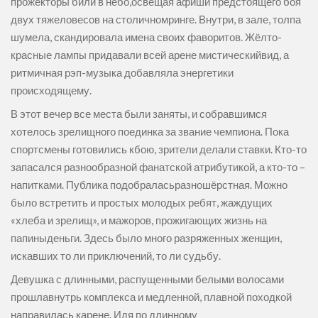
прожекторы били в небо,освещая афиши предстоящего боя
двух тяжеловесов на столичномринге. Внутри, в зале, толпа
шумела, скандировала имена своих фаворитов. Жёлто-
красные лампы придавали всей арене мистическийвид, а
ритмичная рэп-музыка добавляла энергетики
происходящему.
В этот вечер все места были заняты, и собравшимся
хотелось зрелищного поединка за звание чемпиона. Пока
спортсмены готовились кбою, зрители делали ставки. Кто-то
запасался разнообразной фанатской атрибутикой, а кто-то –
напитками. Публика подобраласьразношёрстная. Можно
было встретить и простых молодых ребят, жаждущих
«хлеба и зрелищ», и мажоров, прожигающих жизнь на
папиныденьги. Здесь было много разряженных женщин,
искавших то ли приключений, то ли судьбу.
Девушка с длинными, распущенными белыми волосами
прошлавнутрь комплекса и медленной, плавной походкой
направилась карене. Идя по длинному