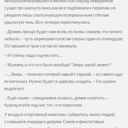
несколькопоказавшихся вечностью секунд невиданное
существо шагнуло вниз,они все подбежали к перилам, но
увидели лишь скользнувшую позеркальным стёклам
крылатую тень. Все четверо переглянулись.
– Думаю, проще будет нам всем, если мы скажем, что ничего
небыло, – чуть охрипшим голосом сказал один из очевидцев.
Оставшиеся трое согласно закивали.
– И плёнку надо подчистить…
– Мужики, а что это было вообще? Зверь какой, может?
– …Зверь, – покачал головой самый старший, – из самого ада
еслитолько. Нужно будет в церковь сходить. – Он шумно
выдохнул.
– Ещё скажи – священника позвать, домик освятить, –
буркнулсебе под нос тот, что помоложе.
У входа в спортивный комплекс собралось много людей,
стоявшихв очереди к дверям. Синие и фиолетовые