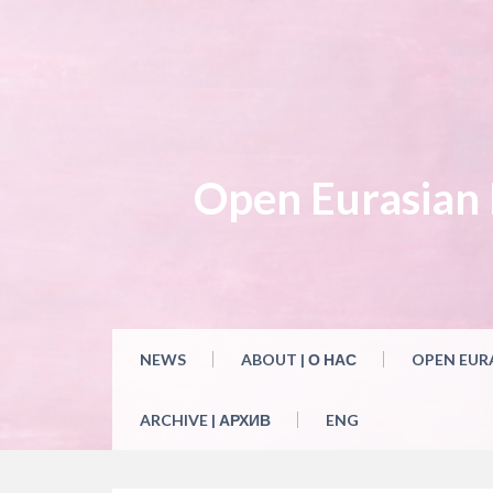
Skip
to
content
Open Eurasian L
NEWS
ABOUT | О НАС
OPEN EUR
ARCHIVE | АРХИВ
ENG