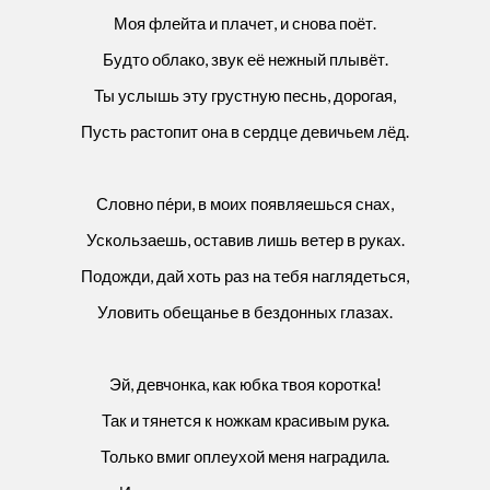
Моя флейта и плачет, и снова поёт.
Будто облако, звук её нежный плывёт.
Ты услышь эту грустную песнь, дорогая,
Пусть растопит она в сердце девичьем лёд.
Словно пе́ри, в моих появляешься снах,
Ускользаешь, оставив лишь ветер в руках.
Подожди, дай хоть раз на тебя наглядеться,
Уловить обещанье в бездонных глазах.
Эй, девчонка, как юбка твоя коротка!
Так и тянется к ножкам красивым рука.
Только вмиг оплеухой меня наградила.