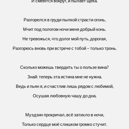
И смеются вокруг, и пылает щека.
Разгорелся в груди пылкой страсти огонь,
Мчит под пологом ночи меня добрый конь.
Не тревожься, что долог мой путь, дорогая,
Разгорюсь вновь при встрече с тобой – только тронь.
Сколько можешь твердить ты о пользе вина?
Знай: теперь эта истина мне не нужна.
Ведь и пьян я, и счастлив лишь рядом с любимой,
Осушая любовную чашу до дна.
Муэдзин прокричал, всё затихло в ночи,
Только сердце моё слишком громко стучит.