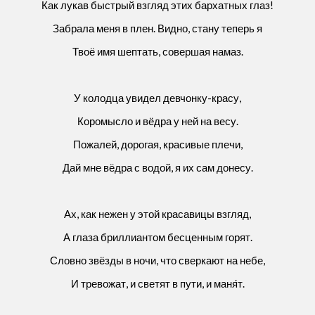
Как лукав быстрый взгляд этих бархатных глаз!
Забрала меня в плен. Видно, стану теперь я
Твоё имя шептать, совершая намаз.
У колодца увидел девчонку-красу,
Коромысло и вёдра у ней на весу.
Пожалей, дорогая, красивые плечи,
Дай мне вёдра с водой, я их сам донесу.
Ах, как нежен у этой красавицы взгляд,
А глаза бриллиантом бесценным горят.
Словно звёзды в ночи, что сверкают на небе,
И тревожат, и светят в пути, и маня́т.