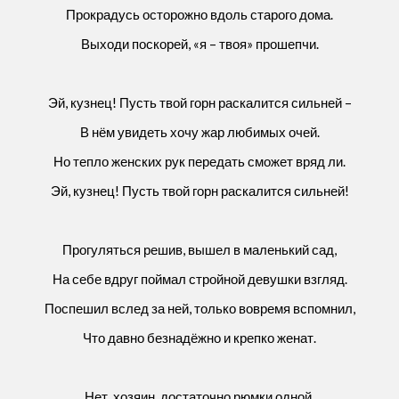
Прокрадусь осторожно вдоль старого дома.
Выходи поскорей, «я – твоя» прошепчи.
Эй, кузнец! Пусть твой горн раскалится сильней –
В нём увидеть хочу жар любимых очей.
Но тепло женских рук передать сможет вряд ли.
Эй, кузнец! Пусть твой горн раскалится сильней!
Прогуляться решив, вышел в маленький сад,
На себе вдруг поймал стройной девушки взгляд.
Поспешил вслед за ней, только вовремя вспомнил,
Что давно безнадёжно и крепко женат.
Нет, хозяин, достаточно рюмки одной,