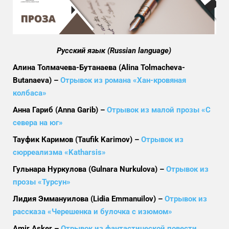
Русский язык (Russian language)
Алина Толмачева-Бутанаева (Alina Tolmacheva-
Butanaeva) –
Отрывок из романа «Хан-кровяная
колбаса»
Анна Гариб (Anna Garib) –
Отрывок из малой прозы «С
севера на юг»
Тауфик Каримов (Taufik Karimov) –
Отрывок из
сюрреализма «Katharsis»
Гульнара Нуркулова (Gulnara Nurkulova) –
Отрывок из
прозы «Турсун»
Лидия Эммануилова (Lidia Emmanuilov) –
Отрывок из
рассказа «Черешенка и булочка с изюмом»
Amir Asker –
Отрывок из фантастической повести