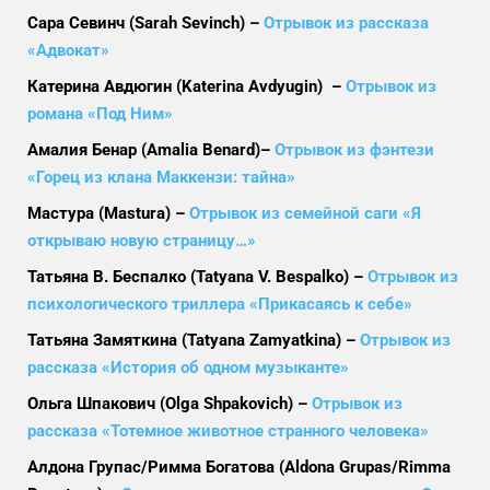
Сара Севинч (Sarah Sevinch) –
Отрывок из рассказа
«Адвокат»
Катерина Авдюгин (Katerina Avdyugin) –
Отрывок из
романа «Под Ним»
Амалия Бенар (Amalia Benard)–
Отрывок из фэнтези
«Горец из клана Маккензи: тайна»
Мастура (Mastura) –
Отрывок из семейной саги «Я
открываю новую страницу…»
Татьяна В. Беспалко (Tatyana V. Bespalko) –
Отрывок из
психологического триллера «Прикасаясь к себе»
Татьяна Замяткина (Tatyana Zamyatkina) –
Отрывок из
рассказа «История об одном музыканте»
Ольга Шпакович (Olga Shpakovich) –
Отрывок из
рассказа «Тотемное животное странного человека»
Алдона Групас/Римма Богатова (Aldona Grupas/Rimma