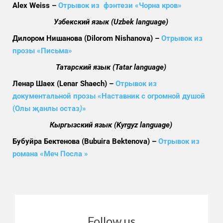
Alex Weiss –
Отрывок из фэнтези «Чорна кров»
Узбекский язык (Uzbek language)
Дилором Нишанова (Dilorom Nishanova) –
Отрывок из
прозы «Письма»
Татарский язык (Tatar language)
Ленар Шаех (Lenar Shaech) –
Отрывок из
документальной
прозы «Наставник с огромной душой
(Олы җанлы остаз
)
»
Кыргызский язык (Kyrgyz language)
Бубуйра Бектенова (Bubuira Bektenova) –
Отрывок из
романа «Меч Посла »
Follow us