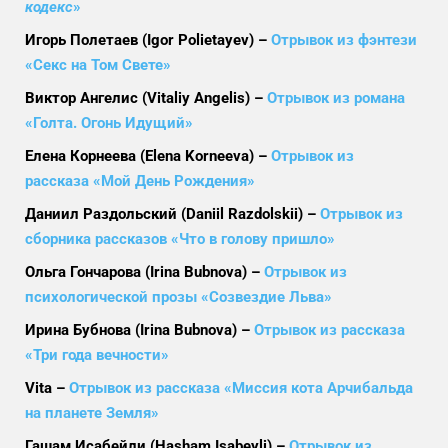
кодекс
»
Игорь Полетаев (Igor Polietayev) –
Отрывок из фэнтези
«Секс на Том Свете»
Виктор Ангелис (Vitaliy Angelis) –
Отрывок из романа
«Голта. Огонь Идущий»
Елена Корнеева (Elena Korneeva) –
Отрывок из
рассказа «Мой День Рождения»
Даниил Раздольский (Daniil Razdolskii) –
Отрывок из
сборника рассказов «Что в голову пришло»
Ольга Гончарова (Irina Bubnova) –
Отрывок из
психологической прозы «Созвездие Льва»
Ирина Бубнова (Irina Bubnova) –
Отрывок из рассказа
«Три года вечности»
Vita –
Отрывок из рассказа «Миссия кота Арчибальда
на планете Земля»
Гашам Исабейли (Hasham Isabeyli) –
Отрывок из