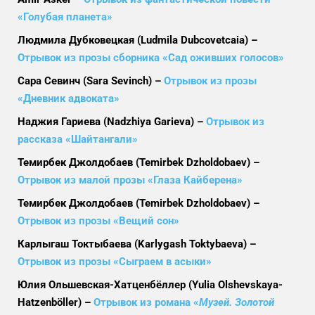
«Голубая планета»
Людмила Дубковецкая (Ludmila Dubcovetcaia) –
Отрывок из прозы сборника «Сад оживших голосов»
Сара Севинч (Sara Sevinch) –
Отрывок из прозы
«Дневник адвоката»
Наджия Гариева (Nadzhiya Garieva) –
Отрывок из
рассказа «Шайтангали»
Темирбек Джолдобаев (Temirbek Dzholdobaev) –
Отрывок из малой прозы «Глаза Кайберена»
Темирбек Джолдобаев (Temirbek Dzholdobaev) –
Отрывок из прозы «Вещий сон»
Карлыгаш Токтыбаева (Karlygash Toktybaeva) –
Отрывок из прозы «Сыграем в асыки»
Юлия Ольшевская-Хатценбёллер
(
Yulia Olshevskaya-
Hatzenböller
) –
Отрывок из романа «
Музей. Золотой