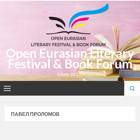
Skip
to
content
Open Eurasian Literary
Festival & Book Forum
(since 2012)
ПАВЕЛ ПРОЛОМОВ