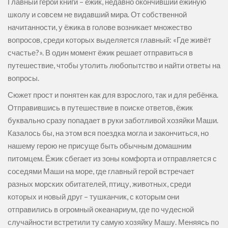
Главный герой книги – ёжик, недавно окончивший ежиную
школу и совсем не видавший мира. От собственной
начитанности, у ёжика в голове возникает множество
вопросов, среди которых выделяется главный: «Где живёт
счастье?». В один момент ёжик решает отправиться в
путешествие, чтобы утолить любопытство и найти ответы на
вопросы.
Сюжет прост и понятен как для взрослого, так и для ребёнка.
Отправившись в путешествие в поиске ответов, ёжик
буквально сразу попадает в руки заботливой хозяйки Маши.
Казалось бы, на этом вся поездка могла и закончиться, но
нашему герою не присуще быть обычным домашним
питомцем. Ёжик сбегает из зоны комфорта и отправляется с
соседями Маши на море, где главный герой встречает
разных морских обитателей, птицу, животных, среди
которых и новый друг – тушканчик, с которым они
отправились в огромный океанариум, где по чудесной
случайности встретили ту самую хозяйку Машу. Меняясь по