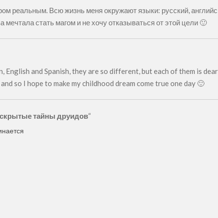
ом реальным. Всю жизнь меня окружают языки: русский, английск
ва мечтала стать магом и не хочу отказываться от этой цели 🙂
, English and Spanish, they are so different, but each of them is dear 
ds and so I hope to make my childhood dream come true one day 🙂
раскрытые тайны друидов
“
чинается