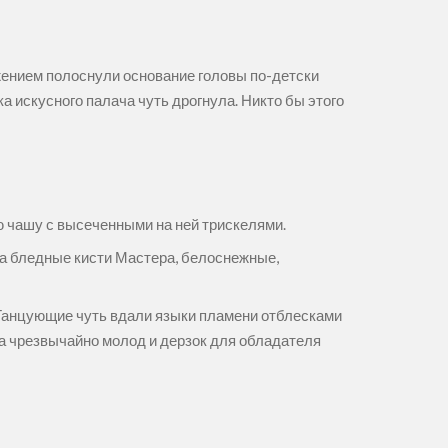
жением полоснули основание головы по-детски
 искусного палача чуть дрогнула. Никто бы этого
ую чашу с высеченными на ней трискелями.
а бледные кисти Мастера, белоснежные,
. Танцующие чуть вдали языки пламени отблесками
ана чрезвычайно молод и дерзок для обладателя