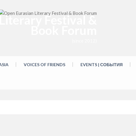
iterary Festival &
Book Forum
(since 2012)
ASIA
VOICES OF FRIENDS
EVENTS | СОБЫТИЯ