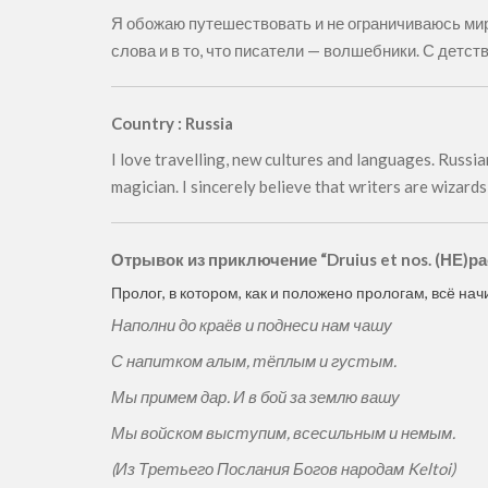
Я обожаю путешествовать и не ограничиваюсь мир
слова и в то, что писатели — волшебники. С детст
Country : Russia
I love travelling, new cultures and languages. Russian
magician. I sincerely believe that writers are wizar
Отрывок из приключение “Druius et nos. (НЕ)
Пролог, в котором, как и положено прологам, всё на
Наполни до краёв и поднеси нам чашу
С напитком алым, тёплым и густым.
Мы примем дар. И в бой за землю вашу
Мы войском выступим, всесильным и немым.
(Из Третьего Послания Богов народам Keltoi)