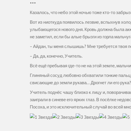
***
Казалось, что небо этой ночью тоже кто-то забры
Вот из ниоткуда появилось лезвие, вспыхнув хол
улыбающегося нового дня. Кровь должна была акку
не заметил, если бы алые брызги из горла мальчуг
– Айдан, ты меня слышишь? Мне требуется твоя 
– Да, да, конечно, Учитель.
Всё ещё пребывая где-то не на этой земле, маль
Глиняный сосуд любовно обхватили тонкие пальц
свисающие до земли рукава… Дрогнет ли его рука
Учитель поднёс чашу близко к лицу и, поворачив
заиграли в синеве его ярких глаз. В посёлке нед
Посоха, и это исключительный случай во всей мн