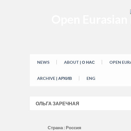
Skip
to
Open Eurasian L
content
NEWS
ABOUT | О НАС
OPEN EUR
ARCHIVE | АРХИВ
ENG
ОЛЬГА ЗАРЕЧНАЯ
Страна : Россия