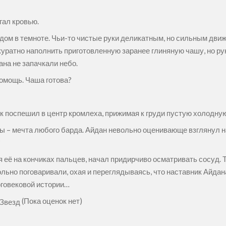
згал кровью.
одом в темноте. Чьи-то чистые руки деликатным, но сильным дви
ратно наполнить приготовленную заранее глиняную чашу, но рука
ана не запачкали небо.
помощь. Чаша готова?
чик поспешил в центр кромлеха, прижимая к груди пустую холодн
ы – мечта любого барда. Айдан невольно оценивающе взглянул н
?
ая её на кончиках пальцев, начал придирчиво осматривать сосуд
овольно поговаривали, охая и переглядываясь, что наставник Айд
оговековой истории…
(Пока оценок нет)