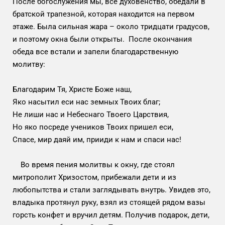
После богослужения мы, всё духовенство, обедали в
братской трапезной, которая находится на первом
этаже. Была сильная жара – около тридцати градусов,
и поэтому окна были открыты. После окончания
обеда все встали и запели благодарственную
молитву:
Благодарим Тя, Христе Боже наш,
Яко насытил еси нас земных Твоих благ;
Не лиши нас и Небеснаго Твоего Царствия,
Но яко посреде учеников Твоих пришел еси,
Спасе, мир даяй им, прииди к нам и спаси нас!
Во время пения молитвы к окну, где стоял
митрополит Хризостом, прибежали дети и из
любопытства и стали заглядывать внутрь. Увидев это,
владыка протянул руку, взял из стоящей рядом вазы
горсть конфет и вручил детям. Получив подарок, дети,