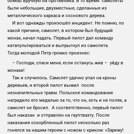
бомбы вручную на противника. В то время самолеты
были небольшие, двухместные, сделанные из
металлического каркаса и соснового дерева.
И вот однажды произошёл инцидент. Не помню, по
какой причине, самолет, в котором был будущий
монах, начал падать. Первый пилот дал команду
катапультироваться и выпрыгнул из самолета.
Тогда молодой Петр громко произнес:
– Господи, спаси меня, если останусь жив – уйду в
монахи!
Так и случилось. Самолет удачно упал на кроны
деревьев, и второй пилот выжил после
незначительных травм. Польское командование
наградило его медалью за то, что он, хоть и не поляк, а
самолет не бросил. А соответственно, первый пилот
был наказан и отправлен на гауптвахту. После
наказания оскорбленный пилот несколько раз
гонялся за нашим героем с ножом с криком: «Зарежу!