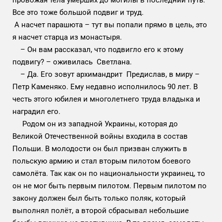
провожая тела умерших до могилы в последний путь.
Все это тоже большой подвиг и труд.
А насчет парашюта – тут вы попали прямо в цель, это
я насчет старца из монастыря.
– Он вам рассказал, что подвигло его к этому
подвигу? – оживилась Светлана.
– Да. Его зовут архимандрит Предислав, в миру –
Петр Каменяко. Ему недавно исполнилось 90 лет. В
честь этого юбилея и многолетнего труда владыка и
наградил его.
Родом он из западной Украины, которая до
Великой Отечественной войны входила в состав
Польши. В молодости он был призван служить в
польскую армию и стал вторым пилотом боевого
самолёта. Так как он по национальности украинец, то
он не мог быть первым пилотом. Первым пилотом по
закону должен был быть только поляк, который
выполнял полёт, а второй сбрасывал небольшие