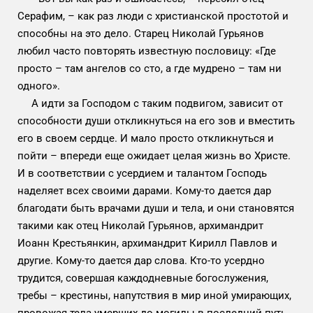
Серафим, – как раз люди с христианской простотой и
способны на это дело. Старец Николай Гурьянов
любил часто повторять известную пословицу: «Где
просто – там ангелов со сто, а где мудрено – там ни
одного».
А идти за Господом с таким подвигом, зависит от
способности души откликнуться на его зов и вместить
его в своем сердце. И мало просто откликнуться и
пойти – впереди еще ожидает целая жизнь во Христе.
И в соответствии с усердием и талантом Господь
наделяет всех своими дарами. Кому-то дается дар
благодати быть врачами души и тела, и они становятся
такими как отец Николай Гурьянов, архимандрит
Иоанн Крестьянкин, архимандрит Кирилл Павлов и
другие. Кому-то дается дар слова. Кто-то усердно
трудится, совершая каждодневные богослужения,
требы – крестины, напутствия в мир иной умирающих,