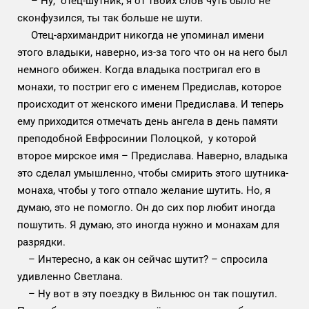
– Ну, отец-шутник, я от твоих слов чуть было не
сконфузился, ты так больше не шути.
Отец-архимандрит никогда не упоминал имени
этого владыки, наверно, из-за того что он на него был
немного обижен. Когда владыка постригал его в
монахи, то постриг его с именем Предислав, которое
происходит от женского имени Предислава. И теперь
ему приходится отмечать день ангела в день памяти
преподобной Евфросинии Полоцкой, у которой
второе мирское имя – Предислава. Наверно, владыка
это сделал умышленно, чтобы смирить этого шутника-
монаха, чтобы у того отпало желание шутить. Но, я
думаю, это не помогло. Он до сих пор любит иногда
пошутить. Я думаю, это иногда нужно и монахам для
разрядки.
– Интересно, а как он сейчас шутит? – спросила
удивленно Светлана.
– Ну вот в эту поездку в Вильнюс он так пошутил.