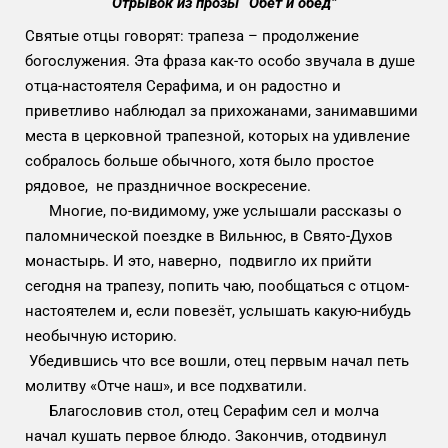
Отрывок из прозы “Обет и обед”
Святые отцы говорят: трапеза – продолжение
богослужения. Эта фраза как-то особо звучала в душе
отца-настоятеля Серафима, и он радостно и
приветливо наблюдал за прихожанами, занимавшими
места в церковной трапезной, которых на удивление
собралось больше обычного, хотя было простое
рядовое, не праздничное воскресение.
Многие, по-видимому, уже услышали рассказы о
паломнической поездке в Вильнюс, в Свято-Духов
монастырь. И это, наверно, подвигло их прийти
сегодня на трапезу, попить чаю, пообщаться с отцом-
настоятелем и, если повезёт, услышать какую-нибудь
необычную историю.
Убедившись что все вошли, отец первым начал петь
молитву «Отче наш», и все подхватили.
Благословив стол, отец Серафим сел и молча
начал кушать первое блюдо. Закончив, отодвинул