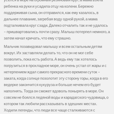
ребенка на руки и усадила отцу на колени. Бережно
поддерживая сына, он отправился, как ему казалось, в
дальнее плавание, загребая воду одной рукой, а мама
подталкивала круг сзади. Далеко отчалить так и не удалось
– пришвартовались почти сразу. Малыш потерпел немного, а
затем начал кричать, что ему страшно.
Мальчик позавидовал малышу и всем остальным детям
вокруг. Их заставляли делать то, что он не мог себе
позволить, пока есть работа. А ведь ему так хотелось
погрузиться в прохладное море, он очень устал от жары и с
нетерпением ждал самого прекрасного времени суток –
заката, когда солнце позолотит эту сторону горы, когда в его
ведерке закончится кукуруза и больше нечем его будет
наполнять. Тогда он сможет вдоволь понырять в море. Он
совсем не боялся ледяной воды и карадагского чудовища, о
котором так любили рассказывать в здешних местах.
Ходили легенды, что люди все чаще сталкиваются с