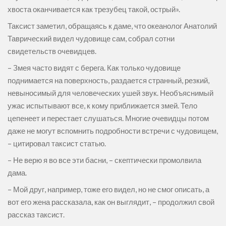
хвоста оканчивается как трезубец такой, острый».
Таксист заметил, обращаясь к даме, что океанолог Анатолий
Таврический видел чудовище сам, собрал сотни
свидетельств очевидцев.
– Змея часто видят с берега. Как только чудовище
поднимается на поверхность, раздается странный, резкий,
невыносимый для человеческих ушей звук. Необъяснимый
ужас испытывают все, к кому приближается змей. Тело
цепенеет и перестает слушаться. Многие очевидцы потом
даже не могут вспомнить подробности встречи с чудовищем,
– цитировал таксист статью.
– Не верю я во все эти басни, – скептически промолвила
дама.
– Мой друг, например, тоже его видел, но не смог описать, а
вот его жена рассказала, как он выглядит, – продолжил свой
рассказ таксист.