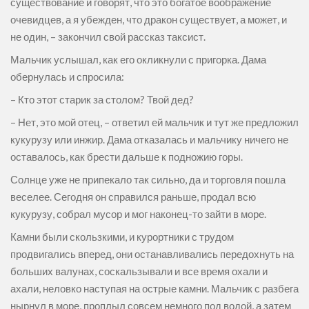
существование и говорят, что это богатое воображение
очевидцев, а я убежден, что дракон существует, а может, и
не один, – закончил свой рассказ таксист.
Мальчик услышал, как его окликнули с пригорка. Дама
обернулась и спросила:
– Кто этот старик за столом? Твой дед?
– Нет, это мой отец, – ответил ей мальчик и тут же предложил
кукурузу или инжир. Дама отказалась и мальчику ничего не
оставалось, как брести дальше к подножию горы.
Солнце уже не припекало так сильно, да и торговля пошла
веселее. Сегодня он справился раньше, продал всю
кукурузу, собрал мусор и мог наконец-то зайти в море.
Камни были скользкими, и курортники с трудом
продвигались вперед, они останавливались передохнуть на
больших валунах, соскальзывали и все время охали и
ахали, неловко наступая на острые камни. Мальчик с разбега
нырнул в море, проплыл совсем немного под водой, а затем