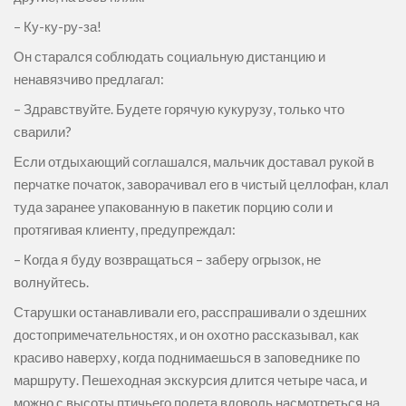
– Ку-ку-ру-за!
Он старался соблюдать социальную дистанцию и
ненавязчиво предлагал:
– Здравствуйте. Будете горячую кукурузу, только что
сварили?
Если отдыхающий соглашался, мальчик доставал рукой в
перчатке початок, заворачивал его в чистый целлофан, клал
туда заранее упакованную в пакетик порцию соли и
протягивая клиенту, предупреждал:
– Когда я буду возвращаться – заберу огрызок, не
волнуйтесь.
Старушки останавливали его, расспрашивали о здешних
достопримечательностях, и он охотно рассказывал, как
красиво наверху, когда поднимаешься в заповеднике по
маршруту. Пешеходная экскурсия длится четыре часа, и
можно с высоты птичьего полета вдоволь насмотреться на