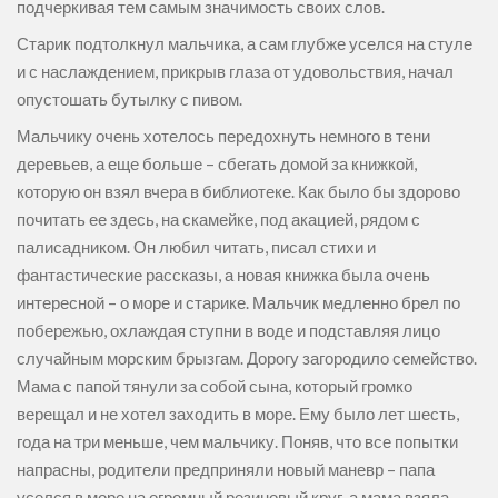
подчеркивая тем самым значимость своих слов.
Старик подтолкнул мальчика, а сам глубже уселся на стуле
и с наслаждением, прикрыв глаза от удовольствия, начал
опустошать бутылку с пивом.
Мальчику очень хотелось передохнуть немного в тени
деревьев, а еще больше – сбегать домой за книжкой,
которую он взял вчера в библиотеке. Как было бы здорово
почитать ее здесь, на скамейке, под акацией, рядом с
палисадником. Он любил читать, писал стихи и
фантастические рассказы, а новая книжка была очень
интересной – о море и старике. Мальчик медленно брел по
побережью, охлаждая ступни в воде и подставляя лицо
случайным морским брызгам. Дорогу загородило семейство.
Мама с папой тянули за собой сына, который громко
верещал и не хотел заходить в море. Ему было лет шесть,
года на три меньше, чем мальчику. Поняв, что все попытки
напрасны, родители предприняли новый маневр – папа
уселся в море на огромный резиновый круг, а мама взяла