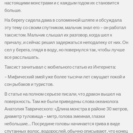
настоящими монстрами и с каждым годом их становится
больше.
На берегу сидела дама в соломенной шляпе и обсуждала
эту тему со своим спутником, мальчик знал его – он работал
таксистом. Мальчик слышал их разговор, когда шел к
причалу, и сейчас решил задержаться неподалеку от них. Он
сел у берега, глядя в воду, но повернулся так, чтобы лучше
все расслышать.
Таксист зачитывал с мобильного статью из Интернета:
– Мифический змей уже более тысячи лет смущает покой и
сон рыбаков и туристов.
В статье на полном серьезе писали, что дракон вышел на
поверхность. Там же были приведены слова океанолога
Анатолия Таврического: «Длина монстра в районе 30 метров,
диаметр туловища – метр, голова змеиная, глазки
небольшие… Посредине головы начинается грива в виде
спутанных волос, водорослей, обычно описывают, что конец