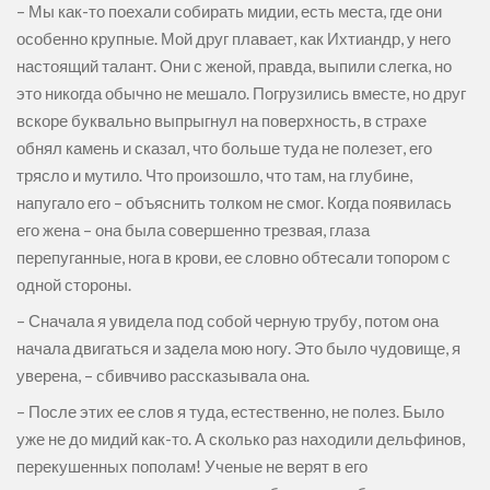
– Мы как-то поехали собирать мидии, есть места, где они
особенно крупные. Мой друг плавает, как Ихтиандр, у него
настоящий талант. Они с женой, правда, выпили слегка, но
это никогда обычно не мешало. Погрузились вместе, но друг
вскоре буквально выпрыгнул на поверхность, в страхе
обнял камень и сказал, что больше туда не полезет, его
трясло и мутило. Что произошло, что там, на глубине,
напугало его – объяснить толком не смог. Когда появилась
его жена – она была совершенно трезвая, глаза
перепуганные, нога в крови, ее словно обтесали топором с
одной стороны.
– Сначала я увидела под собой черную трубу, потом она
начала двигаться и задела мою ногу. Это было чудовище, я
уверена, – сбивчиво рассказывала она.
– После этих ее слов я туда, естественно, не полез. Было
уже не до мидий как-то. А сколько раз находили дельфинов,
перекушенных пополам! Ученые не верят в его