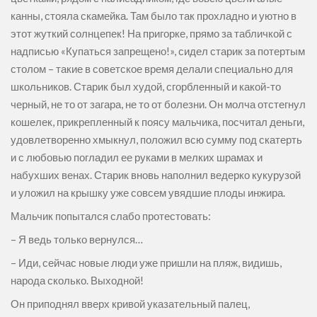
канны, стояла скамейка. Там было так прохладно и уютно в
этот жуткий солнцепек! На пригорке, прямо за табличкой с
надписью «Купаться запрещено!», сидел старик за потертым
столом – такие в советское время делали специально для
школьников. Старик был худой, сгорбленный и какой-то
черный, не то от загара, не то от болезни. Он молча отстегнул
кошелек, прикрепленный к поясу мальчика, посчитал деньги,
удовлетворенно хмыкнул, положил всю сумму под скатерть
и с любовью погладил ее руками в мелких шрамах и
набухших венах. Старик вновь наполнил ведерко кукурузой
и уложил на крышку уже совсем увядшие плоды инжира.
Мальчик попытался слабо протестовать:
– Я ведь только вернулся…
– Иди, сейчас новые люди уже пришли на пляж, видишь,
народа сколько. Выходной!
Он приподнял вверх кривой указательный палец,