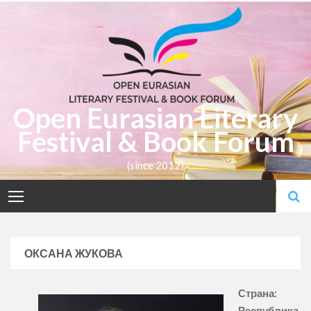
Skip
to
content
Open Eurasian Literary
Festival & Book Forum
(since 2012)
ОКСАНА ЖУКОВА
Страна:
Республика