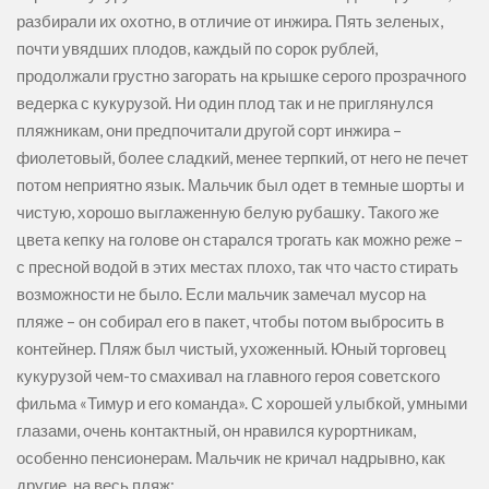
разбирали их охотно, в отличие от инжира. Пять зеленых,
почти увядших плодов, каждый по сорок рублей,
продолжали грустно загорать на крышке серого прозрачного
ведерка с кукурузой. Ни один плод так и не приглянулся
пляжникам, они предпочитали другой сорт инжира –
фиолетовый, более сладкий, менее терпкий, от него не печет
потом неприятно язык. Мальчик был одет в темные шорты и
чистую, хорошо выглаженную белую рубашку. Такого же
цвета кепку на голове он старался трогать как можно реже –
с пресной водой в этих местах плохо, так что часто стирать
возможности не было. Если мальчик замечал мусор на
пляже – он собирал его в пакет, чтобы потом выбросить в
контейнер. Пляж был чистый, ухоженный. Юный торговец
кукурузой чем-то смахивал на главного героя советского
фильма «Тимур и его команда». С хорошей улыбкой, умными
глазами, очень контактный, он нравился курортникам,
особенно пенсионерам. Мальчик не кричал надрывно, как
другие, на весь пляж: