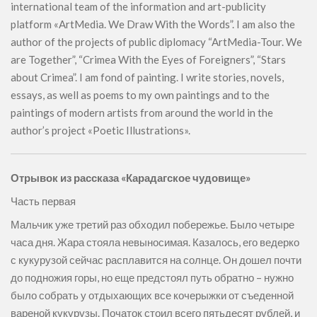
international team of the information and art-publicity
platform «ArtMedia. We Draw With the Words”. I am also the
author of the projects of public diplomacy “ArtMedia-Tour. We
are Together”, “Crimea With the Eyes of Foreigners”, “Stars
about Crimea”. I am fond of painting. I write stories, novels,
essays, as well as poems to my own paintings and to the
paintings of modern artists from around the world in the
author’s project «Poetic Illustrations».
Отрывок из рассказа «Карадагское чудовище»
Часть первая
Мальчик уже третий раз обходил побережье. Было четыре
часа дня. Жара стояла невыносимая. Казалось, его ведерко
с кукурузой сейчас расплавится на солнце. Он дошел почти
до подножия горы, но еще предстоял путь обратно – нужно
было собрать у отдыхающих все кочерыжки от съеденной
вареной кукурузы. Початок стоил всего пятьдесят рублей, и