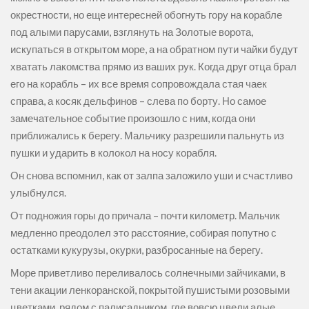
окрестности, но еще интересней обогнуть гору на корабле
под алыми парусами, взглянуть на Золотые ворота,
искупаться в открытом море, а на обратном пути чайки будут
хватать лакомства прямо из ваших рук. Когда друг отца брал
его на корабль – их все время сопровождала стая чаек
справа, а косяк дельфинов – слева по борту. Но самое
замечательное событие произошло с ним, когда они
приближались к берегу. Мальчику разрешили пальнуть из
пушки и ударить в колокол на носу корабля.
Он снова вспомнил, как от залпа заложило уши и счастливо
улыбнулся.
От подножия горы до причала – почти километр. Мальчик
медленно преодолел это расстояние, собирая попутно с
остатками кукурузы, окурки, разбросанные на берегу.
Море приветливо переливалось солнечными зайчиками, в
тени акации ленкоранской, покрытой пушистыми розовыми
цветками, рядом с палисадником, где вовсю цвели алые