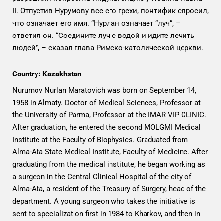
II. Отпустив Нурумову все его грехи, понтифик спросил,
что означает его имя. “Нурлан означает “луч”, –
ответил он. “Соедините луч с водой и идите лечить
людей”, – сказал глава Римско-католической церкви.
Country: Kazakhstan
Nurumov Nurlan Maratovich was born on September 14,
1958 in Almaty. Doctor of Medical Sciences, Professor at
the University of Parma, Professor at the IMAR VIP CLINIC.
After graduation, he entered the second MOLGMI Medical
Institute at the Faculty of Biophysics. Graduated from
Alma-Ata State Medical Institute, Faculty of Medicine. After
graduating from the medical institute, he began working as
a surgeon in the Central Clinical Hospital of the city of
Alma-Ata, a resident of the Treasury of Surgery, head of the
department. A young surgeon who takes the initiative is
sent to specialization first in 1984 to Kharkov, and then in