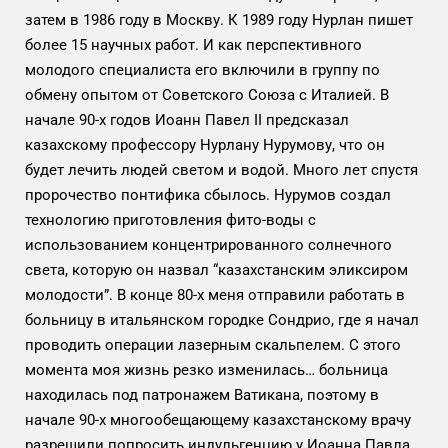
затем в 1986 году в Москву. К 1989 году Нурлан пишет
более 15 научных работ. И как перспективного
молодого специалиста его включили в группу по
обмену опытом от Советского Союза с Италией. В
начале 90-х годов Иоанн Павел II предсказал
казахскому профессору Нурлану Нурумову, что он
будет лечить людей светом и водой. Много лет спустя
пророчество понтифика сбылось. Нурумов создал
технологию приготовления фито-воды с
использованием концентрированного солнечного
света, которую он назвал “казахстанским эликсиром
молодости”. В конце 80-х меня отправили работать в
больницу в итальянском городке Сондрио, где я начал
проводить операции лазерным скальпелем. С этого
момента моя жизнь резко изменилась… больница
находилась под патронажем Ватикана, поэтому в
начале 90-х многообещающему казахстанскому врачу
разрешили попросить индульгенцию у Иоанна Павла