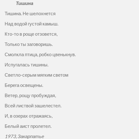
Тишина
Тишина. Не шелохнется
Над водой густой камыш.
Кто-то в роще отзовется,
Только ты заговоришь.
Смолкла птица, робко цвенькнув.
Испугалась тишины.
Светло-серым мягким светом
Берега освещены.
Ветер, рощу пробуждая,
Всей листвой зашелестел.
И, в озерах отражаясь,
Белый аист пролетел.
1973,
Закарпатье