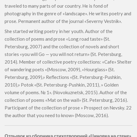
traveled to many parts of our country. He is fond of
photography in the genre of «landscape». He writes poetry and
prose. Permanent author of the journal «Severny Vestnik».
She started writing poetry in her youth. Author of the
collection of poems and prose «Long road taste» (St.
Petersburg, 2007) and the collection of novels and short
stories «you will Go — you will not return» (St. Petersburg,
2014). Member of collective poetry collections: «Cafe» Shelter
of wandering poets «(Moscow, 2009), «Hourglass» (St.
Petersburg, 2009),» Reflections «(St. Petersburg-Pushkin,
2010),» Potok «(St. Petersburg-Pushkin, 2011), » Golden
volume of poems. № 1». (Novokuznetsk, 2015). Author of the
collection of poems «Mat on the wall» (St. Petersburg, 2016).
Participant of the collection of prose » Prospect on Nevsky. 22
the author that you need to know» (Moscow, 2016).
Отрывок из сборника стихотворений «Циновка на стене»