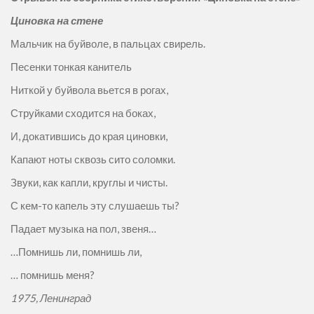
Циновка на стене
Мальчик на буйволе, в пальцах свирель.
Песенки тонкая канитель
Ниткой у буйвола вьется в рогах,
Струйками сходится на боках,
И, докатившись до края циновки,
Капают ноты сквозь сито соломки.
Звуки, как капли, круглы и чисты.
С кем-то капель эту слушаешь ты?
Падает музыка на пол, звеня…
…Помнишь ли, помнишь ли,
… помнишь меня?
1975,
Ленинград