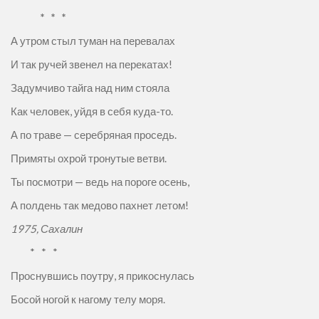
* * *
А утром стыл туман на перевалах
И так ручей звенел на перекатах!
Задумчиво тайга над ним стояла
Как человек, уйдя в себя куда-то.
А по траве — серебряная проседь.
Примяты охрой тронутые ветви.
Ты посмотри — ведь на пороге осень,
А полдень так медово пахнет летом!
1975,
Сахалин
* * *
Проснувшись поутру, я прикоснулась
Босой ногой к нагому телу моря.