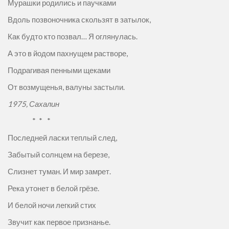
Мурашки родились и паучками
Вдоль позвоночника скользят в затылок,
Как будто кто позвал… Я оглянулась.
А это в йодом пахнущем растворе,
Подрагивая пенными щеками
От возмущенья, валуны застыли.
1975,
Сахалин
* * *
Последней ласки теплый след,
Забытый солнцем на березе,
Слизнет туман. И мир замрет.
Река утонет в белой грёзе.
И белой ночи легкий стих
Звучит как первое признанье.