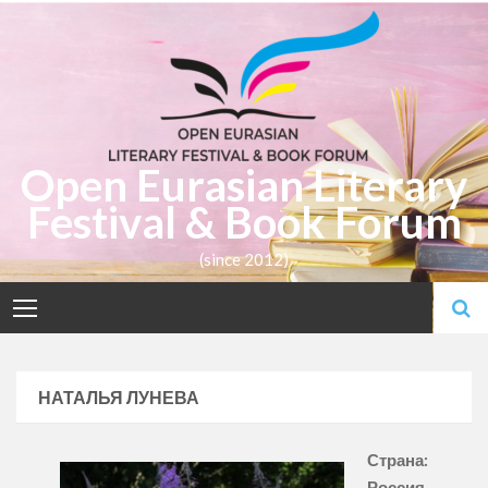
Skip
to
content
Open Eurasian Literary
Festival & Book Forum
(since 2012)
НАТАЛЬЯ ЛУНЕВА
Страна:
Россия