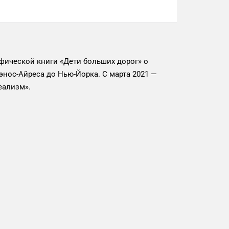
афической книги «Дети больших дорог» о
нос-Айреса до Нью-Йорка. С марта 2021 —
еализм».