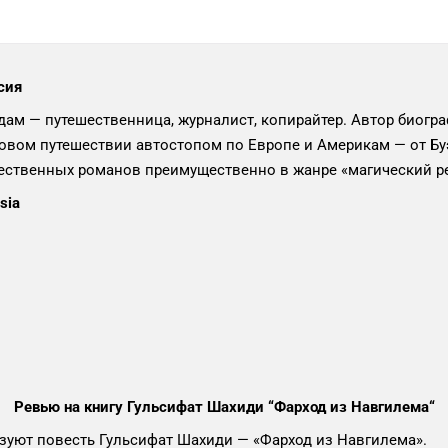
сия
дам — путешественница, журналист, копирайтер. Автор биогр
овом путешествии автостопом по Европе и Америкам — от Буэ
ественных романов преимущественно в жанре «магический р
sia
Ревью на книгу Гульсифат Шахиди “Фарход из Навгилема
“
изуют повесть Гульсифат Шахиди — «Фарход из Навгилема».