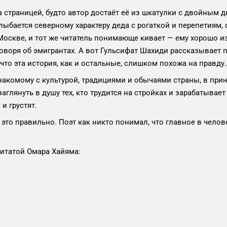
а страницей, будто автор достаёт её из шкатулки с двойным 
ыбается северному характеру деда с рогаткой и перепетиям, 
 Москве, и тот же читатель понимающе кивает — ему хорошо 
 говоря об эмигрантах. А вот Гульсифат Шахиди рассказывает 
 что эта история, как и остальные, слишком похожа на правду
накомому с культурой, традициями и обычаями страны, в прин
глянуть в душу тех, кто трудится на стройках и зарабатывает
и грустят.
 это правильно. Поэт как никто понимал, что главное в чело
итатой Омара Хайяма: