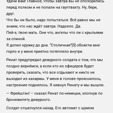
Удачи вам! Главное, чтобы завтра вы не опозорились
перед полком и не попали на гауптвахту. Ну, бери,
друг.
Что бы ни было, надо попытаться. Всё равно мы не
знаем, что нас ждёт завтра. Надоело. Да.
Пей-э, твою мать. Они что, ангелы что ли с крыльями
за спиной.
Я допил кружку до дна. “Столичная”
[5]
обожгла мне
горло и у меня приятно потеплело внутри.
Ринат предупредил дежурного солдата о том, что мы
поздно вернёмся, а если кто из офицеров будет
проверять, сказать, что все отдыхают и никто не
выходил из казармы. У меня в голове прояснилось,
настроение поднялось. Я кивнул Ринату и мы вышли.
— Фрейштэн! – сказал Ринат по-немецки, хлопнув по
бронежилету дежурного.
Солдат отшатнулся назад. Его автомат с шумом