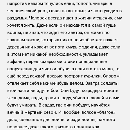
напротив казарм тянулись ёлки, тополя, чинары в
человеческий рост, глядя на которые, я часто уходил в
раздумья. Человек всегда ищет в жизни утешения, ему
хочется жить. Даже если он находится в самой гуще
войны, не зная, что ждёт его завтра, он живёт по
законам жизни, которых никто не изобретал: сажает
деревья или красит вот эти хмурые здания, даже если
в этом нет никакой необходимости, укладывает
асфальт, перед казармами ставит специальные
сооружения для чистки обуви, а если и этого мало, то
ещё перед каждой дверью построит курилки. Словом,
отвлекает себя каким-нибудь делом. Завтра солдаты
этой части выйдут в бой. Они будут мародёрствовать:
жечь дома, сады, травить воду, убивать людей и сами
будут умирать. В садах, где они побудут, начнётся
вечный мёртвый сезон. И, вообще, всякое «благое»
дело, сделанное для войны и ради войны, намного
позорнее даже такого грязного понятия как