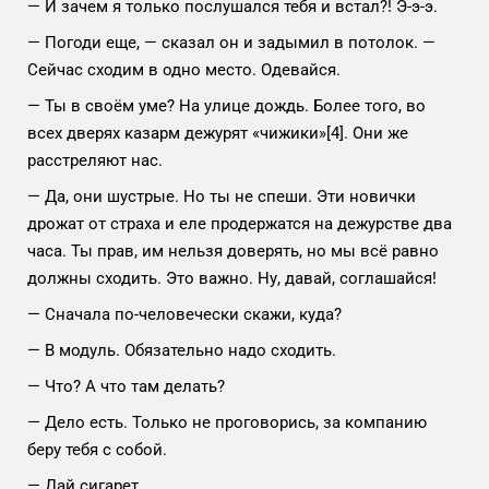
— И зачем я только послушался тебя и встал?! Э-э-э.
— Погоди еще, — сказал он и задымил в потолок. —
Сейчас сходим в одно место. Одевайся.
— Ты в своём уме? На улице дождь. Более того, во
всех дверях казарм дежурят «чижики»
[4]
. Они же
расстреляют нас.
— Да, они шустрые. Но ты не спеши. Эти новички
дрожат от страха и еле продержатся на дежурстве два
часа. Ты прав, им нельзя доверять, но мы всё равно
должны сходить. Это важно. Ну, давай, соглашайся!
— Сначала по-человечески скажи, куда?
— В модуль. Обязательно надо сходить.
— Что? А что там делать?
— Дело есть. Только не проговорись, за компанию
беру тебя с собой.
— Дай сигарет.