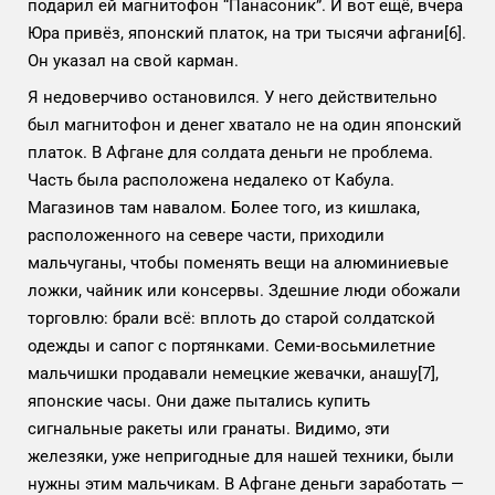
подарил ей магнитофон “Панасоник”. И вот ещё, вчера
Юра привёз, японский платок, на три тысячи афгани
[6]
.
Он указал на свой карман.
Я недоверчиво остановился. У него действительно
был магнитофон и денег хватало не на один японский
платок. В Афгане для солдата деньги не проблема.
Часть была расположена недалеко от Кабула.
Магазинов там навалом. Более того, из кишлака,
расположенного на севере части, приходили
мальчуганы, чтобы поменять вещи на алюминиевые
ложки, чайник или консервы. Здешние люди обожали
торговлю: брали всё: вплоть до старой солдатской
одежды и сапог с портянками. Семи-восьмилетние
мальчишки продавали немецкие жевачки, анашу
[7]
,
японские часы. Они даже пытались купить
сигнальные ракеты или гранаты. Видимо, эти
железяки, уже непригодные для нашей техники, были
нужны этим мальчикам. В Афгане деньги заработать —