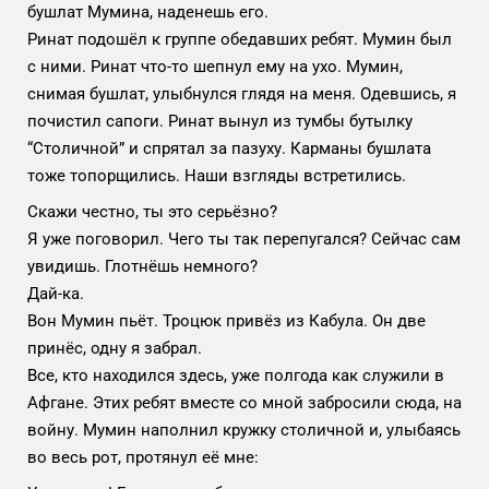
бушлат Мумина, наденешь его.
Ринат подошёл к группе обедавших ребят. Мумин был
с ними. Ринат что-то шепнул ему на ухо. Мумин,
снимая бушлат, улыбнулся глядя на меня. Одевшись, я
почистил сапоги. Ринат вынул из тумбы бутылку
“Столичной” и спрятал за пазуху. Карманы бушлата
тоже топорщились. Наши взгляды встретились.
Скажи честно, ты это серьёзно?
Я уже поговорил. Чего ты так перепугался? Сейчас сам
увидишь. Глотнёшь немного?
Дай-ка.
Вон Мумин пьёт. Троцюк привёз из Кабула. Он две
принёс, одну я забрал.
Все, кто находился здесь, уже полгода как служили в
Афгане. Этих ребят вместе со мной забросили сюда, на
войну. Мумин наполнил кружку столичной и, улыбаясь
во весь рот, протянул её мне: