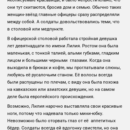
неописуемые красавицы, и было непростительно, что
они тут скитаются, бросив дом и семью. Обычно таких
женщин-звёзд главные офицеры сразу распределяли
между собой. А солдаты довольствовались теми, что
в столовой или медпункте.
В офицерской столовой работала стройная девушка
лет девятнадцати по имени Лилия. Ростом она была
маленькая, с тонкой талией, алыми губками, гладким
лицом и большими черными глазами. Когда она
выходила в брюках и кофте, мы проглатывали слюны,
любуясь её русалочьим станом. Её волосы всегда
были распущены по плечам, с виду она была похожа
на кавказских или азиатских девушек, но на самом
деле была европейского происхождения.
Возможно, Лилия нарочно выставляла свои красивые
ноги, потому что надевала только мини-юбку.
Невозможно было оторвать глаз от её аппетитных
бёдер. Солдаты всегда ей вдогонку свистели, но она