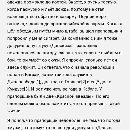
одежда промокла до костей. Знаете, я очень тоскую,
когда пасмурно и льёт дождь, поэтому не стал
возвращаться обратно в казарму. Подняв ворот
ватника, я дошёл до артиллерийской казармы. Когда я
шёл обходным путём мимо штаба, вышел прапорщик и
попросил у меня сигарет. За компанию с ним я тоже
докурил одну штуку «Донских». Прапорщик
пожаловался на погоду, сказал, что, если не выйдем в
бой, то он умрёт со скуки. Я спросил, сколько лет он
здесь служит. Он ответил, что с начала революции
попал в Баграм, затем три года служил в
Джалалабаде
[1]
, два года в Гордезе
[2]
и ещё два в
Кундузе
[3]
. И вот уже четыре года в Кабуле. У
прапорщика были две «Красной звезды». По его
словам можно было заметить, что он привык к такой
жизни.
Я понял, что прапорщик недоволен не тем, что погода
хмурая, а потому что он сегодня дежурил. «Деды»,