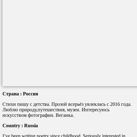
Страна : Россия
Cтихи пишу с детства. Прозой всерьёз увлеклась с 2016 года.
Люблю природу,путешествия, музеи. Интересуюсь
искусством фотографии. Веганка.
Country : Russia
I’ve been writing poetry since childhood. Seriously interested in