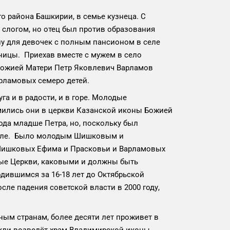
о района Башкирии, в семье кузнеца. С
 слогом, но отец был против образования
лу для девочек с полным пансионом в селе
ницы. Приехав вместе с мужем в село
Божией Матери Петр Яковлевич Варламов
арламовых семеро детей.
а и в радости, и в горе. Молодые
мились они в церкви Казанской иконы Божией
да младше Петра, но, поскольку был
 селе. Было молодым Шишковым и
 у Шишковых Ефима и Прасковьи и Варламовых
лые Церкви, каковыми и должны быть
одившимся за 16-18 лет до Октябрьской
осле падения советской власти в 2000 году,
мным странам, более десяти лет проживет в