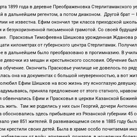
1899 года в деревне Преображеновка Стерлитамакского уез
ий в дальнейшем регентом, а потом диаконом. Другой брат 
лии не известна. Ефим окончил три класса приходской школы
м и безукоризненной письменной грамотой. Со своей будущ
ке. Прасковья Тимофеевна Шишкова урожденная Жданова род
ти километрах от губернского центра Стерлитамак. Получил
рое в дальнейшем было преобразовано в прогимназию. В учил
е девочки из мещан и крестьянского сословия. Обучение был
 обучение. Окончить Прасковье училище не довелось по ряду
лась она на документах с большой неуверенностью, а вот жит
Полюбил Ефим Шишков на всю жизнь эту ясноглазую девушку. 
задумываясь, приняла предложение от этого статного, нраво
я обвенчались Ефим и Прасковья в церкви Казанской Божией
ись жить. Там же родились у них сын Георгий, дочери Антони
да обосновались здесь прибывшие из Рязанской губернии 45 
живало уже 851 жителей. В развивающемся селе в 1885 году бы
том крестили своих детей. Была в храме особо почитаемая и
в избавлении от войн, эпидемий, пожаров, в исцелении болез