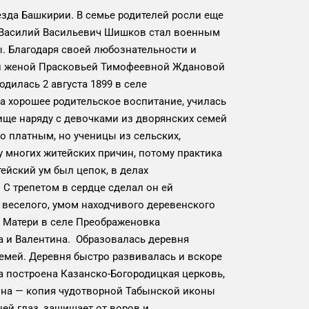
да Башкирии. В семье родителей росли еще
— Василий Васильевич Шишков стал военным
. Благодаря своей любознательности и
ей женой Прасковьей Тимофеевной Ждановой
илась 2 августа 1899 в селе
а хорошее родительское воспитание, училась
ище наряду с девочками из дворянских семей
о платным, но ученицы из сельских,
 многих житейских причин, потому практика
ейский ум был цепок, в делах
С трепетом в сердце сделал он ей
м веселого, умом находчивого деревенского
 Матери в селе Преображеновка
на и Валентина. Образовалась деревня
семей. Деревня быстро развивалась и вскоре
ла построена Казанско-Богородицкая церковь,
кона — копия чудотворной Табынской иконы
ней глаз, защищает от воров и