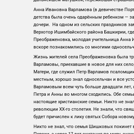
Анна Ивановна Варламова (в девичестве Порто
детства была очень одарённым ребенком — за
дочери. На одном из сельских праздников за
Верхотор Ишимбайского района Башкирии, гд
Преображеновка, молодая учительница Анна
вскоре познакомились со многими односельч
Жизнь жителей села Преображеновка была труд
Варламовы, приехавшие в новое для них сел
Матери, где служил Петр Варламов псаломщик
местным, хорошо знал односельчан и все ус
Варламовым всем чуть больше двадцати лет, 
Петра и Анны во многом сходились. Обе семь
настоящие христианские семьи. Никто не знал
революции XX-го столетия. Не знали, что свящ
будет причислен к лику святых Собора новом
Никто не знал, что семья Шишковых покинет в