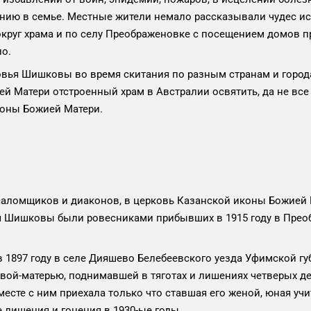
онию в семье. Местные жители немало рассказывали чудес и
округ храма и по селу Преображеновке с посещением домов п
о.
шковы во время скитания по разным странам и городам, д
 Матери отстроенный храм в Австралии освятить, да не все 
коны Божией Матери.
омщиков и диаконов, в церковь Казанской иконы Божией М
 Шишковы были ровесниками прибывших в 1915 году в Преоб
оду в селе Дияшево Белебеевского уезда Уфимской губер
вой-матерью, поднимавшей в тяготах и лишениях четверых д
есте с ним приехала только что ставшая его женой, юная уч
лишения и гонения в 1930-ые годы.