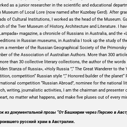
rked as a junior researcher in the scientific and educational depart
 Museum of Local Lore (now named after Kuzebay Gerd). After gradu
 of Cultural Institutions, I worked as the head of the Museum. Gai
 of the Tver Museum of History, Architecture and Literature. I have l
n Lampada» magazine, a chronicle of Russians in Australia, and the 
editions in Russian museums, in Australia I took up the study of the
 am a member of the Russian Geographical Society of the Primorsky 
mber of the Association of Australian Authors. More than 300 artic
 more than 30 collective literary collections, the author of the wo
lden Stanza of Russia», «Holy Russia ”,“ The Great Wanderer to the Y
on, competition“ Russian style ”,“ Honored builder of the planet“ 
rnational competition “Russian Abroad”, nominee for the national li
h, writing, journalistic activities, I am the chairman and presente
 heart, no matter what happens, and make five pluses out of every mi
к из документальной прозы “От Башкирии через Персию в Авс
роившего русский храм в Австралии.