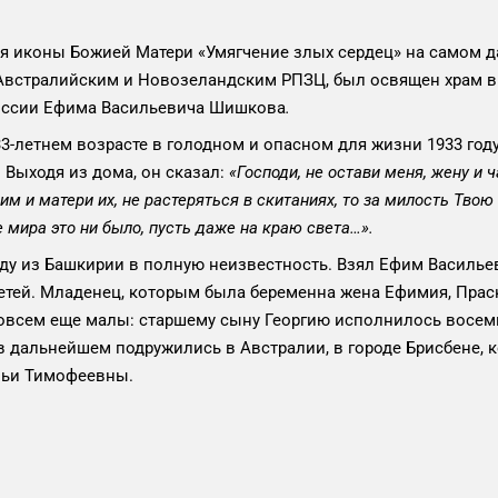
я иконы Божией Матери «Умягчение злых сердец» на самом да
Австралийским и Новозеландским РПЗЦ, был освящен храм в
России Ефима Васильевича Шишкова
.
летнем возрасте в голодном и опасном для жизни 1933 году,
 Выходя из дома, он сказал:
«Господи, не остави меня, жену и 
 и матери их, не растеряться в скитаниях, то за милость Твою 
 мира это ни было, пусть даже на краю света…».
з Башкирии в полную неизвестность. Взял Ефим Васильевич
етей. Младенец, которым была беременна жена Ефимия, Праск
овсем еще малы: старшему сыну Георгию исполнилось восемь 
 дальнейшем подружились в Австралии, в городе Брисбене, 
вьи Тимофеевны.