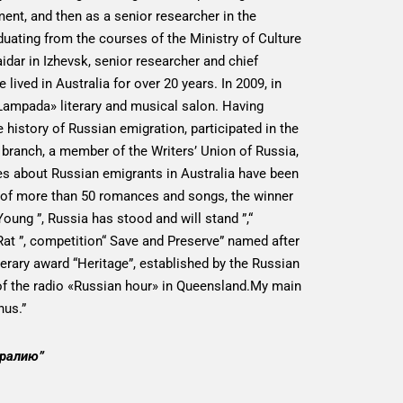
ment, and then as a senior researcher in the
ating from the courses of the Ministry of Culture
dar in Izhevsk, senior researcher and chief
ived in Australia for over 20 years. In 2009, in
«Lampada» literary and musical salon. Having
 history of Russian emigration, participated in the
branch, a member of the Writers’ Union of Russia,
les about Russian emigrants in Australia have been
rds of more than 50 romances and songs, the winner
oung ”, Russia has stood and will stand ”,“
Rat ”, competition“ Save and Preserve” named after
terary award “Heritage”, established by the Russian
r of the radio «Russian hour» in Queensland.My main
nus.”
тралию”