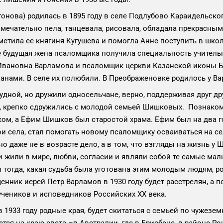
нова) родилась в 1895 году в селе Подлубово Караидельског
мечательно пела, танцевала, рисовала, обладала прекрасным
метила ее княгиня Кугушева и помогла Анне поступить в шко
е будущая жена псаломщика получила специальность учитель
 Ивановна Варламова и псаломщик церкви Казанской иконы 
анами. В селе их полюбили. В Преображеновке родилось у В
ной, но дружили односельчане, верно, поддерживая друг друг
о, крепко сдружились с молодой семьей Шишковых. Познако
ом, а Ефим Шишков был старостой храма. Ефим был на два го
тои села, стал помогать новому псаломщику осваиваться на
но даже не в возрасте дело, а в том, что взгляды на жизнь
и жили в мире, любви, согласии и являли собой те самые ма
 тогда, какая судьба была уготована этим молодым людям, р
енник иерей Петр Варламов в 1930 году будет расстрелян, а п
учеников и исповедников Российских ХХ века.
 1933 году родные края, будет скитаться с семьей по чужезе