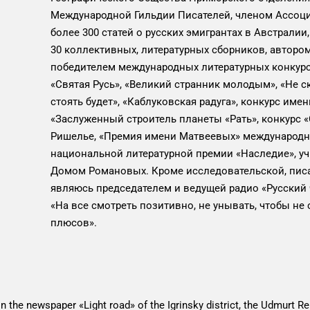
Международной Гильдии Писателей, членом Ассоц
более 300 статей о русских эмигрантах в Австралии
30 коллективных, литературных сборников, автором
победителем международных литературных конкурсов
«Святая Русь», «Великий странник молодым», «Не ск
стоять будет», «Каблуковская радуга», конкурс име
«Заслуженный строитель планеты «Рать», конкурс 
Ришелье, «Премия имени Матвеевых» международно
национальной литературной премии «Наследие», 
Домом Романовых. Кроме исследовательской, писа
являюсь председателем и ведущей радио «Русский ч
«На все смотреть позитивно, не унывать, чтобы не
плюсов».
n the newspaper «Light road» of the Igrinsky district, the Udmurt Re