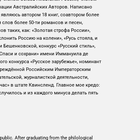
иации Австралийских Авторов. Написано
, являюсь автором 18 книг, соавтором более
 слов более 50-ти романсов и песен,
 таких, как: «Золотая строфа России»,
лонить Россию на колени», «Русь стояла, и
ни Бешенковской, конкурс «Русский стиль»,
«Спаси и сохрани» имени Иммануила де
го конкурса «Русское зарубежье», номинант
учреждённой Российским Императорским
тельской, журналисткой деятельности,
ас» в штате Квинсленд. Главное мое кредо:
 случилось и из каждого минуса делать пять
public. After graduating from the philological