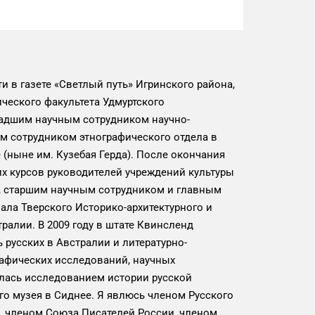
 в газете «Светлый путь» Игринского района,
ческого факультета Удмуртского
ладшим научным сотрудником научно-
ым сотрудником этнографического отдела в
(ныне им. Кузебая Герда). После окончания
х курсов руководителей учреждений культуры
е, старшим научным сотрудником и главным
ала Тверского Историко-архитектурного и
ралии. В 2009 году в штате Квинсленд
 русских в Австралии и литературно-
афических исследований, научных
ялась исследованием истории русской
го музея в Сиднее. Я явлюсь членом Русского
, членом Союза Писателей России, членом