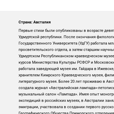
Страна: Австалия
Первые стихи были опубликованы в возрасте девяти
Удмуртской республики. После окончания филологи
Государственного Университета (УдГУ) работала м
просветительского отдела, а затем старшим научн
Удмуртском Республиканском краеведческом музее 
курсов Министерства Культуры РСФСР и Московски
работала заведующей музея им. Гайдара в Ижевск
хранителем Кимрского Краеведческого музея, фили
литературного музея. Более 20 лет проживаю в Авст
создала журнал «Австралийская лампада»-летопись
музыкальный салон «Лампада». Имея опыт моногр
экспедиций в российских музеях, в Австралии зан
эмиграции, участвовала в создании первого русско
Географического Общества Приморского отделения