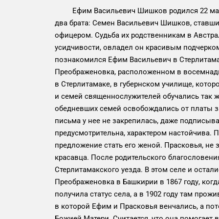
Ефим Васильевич Шишков родился 22 марта 
два брата: Семен Васильевич Шишков, ставш
офицером. Судьба их родственникам в Австра
усидчивости, овладел он красивым подчерко
познакомился Ефим Васильевич в Стерлитама
Преображеновка, расположенном в восемнадца
в Стерлитамаке, в губернском училище, кото
и семей священнослужителей обучались так ж
обедневших семей освобождались от платы за
письма у нее не закрепилась, даже подписыва
предусмотрительна, характером настойчива. 
предложение стать его женой. Прасковья, не 
красавца. После родительского благословени
Стерлитамакского уезда. В этом селе и остал
Преображеновка в Башкирии в 1867 году, ког
получила статус села, а в 1902 году там про
в которой Ефим и Прасковья венчались, а по
Божией Матери. Считается, что она помогает 