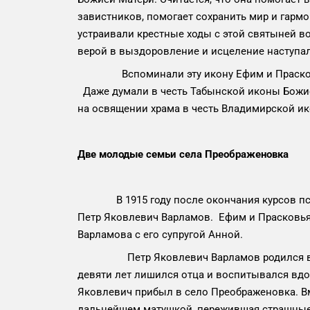
завистников, помогает сохранить мир и гарм
устраивали крестные ходы с этой святыней в
верой в выздоровление и исцеление наступал
Вспоминали эту икону Ефим и Прасковья Ши
Даже думали в честь Табынской иконы Божией
на освящении храма в честь Владимирской и
Две молодые семьи села Преображеновка
В 1915 году после окончания курсов псал
Петр Яковлевич Варламов. Ефим и Прасковья
Варламова с его супругой Анной.
Петр Яковлевич Варламов родился в 1897 г
девяти лет лишился отца и воспитывался вдо
Яковлевич прибыл в село Преображеновка. Вм
дальнейшем матушкой, пережившая страшные 