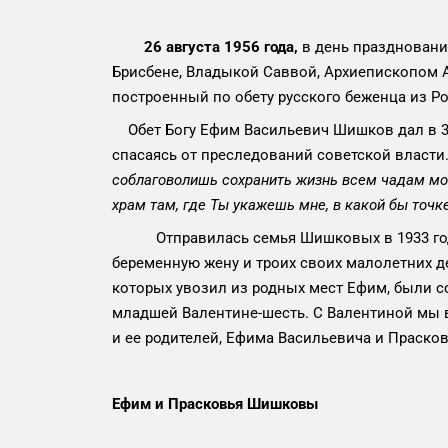
26 августа 1956 года,
в день праздновани
Брисбене, Владыкой Саввой, Архиепископом 
построенный по обету русского беженца из 
Обет Богу Ефим Васильевич Шишков дал в 33-
спасаясь от преследований советской власти.
соблаговолишь сохранить жизнь всем чадам моим
храм там, где Ты укажешь мне, в какой бы точке
Отправилась семья Шишковых в 1933 году и
беременную жену и троих своих малолетних д
которых увозил из родных мест Ефим, были с
младшей Валентине-шесть. С Валентиной мы в
и ее родителей, Ефима Васильевича и Праско
Ефим и Прасковья Шишковы