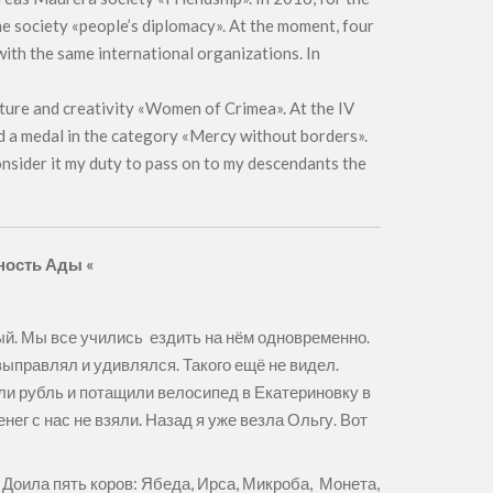
he society «people’s diplomacy». At the moment, four
with the same international organizations. In
lture and creativity «Women of Crimea». At the IV
 a medal in the category «Mercy without borders».
consider it my duty to pass on to my descendants the
ность Ады «
вый. Мы все учились ездить на нём одновременно.
выправлял и удивлялся. Такого ещё не видел.
ли рубль и потащили велосипед в Екатериновку в
ег с нас не взяли. Назад я уже везла Ольгу. Вот
 Доила пять коров: Ябеда, Ирса, Микроба, Монета,