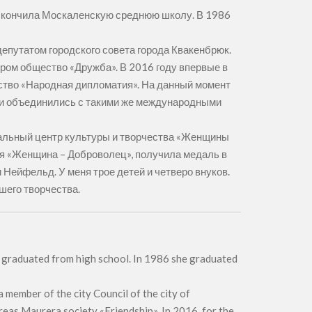
 Окончила Москаленскую среднюю школу. В 1986
депутатом городского совета города Квакенбрюк.
эром общество «Дружба». В 2016 году впервые в
ество «Народная дипломатия». На данный момент
а и объединились с такими же международными
альный центр культуры и творчества «Женщины
я «Женщина – Доброволец», получила медаль в
Нейфельд. У меня трое детей и четверо внуков.
шего творчества.
a graduated from high school. In 1986 she graduated
 member of the city Council of the city of
reas Maurera society «Friendship». In 2016, for the