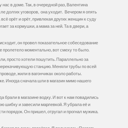
 нас в доме. Так, в очередной раз, Валентина
осле долгих уговоров, она уходит. Вечером я опять
всё орёт и орёт, привлекая других женщин к суду
ет за кормушки, а мама за ней. Та в двери, а
роисходит, он провел показательное собеседование
ие пролетело моментально, вот смеху то было.
яли, просто хотели пошутить. Параллельно за
еперекачивующую станцию. Меняли трубы по всей
роводе, жили в вагончиках около работы.
чке. Иногда сначала шли в магазин мимо нашего
да брали в магазине водку. И вот к нам повадились
нюю шибку и завесили марлевкой. Я убрала её и
ти порядок. Он пришел, отругал и прогнал мужика.