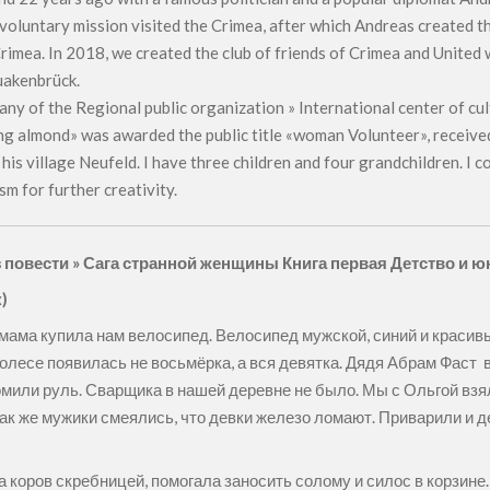
 voluntary mission visited the Crimea, after which Andreas created t
Crimea. In 2018, we created the club of friends of Crimea and United 
Quakenbrück.
ny of the Regional public organization » International center of cu
 almond» was awarded the public title «woman Volunteer», received
 his village Neufeld. I have three children and four grandchildren. I 
sm for further creativity.
 повести » Сага странной женщины Книга первая Детство и ю
)
е, мама купила нам велосипед. Велосипед мужской, синий и краси
олесе появилась не восьмёрка, а вся девятка. Дядя Абрам Фаст 
омили руль. Сварщика в нашей деревне не было. Мы с Ольгой взя
к же мужики смеялись, что девки железо ломают. Приварили и ден
 коров скребницей, помогала заносить солому и силос в корзине.