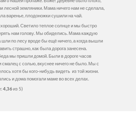
нам о нашей пропаже. Боже! Деревне было плохо,
ми лесной земляники. Мама ничего нам не сделала,
ила варенье, плодоножки сушили на чай.
л хороший. Светило теплое солнце и мы быстро
верять нам голову. Мы обиделись. Мама каждую
 шли по лесу вроде бы ещё ничего, а когда вышли
авить страшно, как была дорога занесена.
обеда мы пришли домой. Были в дороге часов
и смалец с солью, вкуснее ничего не было. Мы с
елось хотя бы кого-нибудь видеть из той жизни.
ялись и дома помогали маме во всех делах.
е:
4,36
из 5)