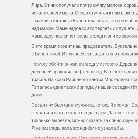
Лира. От них получали почти флягу молока, сорок 
искала своего мужа. Снова стучится к нам в окно. 
с мамой работаю, а Валентина бегает за ней и обз
над мамой. Маме надоело это терпеть и слушать. О
мама вдруг как кинет вилы в след и они со звоном
В это время входит наш председатель. Буквально 
с Валентиной. И при всех сказал, что она плохая 
Не могу обойти вниманием одну историю. Деревня 
деревней проходил нефтепровод. В то лето в дв
трассе. На краю Районного центра Москаленки по
Питалась одна такая бригада у нашей соседки тёт
дома.
Среди них был один мужчина, который хромал. Боль
стучаться в окно около входа в дом. Да так, что 
тихонько вылезла, можно сказать за спиной мужчи
Я не разглядывала его и днём не узнала бы.