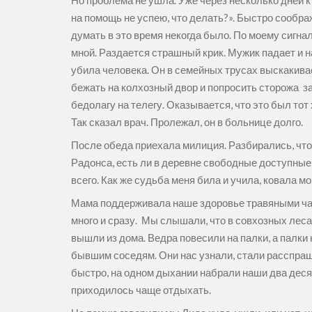
Но проблема не ушла. Уже через несколько дней к 
на помощь не успею, что делать?». Быстро сообра
думать в это время некогда было. По моему сигнал
мной. Раздается страшный крик. Мужик падает и на
убила человека. Он в семейных трусах выскакивае
бежать на колхозный двор и попросить сторожа з
бедолагу на телегу. Оказывается, что это был тот 
Так сказал врач. Пролежал, он в больнице долго.
После обеда приехала милиция. Разбирались, что 
Радонса, есть ли в деревне свободные доступные 
всего. Как же судьба меня била и учила, ковала 
Мама поддерживала наше здоровье травяными чаям
много и сразу. Мы слышали, что в совхозных леса
вышли из дома. Ведра повесили на палки, а палки
бывшим соседям. Они нас узнали, стали расспраши
быстро, на одном дыхании набрали наши два деся
приходилось чаще отдыхать.