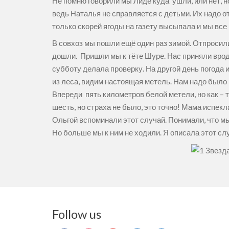
Не помню говорили мы Лиде куда ушли, или нет, 
ведь Наталья не справляется с детьми. Их надо о
только скорей ягоды на газету высыпала и мы все
В совхоз мы пошли ещё один раз зимой. Отпросил
дошли. Пришли мы к тёте Шуре. Нас приняли врод
субботу делала проверку. На другой день погода 
из леса, видим настоящая метель. Нам надо было 
Впереди пять километров белой метели, но как – т
шесть, но страха не было, это точно! Мама испекл
Ольгой вспоминали этот случай. Понимали, что мы
Но больше мы к ним не ходили. Я описала этот сл
Follow us