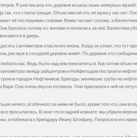
литров. Я уже писала что, деревня искала своих неверных мужей у
Да так, что стекла трещат. Объясняю ей что, её мужа у нас нет. П
ывает её последними словами. Мама таскает солому, а Валентина 
на бросила солому и с вилами и погналась за ней. Валентина убега
 вонзаются в дверь.
десять сантиметров спасли его жизнь. Когда он узнал, что тут п
жена, раз муж в соседней деревне живёт. По деревне это сообщен
любила нас. Ведь было над кем поизгаляться. Как потом объясн
ух километрах между райцентром и Нейфельдом построили нефт
строили городок Нефтяников. Бригады, менявшие трубы на нефтеп
и Вари. Она очень вкусно готовила. Они приезжали к ней на лету
ше ничего, особенного за ними не было, кроме того что, они всег
мы все просыпались. В окне что в задней комнате мы убрали верх
ны, и побежала к бригадиру Ивану Штефану. Попросила его навес