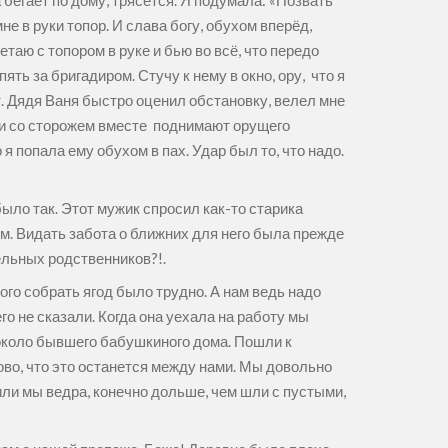
 бегает по дому, трясётся. Я подумала: «Позвать
е в руки топор. И слава богу, обухом вперёд,
таю с топором в руке и бью во всё, что передо
ть за бригадиром. Стучу к нему в окно, ору, что я
т. Дядя Ваня быстро оценил обстановку, велел мне
, и со сторожем вместе поднимают орущего
я попала ему обухом в пах. Удар был то, что надо.
ыло так. Этот мужик спросил как-то старика
ом. Видать забота о ближних для него была прежде
тельных родственников?!.
го собрать ягод было трудно. А нам ведь надо
о не сказали. Когда она уехала на работу мы
 около бывшего бабушкиного дома. Пошли к
ово, что это останется между нами. Мы довольно
ли мы ведра, конечно дольше, чем шли с пустыми,