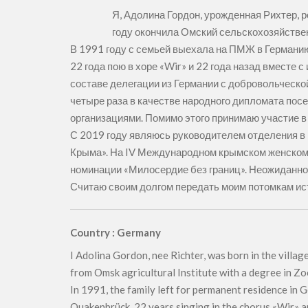
Я, Адолина Гордон, урожденная Рихтер,
году окончила Омский сельскохозяйстве
В 1991 году с семьей выехала на ПМЖ в Германию.
22 года пою в хоре «Wir» и 22 года назад вмест
составе делегации из Германии с добровольческо
четыре раза в качестве народного дипломата пос
организациями. Помимо этого принимаю участие в
С 2019 году являюсь руководителем отделения 
Крыма». На IV Международном крымском женском 
номинации «Милосердие без границ». Неожиданно 
Считаю своим долгом передать моим потомкам ист
Country : Germany
I Adolina Gordon, nee Richter, was born in the vill
from Omsk agricultural Institute with a degree in Z
In 1991, the family left for permanent residence in 
Quakenbrück. 22 years singing in the chorus «Wir» a