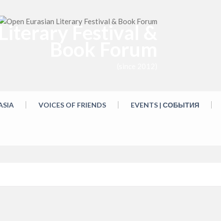
iterary Festival &
Book Forum
(since 2012)
ASIA
VOICES OF FRIENDS
EVENTS | СОБЫТИЯ