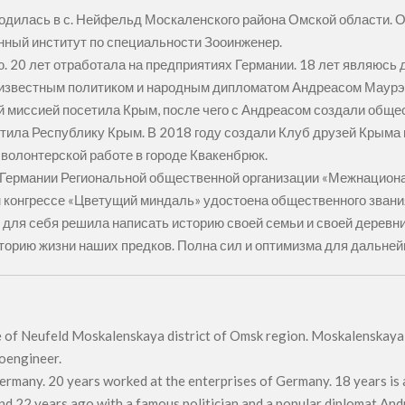
 родилась в с. Нейфельд Москаленского района Омской области.
нный институт по специальности Зооинженер.
 20 лет отработала на предприятиях Германии. 18 лет являюсь 
е с известным политиком и народным дипломатом Андреасом Маур
й миссией посетила Крым, после чего с Андреасом создали общ
етила Республику Крым. В 2018 году создали Клуб друзей Крым
 волонтерской работе в городе Квакенбрюк.
в Германии Региональной общественной организации «Межнацион
конгрессе «Цветущий миндаль» удостоена общественного звани
для себя решила написать историю своей семьи и своей деревни 
орию жизни наших предков. Полна сил и оптимизма для дальней
age of Neufeld Moskalenskaya district of Omsk region. Moskalenskay
ooengineer.
Germany. 20 years worked at the enterprises of Germany. 18 years is a
nd 22 years ago with a famous politician and a popular diplomat And