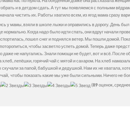
но мама нас потеряла. На обеденной дойке она рассказала женщи
тобрать и в детдом сдать. А тут мы появляемся с полными вёдра
 начала чистить их. Работы хватило всем, из ягод мама сразу вар
ись у мамы, взяли в школе лыжи и оправились в дорогу. День бы
е нормально. Когда надо было идти спать, они вдруг начали про
испортилась, пошел снег и поднялся ветер. Мы пошли домой. Пока
поторопиться, чтобы засветло успеть домой. Теперь даже предст
о даже не напугались. Знали помощи не будет, вот и всё. После 
а хлеб, лепёшки, горячий чай с мятой и сахаром. На хлеб намазал
 скучали за папой, бабушкой и дедушкой. Нам их не хватала, хот
учай, чтобы показать какие мы уже были сильными. Ничего не бо
(
89
оценок, средне