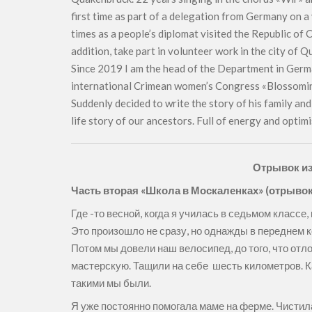
first time as part of a delegation from Germany on a
times as a people’s diplomat visited the Republic of 
addition, take part in volunteer work in the city of 
Since 2019 I am the head of the Department in Germa
international Crimean women’s Congress «Blossoming
Suddenly decided to write the story of his family and
life story of our ancestors. Full of energy and optimi
Отрывок из
Часть вторая «Школа в Москаленках» (отрывок
Где -то весной, когда я училась в седьмом класс
Это произошло не сразу, но однажды в переднем к
Потом мы довели наш велосипед, до того, что отл
мастерскую. Тащили на себе шесть километров. Ка
такими мы были.
Я уже постоянно помогала маме на ферме. Чистила