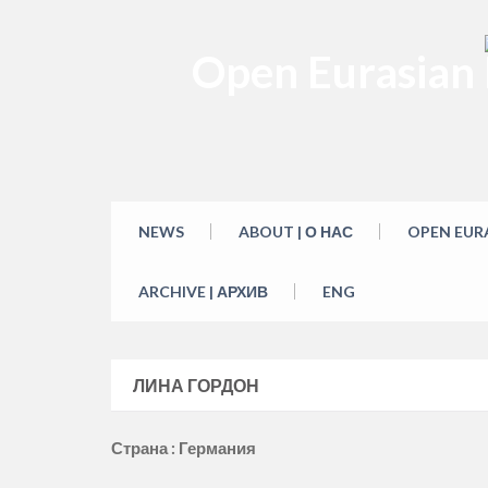
Skip
to
Open Eurasian L
content
NEWS
ABOUT | О НАС
OPEN EUR
ARCHIVE | АРХИВ
ENG
ЛИНА ГОРДОН
Страна : Германия