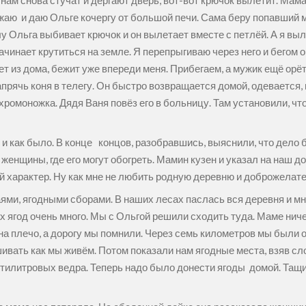
нам снова стучат и дергают дверь, вот-вот крючок вылетит. Мама
жаю и даю Ольге кочергу от большой печи. Сама беру попавший мн
у Ольга выбивает крючок и он вылетает вместе с петлёй. А я выле
чинает крутиться на земле. Я перепрыгиваю через него и бегом опя
т из дома, бежит уже впереди меня. Прибегаем, а мужик ещё орё
апрячь коня в телегу. Он быстро возвращается домой, одевается
хромоножка. Дядя Ваня повёз его в больницу. Там установили, что 
и как было. В конце концов, разобравшись, выяснили, что дело б
женщины, где его могут обогреть. Мамин кузен и указал на наш д
мой характер. Ну как мне не любить родную деревню и доброжела
и, ягодными сборами. В наших лесах паслась вся деревня и мно
х ягод очень много. Мы с Ольгой решили сходить туда. Маме ничег
 на плечо, а дорогу мы помнили. Через семь километров мы были
вать как мы живём. Потом показали нам ягодные места, взяв сл
тилитровых ведра. Теперь надо было донести ягоды домой. Тащи