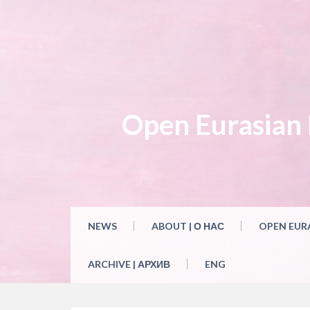
Skip
to
content
Open Eurasian L
NEWS
ABOUT | О НАС
OPEN EUR
ARCHIVE | АРХИВ
ENG