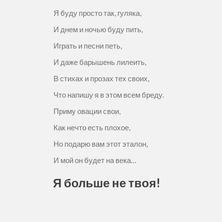
Я буду просто так, гуляка,
И днем и ночью буду пить,
Играть и песни петь,
И даже барышень лилеить,
В стихах и прозах тех своих,
Что напишу я в этом всем бреду.
Приму овации свои,
Как нечто есть плохое,
Но подарю вам этот эталон,
И мой он будет на века…
Я больше не твоя!