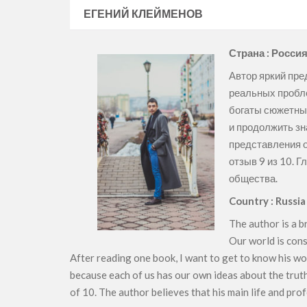
ЕГЕНИЙ КЛЕЙМЕНОВ
Страна : Росси
Автор яркий пр
реальных пробле
богаты сюжетным
и продолжить зн
представления о
отзыв 9 из 10. 
общества.
Country : Russi
The author is a b
Our world is cons
After reading one book, I want to get to know his wor
because each of us has our own ideas about the truth.
of 10. The author believes that his main life and prof