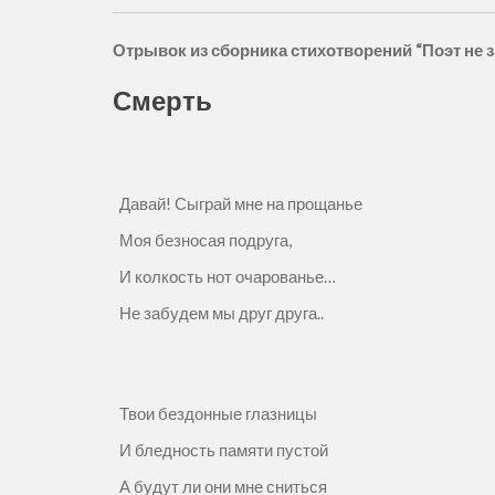
Отрывок из сборника стихотворений “Поэт не 
Смерть
Давай! Сыграй мне на прощанье
Моя безносая подруга,
И колкость нот очарованье…
Не забудем мы друг друга..
Твои бездонные глазницы
И бледность памяти пустой
А будут ли они мне сниться