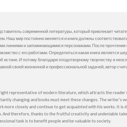
я
едставитель современной литературы, который привлекает чита
м. Наш мир постоянно меняется и книги должны соответствоват
и линиями и запоминающимися персонажами. После прочтения од
акомство с его работами. Определиться какая книга является шед
б истине. И потому благодаря плодотворному творчеству и неос
Главной своей жизненной и профессиональной задачей, автор счи
a
right representative of modern literature, which attracts the reader
tantly changing and books must meet these changes. The writer’s wo
k more closely and continue to get acquainted with his works. It is d
 And therefore, thanks to the fruitful creativity and undeniable tale
essional task is to benefit people and be valuable to society.