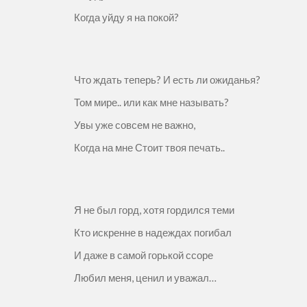
Когда уйду я на покой?
Что ждать теперь? И есть ли ожиданья?
Том мире.. или как мне называть?
Увы уже совсем не важно,
Когда на мне Стоит твоя печать..
Я не был горд, хотя гордился теми
Кто искренне в надеждах погибал
И даже в самой горькой ссоре
Любил меня, ценил и уважал…