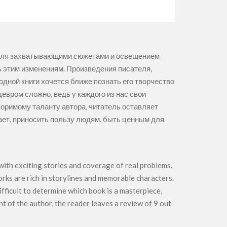
теля захватывающими сюжетами и освещением
ь этим изменениям. Произведения писателя,
ной книги хочется ближе познать его творчество
евром сложно, ведь у каждого из нас свои
поримому таланту автора, читатель оставляет
тает, приносить пользу людям, быть ценным для
 with exciting stories and coverage of real problems.
rks are rich in storylines and memorable characters.
ifficult to determine which book is a masterpiece,
nt of the author, the reader leaves a review of 9 out