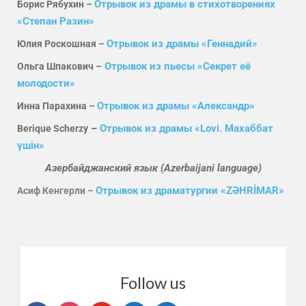
Отрывок из драмы в стихотворениях
Борис Рябухин –
«Степан Разин»
Отрывок из драмы «Геннадий»
Юлия Роскошная –
Отрывок из пьесы «Секрет её
Ольга Шпакович –
молодости»
Отрывок из драмы «Александр»
Инна Парахина –
–
Отрывок из драмы «Lovi. Махаббат
Berique Scherzy
үшін»
Азербайджанский язык (Azerbaijani language)
Отрывок из драматургии «ZƏHRİMAR»
Асиф Кенгерли –
Follow us