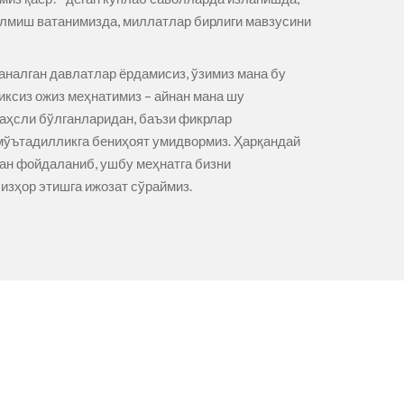
талмиш ватанимизда, миллатлар бирлиги мавзусини
саналган давлатлар ёрдамисиз, ўзимиз мана бу
иксиз ожиз меҳнатимиз – айнан мана шу
баҳсли бўлганларидан, баъзи фикрлар
 мўътадилликга бениҳоят умидвормиз. Ҳарқандай
дан фойдаланиб, ушбу меҳнатга бизни
изҳор этишга ижозат сўраймиз.