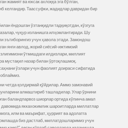
ан жамият ва юксак ахлоққа эга бўлган,
иб келгандир. Таассуфки, жадидлар давридан бир
илан ёндошган ўзтанқидли тадқиқотдан, кўзгуга
азалар, чуқур изланишга илҳомлантиради. Шу
и эътиборингиз учун ҳавола этади. Замондош
ан янги авлод, жорий сиёсий-ижтимоий
ўзлигимизни ўтмишдаги илдизлари, миллият
рра мустақил назар билан ўртоқлашмоқ.
 саҳнани ўзлари учун фаолият доираси сифатида
соблаймиз.
ни четда қолдирмай қўйдилар. Аммо замонавий
змунларини алмаштириб ташладилар. Улар ўрнини
рган баландпарвоз шиорлар ортида кўпинча амал
ил давомида яккахокимлик шароитларда миллатлар
изга, илм ва маърифат, ҳуррият ва адолатга
номлашда биз дастлаб, миллатдошларимиз учун
лимиз қаер?” деган кўплаб саволларда изланишда,