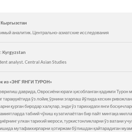
: Кыргызстан
имый аналитик. Центрально-азиатские исследования
y
:
Kyrgyzstan
ent analyst. Central Asian Studies
к из «ЭНГ ЯНГИ ТУРОН»
 эврилиш даврида, Овросиёни юраги ҳисобланган қадимги Турон 
г тараққиётида ўз лойиқ ўрнини эгарлаш йўлида кескин ривожлан
арни қурган биродар халқлар, энди ўз тарихидаги янги босқичлар
жамиятларда табиий чўкиш кузатилаётган бир пайт минтақа милла
диёрнинг улкан тарихий мероси, туркистонликларни ўз ватани уч
илишида мутафаккирларни ҳотиржам бўлишдан қайтарадиган муам