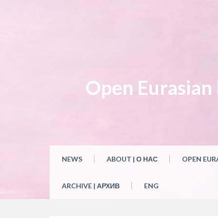
Skip
to
content
Open Eurasian L
NEWS
ABOUT | О НАС
OPEN EUR
ARCHIVE | АРХИВ
ENG