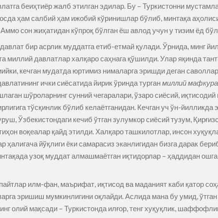
влатга беиҳтиёр жалб этилган эдилар. Бу – Туркистонни мустам
осда ҳам салбий ҳам ижобий кўринишлар бўлиб, минтақа аҳолиси
 Аммо сон жиҳатидан кўпроқ бўлган ёш авлод учун у тизим ёд бўли
давлат бир асрлик муддатга етиб-етмай қулади. Ўрнида, минг йил
ешта миллий давлатлар халқаро саҳнага қўшилди. Улар яқинда та
ийки, кечган мудатда юртимиз нималарга эришди деган саволлар
давлатининг ички сиёсатида йирик ўринда турган
миллий мафкура
 ташлаган шўроларнинг сунний чегаралари, ўзаро сиёсий, иқтисод
рлигига тўсқинлик бўлиб келаётганидан. Кечган уч ўн-йилликда 
уш, Ўзбекистондаги кечиб ўтган зулумкор сиёсий тузум, Қирғиз
тиҳон воқеалар қайд этилди. Халқаро ташкилотлар, инсон хуқуқ
р ҳалигача йўқлиги ёки самарасиз эканлигидан бизга дарак бери
нтақада узоқ муддат алмашмаётган иқтидорлар – ҳаддидан ошга
пайтлар илм-фан, маърифат, иқтисод ва маданият каби қатор со
арга эришиш мумкинлигини оқлайди. Аслида мана бу умид, ўтган
нг олий мақсади – Туркистонда илғор, тенг хуқуқлик, шаффофли