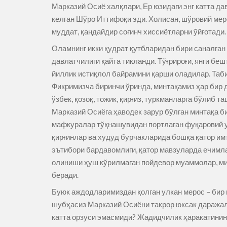
Марказий Осиё халқлари, Ер юзидаги энг катта да
келган Шўро Иттифоқи эди. Холисан, шўровий мер
муддат, қандайдир соғинч хиссиётларни ўйғотади.
Оламнинг икки қудрат қутбларидан бири саналган 
давлатчилиги қайта тикланди. Тўғрироғи, янги б
йиллик истиқлол байрамини қарши оладилар. Таби
Фикримизча биринчи ўринда, минтақамиз ҳар бир 
ўзбек, қозоқ, тожик, қирғиз, туркманларга бўлиб
Марказий Осиёга ҳаводек зарур бўлган минтақа би
мафкуралар тўқнашувидан портлаган фуқаровий ур
қирғинлар ва худуд бурчакларида бошқа қатор им
эътибори бардавомлиги, қатор мавзуларда ечимла
олиниши ҳуш кўрилмаган пойдевор муаммолар, ми
беради.
Буюк аждодларимиздан қолган улкан мерос – бир 
шубҳасиз Марказий Осиёни такрор юксак даражал
катта орзуси эмасмиди? Жадидчилик ҳаракатинини