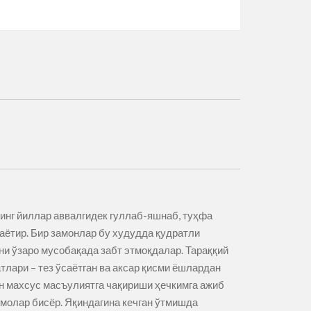
минг йиллар аввалгидек гуллаб-яшнаб, туҳфа
аётир. Бир замонлар бу худудда қудратли
ни ўзаро мусобақада забт этмоқдалар. Тараққий
тлари – тез ўсаётган ва аксар қисми ёшлардан
ун махсус масъулиятга чақириши ҳечкимга ажиб
молар бисёр. Яқиндагина кечган ўтмишда