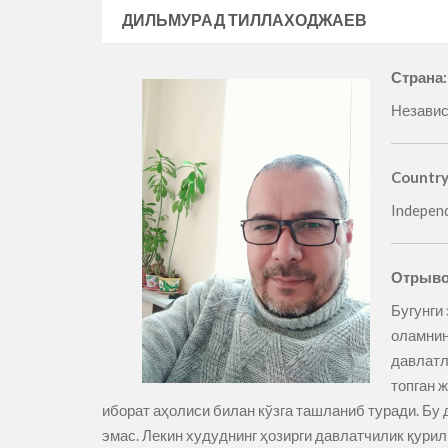
ДИЛЬМУРАД ТИЛЛАХОДЖАЕВ
Страна
Независ
Countr
Independ
Отрыво
Бугунги
оламнин
давлатл
топган 
иборат аҳолиси билан кўзга ташланиб туради. Бу 
эмас. Лекин худуднинг ҳозирги давлатчилик қур