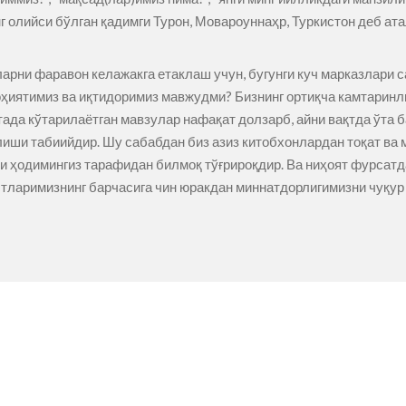
г олийси бўлган қадимги Турон, Мовароуннаҳр, Туркистон деб а
арни фаравон келажакга етаклаш учун, бугунги куч марказлари 
ҳиятимиз ва иқтидоримиз мавжудми? Бизнинг ортиқча камтаринл
да кўтарилаётган мавзулар нафақат долзарб, айни вақтда ўта 
иши табиийдир. Шу сабабдан биз азиз китобхонлардан тоқат ва
и ҳодимингиз тарафидан билмоқ тўғрироқдир. Ва ниҳоят фурсат
тларимизнинг барчасига чин юракдан миннатдорлигимизни чуқур 