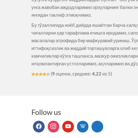
унга жавобан аждодларимиз орзуларнинг балки эн
янгидан таклиф этмоқчимиз.
Бу гўзаллигида ноёб диёрда яшаётган барча халқл
чигалларни ҳар тарафлама ечишга иродамиз, сало
масалалар атрофида бир мафкуравий уриниш. Ўрта
иттифоқсизлик ва жиддий тортишувларга олиб кел
камчиликлар кўзга ташланса, мазкур ожизликларн
илҳомлантирган устозларимиз, аҳлларимиз ва дўс
(
9
оценок, среднее:
4,22
из 5)
Follow us