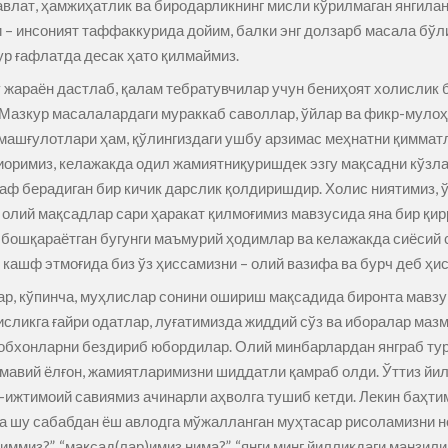
влат, ҳамжиҳатлик ва биродарликнинг мисли кўрилмаган янгиланг
 – инсоният таффаккурида дойим, балки энг долзарб масала бўл
ур ғафлатда десак ҳато қилмаймиз.
жараён дастлаб, қалам тебратувчилар учун бениҳоят холислик б
 Мазкур масалалардаги мураккаб саволлар, ўйлар ва фикр-мулоҳ
машғулотлари ҳам, қўлингиздаги ушбу арзимас меҳнатни қимматл
оримиз, келажакда одил жамиятниқуришдек эзгу мақсадни кўзлаг
аф берадиган бир кичик дарслик қолдиришдир. Холис ниятимиз, 
 олий мақсадлар сари ҳаракат қилмоғимиз мавзусида яна бир қи
 бошқараётган бугунги маъмурий ҳодимлар ва келажакда сиёсий
 кашф этмоғида биз ўз ҳиссамизни – олий вазифа ва бурч деб ҳи
ар, кўпинча, муҳлислар сонини ошириш мақсадида биронта мавзу
исликга ғайри одатлар, луғатимизда жиддий сўз ва иборалар ма
тобхонларни бездириб юбордилар. Олий минбарлардан янграб ту
оммавий ёлғон, жамиятларимизни шиддатли қамраб олди. Ўттиз й
й-ижтимоий савиямиз ачинарли аҳволга тушиб кетди. Лекин баҳтим
на шу сабабдан ёш авлодга мўжалланган муҳтасар рисоламизни 
киммиз?”, “мақсад(лар)имиз нима?”, “янги минг йилликдаги манзи