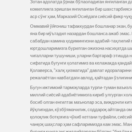
Зотан адолатда ўрнак бўлаоладиган янгиланган да
комилликга эришган янгиланган бир шахстарбияси
аср сўнг ҳам, Марказий Осиёдаги сиёсий фикр чуқ
Оммавий ўйғониш тафаккурдан бошланар экан, бу 
яна бир мўътадил назардан бошланса ажаб эмас.
сабабдан камина ҳодимингизни адабий-таҳлилий 
юртдошларимизга бурилган ожизона насиҳатда ши
чигалларни тушуниши, уларни бартараф этишда н
сифатида бугунги ҳолатимиз ва келажакда қандай
Қолаверса, “халқ ҳизматида” давлат идораларини
режалаётган навбатдаги авлод, қайтадан ўзлигини
Бугун ижтимоий тармоқларда турли-туман ваъизл
миллий сиёсий адабиётимизга кириб улгурган хол
босиб олган енгилтак маънолар эса, виждонли ки
йўқлигидан, кўзбўямачилик, соддароқ айтганда 
қолоқлик ботқоғига чўкиб кетгани туфайли, сиёси
чанқоқ шаҳслар ҳам сафларимизда кам эмас. Ма
бугунги кунда энг жиддийлардан бўлган: “биз ўзи 