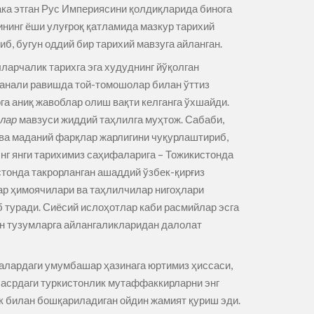
лака этган Рус Империясини қолдиқларида бинога
нинг ёши улуғроқ қатламида мазкур тарихий
б, бугун оддий бир тарихий мавзуга айланган.
ларчалик тарихга эга худуднинг йўқолган
нтанали равишда той-томошолар билан ўттиз
га аниқ жавоблар олиш вақти келганга ўхшайди.
лар
мавзуси жиддий таҳлилга муҳтож. Сабаби,
ий ва маданий фарқлар жарлигини чуқурлаштириб,
энг янги тарихимиз саҳифаларига – Тожикистонда
стонда такрорланган ашаддий ўзбек-қирғиз
лар ҳимоячилари ва таҳлилчилар нигоҳлари
б туради. Сиёсий ислоҳотлар каби расмийлар эсга
н тузумларга айлангаликларидан далолат
ҳалардаги умумбашар ҳазинага юртимиз ҳиссаси,
 асрдаги туркистонлик мутаффаккирларни энг
к билан бошқариладиган ойдин жамият қуриш эди.